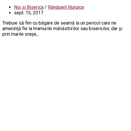
Noi și Biserica
/
Rânduieli liturgice
sept. 15, 2017
Trebuie să fim cu băgare de seamă la un pericol care ne
ameninţă fie la hramurile mănăstririlor sau bisericilor, dar şi
prin marile oraşe,...