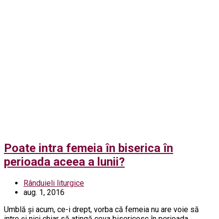
Poate intra femeia în biserica în
perioada aceea a lunii?
Rânduieli liturgice
aug. 1, 2016
Umblă și acum, ce-i drept, vorba că femeia nu are voie să
intre și nici chiar să atingă ceva bisericesc în perioada