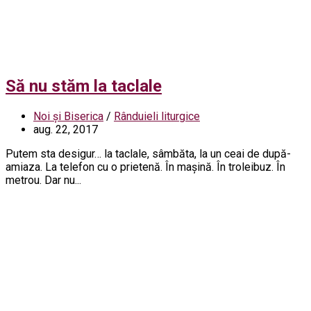
Să nu stăm la taclale
Noi și Biserica
/
Rânduieli liturgice
aug. 22, 2017
Putem sta desigur… la taclale, sâmbăta, la un ceai de după-
amiaza. La telefon cu o prietenă. În mașină. În troleibuz. În
metrou. Dar nu...