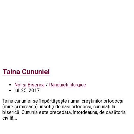
Taina Cununiei
Noi și Biserica
/
Rânduieli liturgice
iul. 25, 2017
Taina cununiei se împărtăşeşte numai creştinilor ortodocşi
(mire şi mireasă), însoţiţi de naşi ortodocşi, cununaţi la
biserică. Cununia este precedată, întotdeauna, de căsătoria
civilă;...