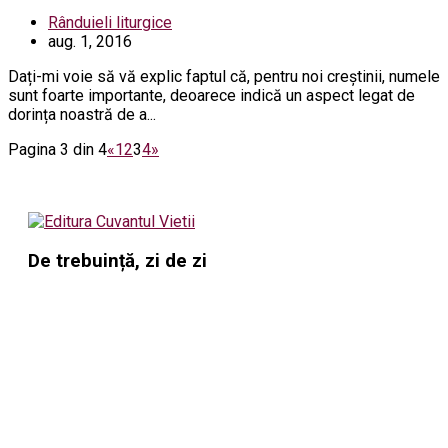
Rânduieli liturgice
aug. 1, 2016
Dați-mi voie să vă explic faptul că, pentru noi creștinii, numele
sunt foarte importante, deoarece indică un aspect legat de
dorința noastră de a...
Pagina 3 din 4
«
1
2
3
4
»
De trebuință, zi de zi