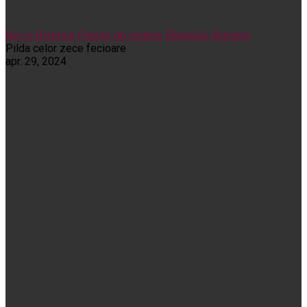
Noi și Biserica
Puncte de vedere
Rânduieli liturgice
Pilda celor zece fecioare
apr. 29, 2024