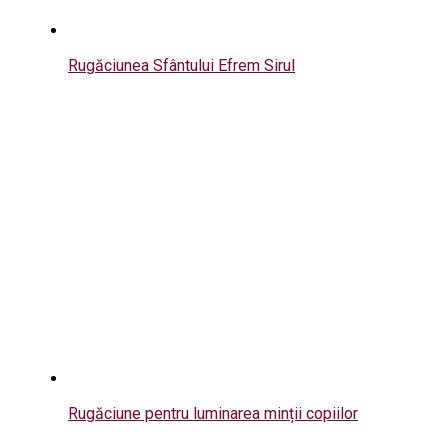
Rugăciunea Sfântului Efrem Sirul
Rugăciune pentru luminarea minții copiilor