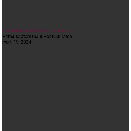
Noi și Biserica
Rânduieli liturgice
Prima săptămână a Postului Mare
mart. 19, 2024