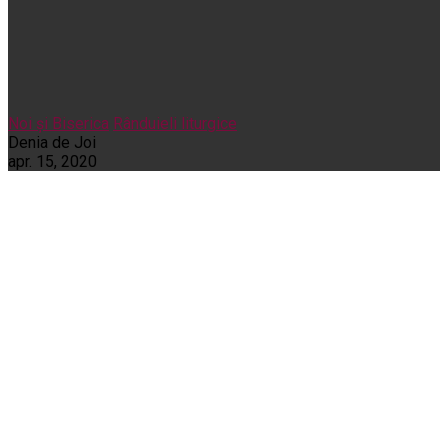
Noi și Biserica
Rânduieli liturgice
Denia de Joi
apr. 15, 2020