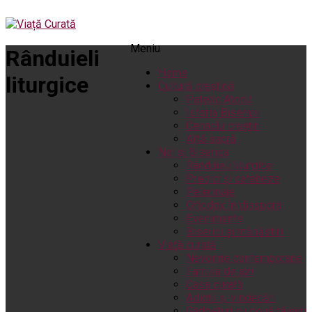
Meniu
Rânduieli
Home
liturgice
Cultură creștină
Pateric Atonit
Istoria Bisericii
Cenaclu creștin
Artă sacră
Noi și Biserica
Rânduieli liturgice
Predici și cateheze
Pelerinaje
Ortodox în diaspora
Evenimente
Biserici și mănăstiri
Viață curată
Nevoințe contemporane
Familia de azi
Casa curată
Adicții și vindecări
Gadgeturi cu două tăișuri