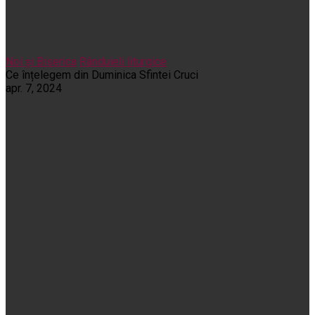
Noi și Biserica
Rânduieli liturgice
Ce înțelegem din Duminica Sfintei Cruci
apr. 7, 2024