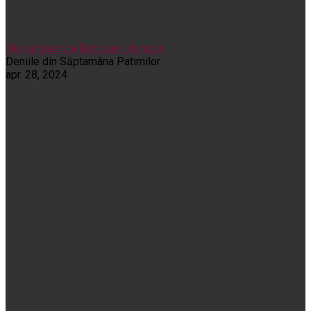
Noi și Biserica
Rânduieli liturgice
Deniile din Săptamâna Patimilor
apr. 28, 2024