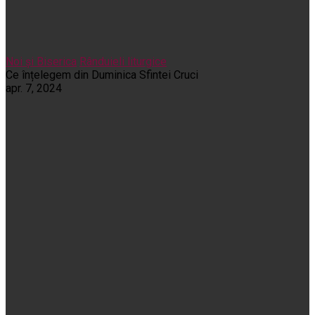
Noi și Biserica
Rânduieli liturgice
Ce înțelegem din Duminica Sfintei Cruci
apr. 7, 2024