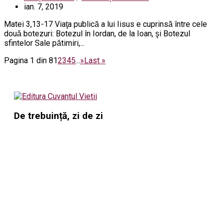
ian. 7, 2019
Matei 3,13-17 Viaţa publică a lui Iisus e cuprinsă între cele
două botezuri: Botezul în Iordan, de la Ioan, şi Botezul
sfintelor Sale pătimiri,...
Pagina 1 din 8
1
2
3
4
5
...
»
Last »
De trebuință, zi de zi