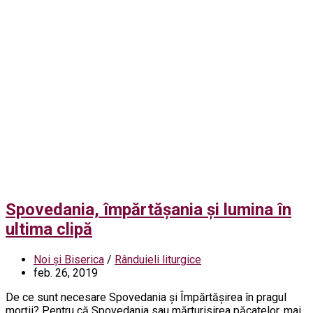
Spovedania, împărtășania și lumina în
ultima clipă
Noi și Biserica
/
Rânduieli liturgice
feb. 26, 2019
De ce sunt necesare Spovedania şi Împărtăşirea în pragul
morţii? Pentru că Spovedania sau mărturisirea păcatelor, mai