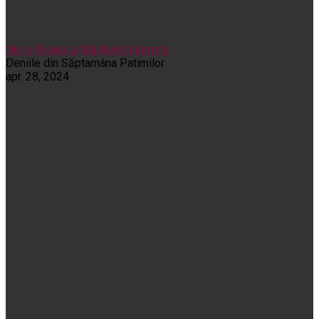
Noi și Biserica
Rânduieli liturgice
Deniile din Săptamâna Patimilor
apr. 28, 2024