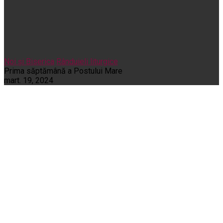
Noi și Biserica
Rânduieli liturgice
Prima săptămână a Postului Mare
mart. 19, 2024