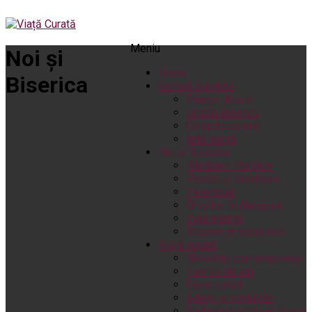
Meniu
Noi și
Home
Biserica
Cultură creștină
Pateric Atonit
Istoria Bisericii
Cenaclu creștin
Artă sacră
Noi și Biserica
Rânduieli liturgice
Predici și cateheze
Pelerinaje
Ortodox în diaspora
Evenimente
Biserici și mănăstiri
Viață curată
Nevoințe contemporane
Familia de azi
Casa curată
Adicții și vindecări
Gadgeturi cu două tăișuri