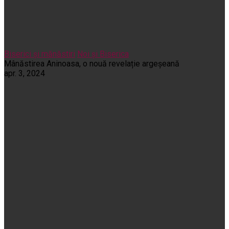
Biserici și mănăstiri
Noi și Biserica
Mânăstirea Aninoasa, o nouă revelație argeșeană
apr. 3, 2024