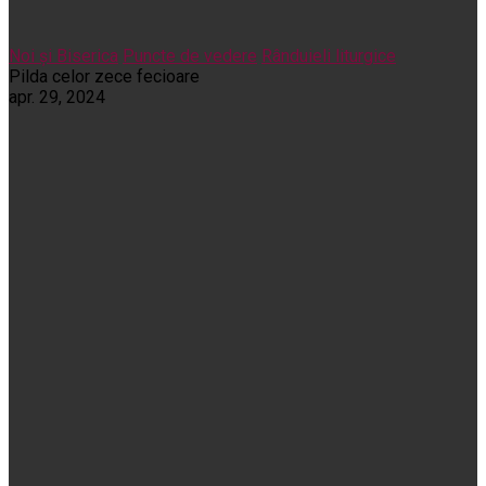
Noi și Biserica
Puncte de vedere
Rânduieli liturgice
Pilda celor zece fecioare
apr. 29, 2024