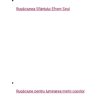
Rugăciunea Sfântului Efrem Sirul
Rugăciune pentru luminarea minții copiilor