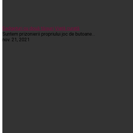
Gadgeturi cu două tăișuri
Viață curată
Suntem prizonierii propriului joc de butoane…
nov. 21, 2021