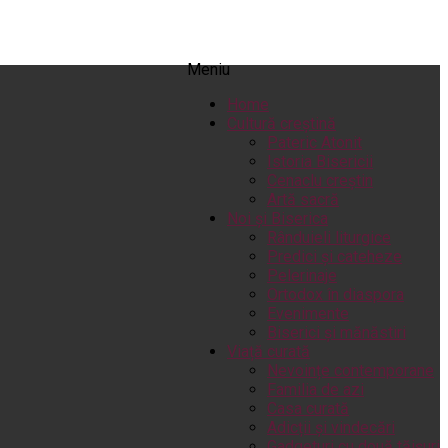
Meniu
Home
Cultură creștină
Pateric Atonit
Istoria Bisericii
Cenaclu creștin
Artă sacră
Noi și Biserica
Rânduieli liturgice
Predici și cateheze
Pelerinaje
Ortodox în diaspora
Evenimente
Biserici și mănăstiri
Viață curată
Nevoințe contemporane
Familia de azi
Casa curată
Adicții și vindecări
Gadgeturi cu două tăișuri