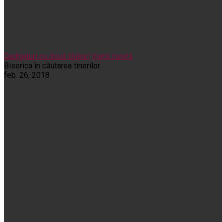
Gadgeturi cu două tăișuri
Viață curată
Biserica în căutarea tinerilor
feb. 26, 2018