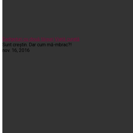
Gadgeturi cu două tăișuri
Viață curată
Sunt creștin. Dar cum mă-mbrac?!
nov. 16, 2016