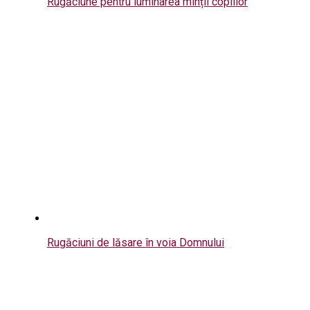
Rugăciune pentru luminarea minții copiilor
Rugăciuni de lăsare în voia Domnului