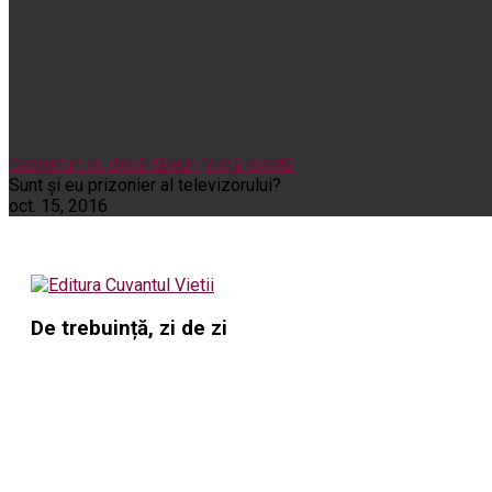
Gadgeturi cu două tăișuri
Viață curată
Sunt şi eu prizonier al televizorului?
oct. 15, 2016
De trebuință, zi de zi