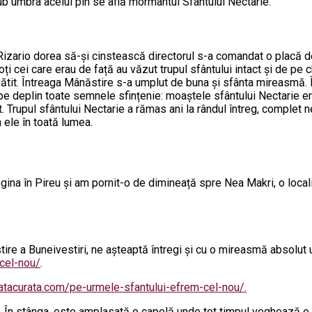
sub umbra acelui pin se află mormântul Sfântului Nectarie.
izario dorea să-și cinstească directorul s-a comandat o placă d
 cei care erau de față au văzut trupul sfântului intact și de pe 
tit. Întreaga Mânăstire s-a umplut de buna și sfânta mireasmă. 
pe deplin toate semnele sfințenie: moaștele sfântului Nectarie er
rupul sfântului Nectarie a rămas ani la rândul întreg, complet nes
 ele în toată lumea.
gina în Pireu și am pornit-o de dimineață spre Nea Makri, o loca
re a Buneivestiri, ne așteaptă întregi și cu o mireasmă absolut
-cel-nou/
.
iatacurata.com/pe-urmele-sfantului-efrem-cel-nou/.
. În stânga, este amplasată o capelă unde tot timpul veghează o 