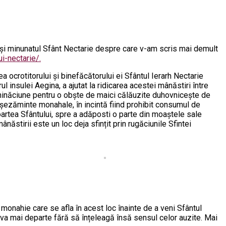
l și minunatul Sfânt Nectarie despre care v-am scris mai demult
i-nectarie/.
ocrotitorului și binefăcătorului ei Sfântul Ierarh Nectarie
 insulei Aegina, a ajutat la ridicarea acestei mânăstiri între
nchinăciune pentru o obște de maici călăuzite duhovnicește de
 așezăminte monahale, în incintă fiind prohibit consumul de
oartea Sfântului, spre a adăposti o parte din moaștele sale
stirii este un loc deja sfințit prin rugăciunile Sfintei
 monahie care se afla în acest loc înainte de a veni Sfântul
 ceva mai departe fără să înțeleagă însă sensul celor auzite. Mai