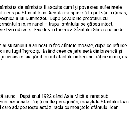
e sâmbătă de sâmbătă îl asculta cum își povestea suferințele
ut în vis pe Sfântul Ioan. Acesta i-a spus că trupul său a rămas,
 veşnică a lui Dumnezeu. După şovăielile preotului, cu
mântul şi o, minune! – trupul sfântului se găsea intact,
 l-au ridicat şi l-au dus în biserica Sfântului Gheorghe unde
 al sultanului, a aruncat în foc sfintele moaşte, după ce jefuise
cii au fugit îngroziţi, lăsând ceea ce jefuiseră din biserică şi
i cenuşa şi au găsit trupul sfântului întreg; nu păţise nimic, era
tă atunci. După anul 1922 când Asia Mică a intrat sub
lucruri personale. După multe peregrinări, moaştele Sfântului Ioan
 şi care adăposteşte astăzi racla cu moaștele sfântului Ioan