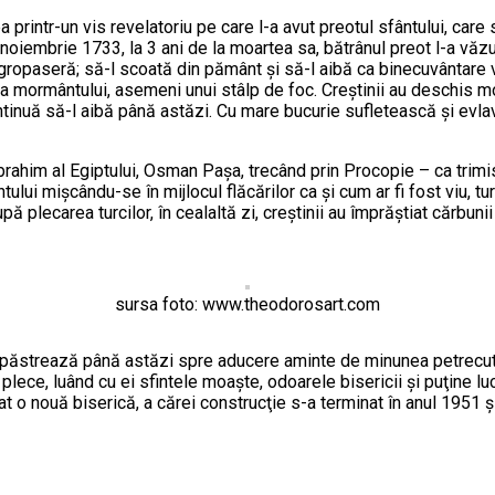
rintr-un vis revelatoriu pe care l-a avut preotul sfântului, car
n noiembrie 1733, la 3 ani de la moartea sa, bătrânul preot l-a văz
 îngropaseră; să-l scoată din pământ şi să-l aibă ca binecuvântare
 mormântului, asemeni unui stâlp de foc. Creştinii au deschis mor
uă să-l aibă până astăzi. Cu mare bucurie sufletească şi evlavie
Ibrahim al Egiptului, Osman Paşa, trecând prin Procopie – ca trimis
lui mişcându-se în mijlocul flăcărilor ca şi cum ar fi fost viu, tur
ecarea turcilor, în cealaltă zi, creştinii au împrăştiat cărbunii ş
sursa foto: www.theodorosart.com
 o păstrează până astăzi spre aducere aminte de minunea petrecu
ă plece, luând cu ei sfintele moaşte, odoarele bisericii şi puţine 
icat o nouă biserică, a cărei construcţie s-a terminat în anul 1951