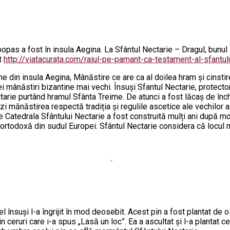
popas a fost în insula Aegina. La Sfântul Nectarie – Dragul, bunu
t
http://viatacurata.com/raiul-pe-pamant-ca-testament-al-sfantulu
in insula Aegina, Mânăstire ce are ca al doilea hram și cinstirea 
mânăstiri bizantine mai vechi. Însuși Sfantul Nectarie, protectorul
ectarie purtând hramul Sfânta Treime. De atunci a fost lăcaș de î
ăzi mănăstirea respectă tradiția și regulile ascetice ale vechilor
e Catedrala Sfântului Nectarie a fost construită mulți ani după m
todoxă din sudul Europei. Sfântul Nectarie considera că locul mână
 însuși l-a îngrijit în mod deosebit. Acest pin a fost plantat de o
in ceruri care i-a spus „Lasă un loc”. Ea a ascultat și l-a plantat