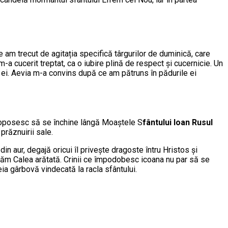
 am trecut de agitația specifică târgurilor de duminică, care
-a cucerit treptat, ca o iubire plină de respect și cucernicie. Un
l ei. Aevia m-a convins după ce am pătruns în pădurile ei
 poposesc să se închine lângă Moaștele S
fântului Ioan Rusul
 prăznuirii sale.
in aur, degajă oricui îl privește dragoste întru Hristos și
măm Calea arătată. Crinii ce împodobesc icoana nu par să se
a gârbovă vindecată la racla sfântului.