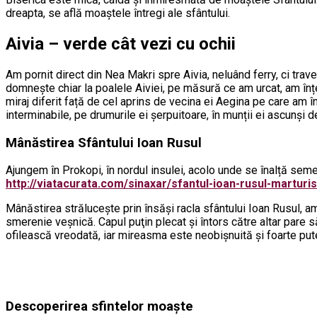
dreapta, se află moaștele întregi ale sfântului.
Aivia – verde cât vezi cu ochii
Am pornit direct din Nea Makri spre Aivia, neluând ferry, ci tra
domnește chiar la poalele Aiviei, pe măsură ce am urcat, am înțel
miraj diferit față de cel aprins de vecina ei Aegina pe care am 
interminabile, pe drumurile ei șerpuitoare, în munții ei ascunși de
Mânăstirea Sfântului Ioan Rusul
Ajungem în Prokopi, în nordul insulei, acolo unde se înalță se
http://viatacurata.com/sinaxar/sfantul-ioan-rusul-marturis
Mânăstirea strălucește prin însăși racla sfântului Ioan Rusul, amp
smerenie veșnică. Capul puţin plecat şi întors către altar par
ofilească vreodată, iar mireasma este neobișnuită și foarte put
Descoperirea sfintelor moaşte