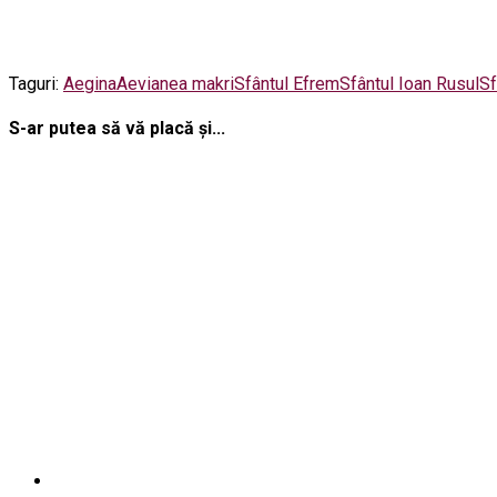
Taguri:
Aegina
Aevia
nea makri
Sfântul Efrem
Sfântul Ioan Rusul
Sf
S-ar putea să vă placă și...