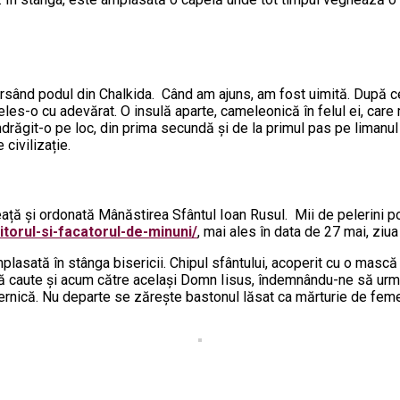
versând podul din Chalkida. Când am ajuns, am fost uimită. După ce
es-o cu adevărat. O insulă aparte, cameleonică în felul ei, care m
îndrăgit-o pe loc, din prima secundă și de la primul pas pe limanu
 civilizație.
meață și ordonată Mânăstirea Sfântul Ioan Rusul. Mii de pelerini
itorul-si-facatorul-de-minuni/
, mai ales în data de 27 mai, ziua
lasată în stânga bisericii. Chipul sfântului, acoperit cu o mască d
e să caute şi acum către acelaşi Domn Iisus, îndemnându-ne să ur
ernică. Nu departe se zăreşte bastonul lăsat ca mărturie de femei