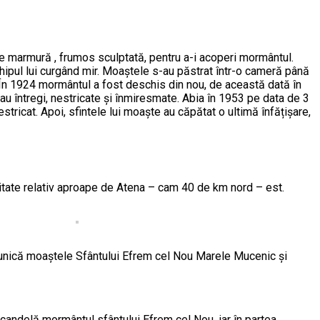
e marmură , frumos sculptată, pentru a-i acoperi mormântul.
chipul lui curgând mir. Moaștele s-au păstrat într-o cameră până
În 1924 mormântul a fost deschis din nou, de această dată în
au întregi, nestricate și înmiresmate. Abia în 1953 pe data de 3
tricat. Apoi, sfintele lui moaște au căpătat o ultimă înfățișare,
litate relativ aproape de Atena – cam 40 de km nord – est.
 unică moaștele Sfântului Efrem cel Nou Marele Mucenic și
candelă mormântul sfântului Efrem cel Nou, iar în partea