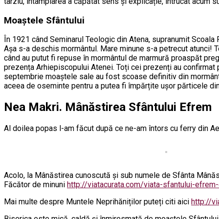
târziu, întâmplarea a căpătat sens și explicație, întrucât acum 
Moaștele Sfântului
În 1921 când Seminarul Teologic din Atena, supranumit Scoala R
Așa s-a deschis mormântul. Mare minune s-a petrecut atunci! Toți
când au putut fi repuse în mormântul de marmură proaspăt pregă
prezența Arhiepiscopului Atenei. Toți cei prezenți au confirmat 
septembrie moaștele sale au fost scoase definitiv din mormânt. T
aceea de oseminte pentru a putea fi împărțite ușor părticele din
Nea Makri. Mânăstirea Sfântului Efrem
Al doilea popas l-am făcut după ce ne-am întors cu ferry din Ae
Acolo, la Mânăstirea cunoscută și sub numele de Sfânta Mânăsti
Făcător de minuni
http://viatacurata.com/viata-sfantului-efrem
Mai multe despre Muntele Neprihăniților puteți citi aici
http://v
Biserica este mică, caldă și înmiresmată de moaștele Sfântului