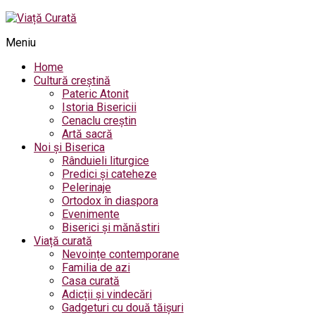
Meniu
Home
Cultură creștină
Pateric Atonit
Istoria Bisericii
Cenaclu creștin
Artă sacră
Noi și Biserica
Rânduieli liturgice
Predici și cateheze
Pelerinaje
Ortodox în diaspora
Evenimente
Biserici și mănăstiri
Viață curată
Nevoințe contemporane
Familia de azi
Casa curată
Adicții și vindecări
Gadgeturi cu două tăișuri