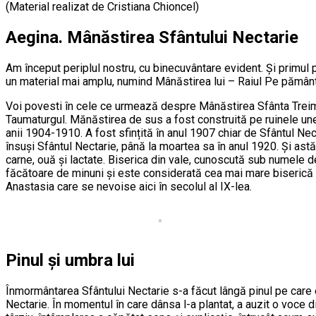
(Material realizat de Cristiana Chioncel)
Aegina. Mânăstirea Sfântului Nectarie
Am început periplul nostru, cu binecuvântare evident. Și primul 
un material mai amplu, numind Mânăstirea lui – Raiul Pe pămân
Voi povesti în cele ce urmează despre Mânăstirea Sfânta Treime d
Taumaturgul. Mănăstirea de sus a fost construită pe ruinele unei 
anii 1904-1910. A fost sfințită în anul 1907 chiar de Sfântul N
însuși Sfântul Nectarie, până la moartea sa în anul 1920. Și ast
carne, ouă și lactate. Biserica din vale, cunoscută sub numele d
făcătoare de minuni și este considerată cea mai mare biserică or
Anastasia care se nevoise aici în secolul al IX-lea.
Pinul și umbra lui
Înmormântarea Sfântului Nectarie s-a făcut lângă pinul pe care el
Nectarie. În momentul în care dânsa l-a plantat, a auzit o voce d