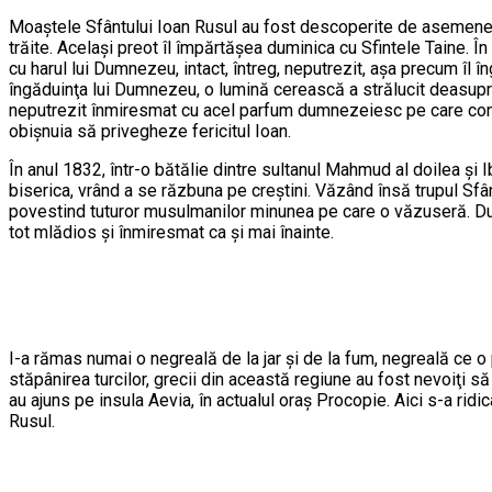
Moaștele Sfântului Ioan Rusul au fost descoperite de asemenea p
trăite. Același preot îl împărtășea duminica cu Sfintele Taine. Î
cu harul lui Dumnezeu, intact, întreg, neputrezit, aşa precum îl
îngăduinţa lui Dumnezeu, o lumină cerească a strălucit deasupra
neputrezit înmiresmat cu acel parfum dumnezeiesc pe care contin
obişnuia să privegheze fericitul Ioan.
În anul 1832, într-o bătălie dintre sultanul Mahmud al doilea şi 
biserica, vrând a se răzbuna pe creştini. Văzând însă trupul Sfântu
povestind tuturor musulmanilor minunea pe care o văzuseră. După pl
tot mlădios şi înmiresmat ca şi mai înainte.
I-a rămas numai o negreală de la jar şi de la fum, negreală ce
stăpânirea turcilor, grecii din această regiune au fost nevoiţi s
au ajuns pe insula Aevia, în actualul oraş Procopie. Aici s-a rid
Rusul.