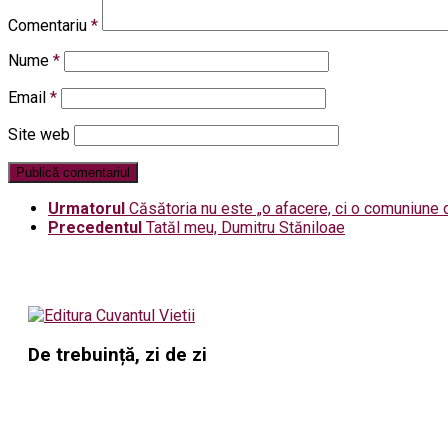
Comentariu
*
Nume
*
Email
*
Site web
Urmatorul
Căsătoria nu este „o afacere, ci o comuniune d
Precedentul
Tatăl meu, Dumitru Stăniloae
De trebuință, zi de zi