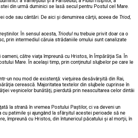
nici: a Vameşului şi a Fariseului, a Fiului risipitor, a
estei din urmă duminici se lasă secul pentru Postul cel Mare.
rei ode sau cântări. De aici şi denumirea cărţii, aceea de
Triod,
eştinilor. În sensul acesta,
Triodul
nu trebuie privit doar ca o
sc, prin intermediul căruia strădaniile omului sunt canalizate
i oameni, către viaţa împreună cu Hristos, în Împărăţia Sa. În
tului Mare. În acelaşi timp, prin conţinutul slujbelor pe care le
 într-un nou mod de existenţă: vieţuirea desăvârşită din Rai,
răţia cerească. Majoritatea textelor din slujbele cuprinse în
iei veşnicelor bunătăţi, pierdută prin neascultarea celor dintâi
ţată la strană în vremea Postului Paştilor, ci va deveni un
a cu patimile şi ajungând la sfârşitul acestei perioade să ne
, împreună cu Hristos, din întunericul păcatului şi al morţii, în