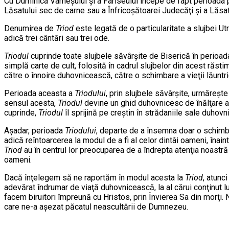
Cu Duminica Vameşului şi a Fariseului începe de fapt perioada pr
Lăsatului sec de carne sau a Înfricoşătoarei Judecăţi şi a Lăsat
Denumirea de
Triod
este legată de o particularitate a slujbei Ut
adică trei cântări sau trei ode.
Triodul
cuprinde toate slujbele săvârşite de Biserică în perioada
simplă carte de cult, folosită în cadrul slujbelor din acest răst
către o înnoire duhovnicească, către o schimbare a vieţii lăuntri
Perioada aceasta a
Triodului
, prin slujbele săvârşite, urmăreşt
sensul acesta,
Triodul
devine un ghid duhovnicesc de înălţare a c
cuprinde,
Triodul
îl sprijină pe creştin în strădaniile sale duhovni
Aşadar, perioada
Triodului
, departe de a însemna doar o schimbar
adică reîntoarcerea la modul de a fi al celor dintâi oameni, înai
Triod
au în centrul lor preocuparea de a îndrepta atenţia noastr
oameni.
Dacă înţelegem să ne raportăm în modul acesta la
Triod
, atunc
adevărat îndrumar de viaţă duhovnicească, la al cărui conţinut lu
facem biruitori împreună cu Hristos, prin Învierea Sa din morţi. N
care ne-a aşezat păcatul neascultării de Dumnezeu.