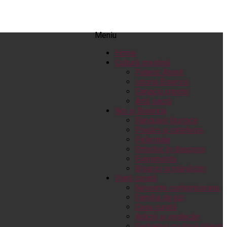
Meniu
Home
Cultură creștină
Pateric Atonit
Istoria Bisericii
Cenaclu creștin
Artă sacră
Noi și Biserica
Rânduieli liturgice
Predici și cateheze
Pelerinaje
Ortodox în diaspora
Evenimente
Biserici și mănăstiri
Viață curată
Nevoințe contemporane
Familia de azi
Casa curată
Adicții și vindecări
Gadgeturi cu două tăișuri