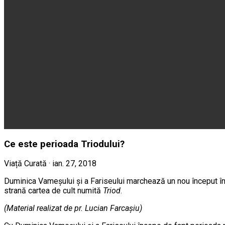
Ce este perioada Triodului?
Viață Curată · ian. 27, 2018
Duminica Vameşului şi a Fariseului marchează un nou început în v
strană cartea de cult numită
Triod
.
(Material realizat de pr. Lucian Farcaşiu)