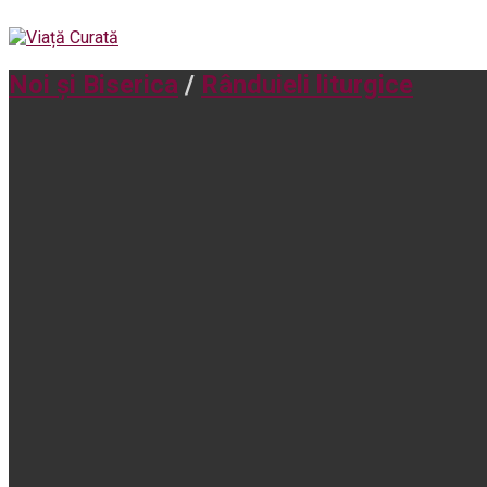
Noi și Biserica
/
Rânduieli liturgice