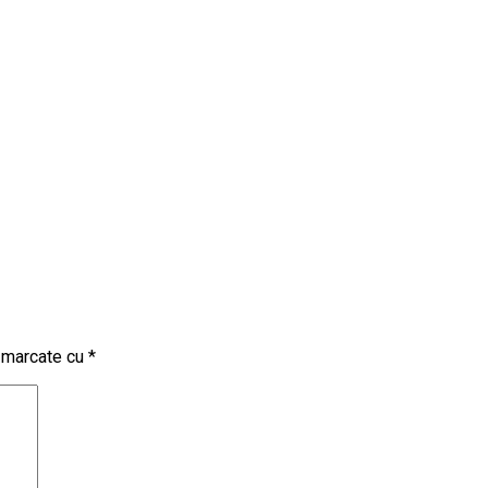
t marcate cu
*