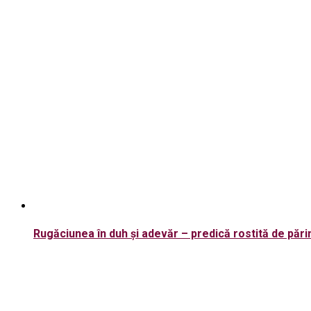
Rugăciunea în duh și adevăr – predică rostită de părin