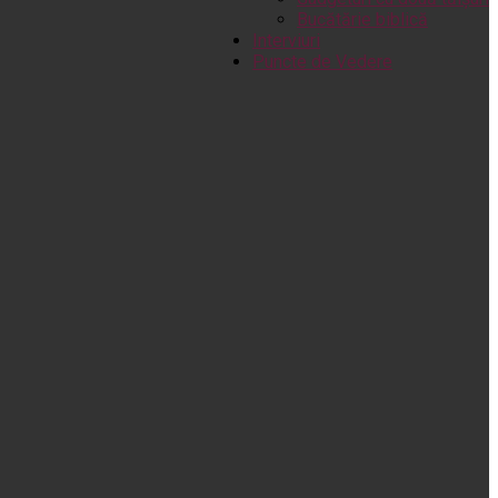
Bucătărie biblică
Interviuri
Puncte de Vedere