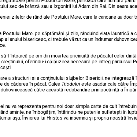
egătitoare pentru Postul cel Mare, perioadă care numără patru dumi
ului sec de brânză sau a Izgonirii lui Adam din Rai. Din seara ac
reniei zilelor de rând ale Postului Mare, care la canoane au doar t
 Postului Mare, pe săptămâni şi zile, rânduind viaţa lăuntrică a cr
imp al anului bisericesc, ci trebuie văzut ca un îndrumar duhovnice
ce.
e să-l întoarcă pe om din moartea pricinuită de păcatul celor dintâ
reştinului, oferindu-i călăuzirea necesară pe întreg parcursul Pos
ceşti.
e a structurii şi a conţinutului slujbelor Bisericii, ne integrează
nte de căderea în păcat. Calea
Triodului
este aşadar cale către Împă
ă duhovnicească către această redobândire prin pocăinţă a Împărăţ
i el nu va reprezenta pentru noi doar simpla carte de cult întrebuin
ând aminte, ne îmbogăţim, întărindu-ne puterile sufleteşti în lupt
umai aşa, Învierea lui Hristos va însemna şi propria noastră înviere