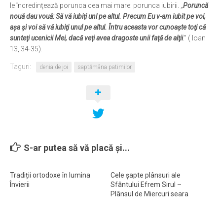
le încredinţează porunca cea mai mare: porunca iubirii. „
Poruncă
nouă dau vouă: Să vă iubiţi un
l pe altul. Precum Eu v-am iubit pe voi,
aşa şi voi să vă iubiţi unul pe altul. Întru aceasta vor cunoaşte toţi că
sunteţi ucenicii Mei, dacă veţi avea dragoste unii faţă de alţii
.” ( Ioan
13, 34-35).
Taguri:
denia de joi
saptămâna patimilor
S-ar putea să vă placă și...
Tradiții ortodoxe în lumina
Cele șapte plânsuri ale
Învierii
Sfântului Efrem Sirul –
Plânsul de Miercuri seara