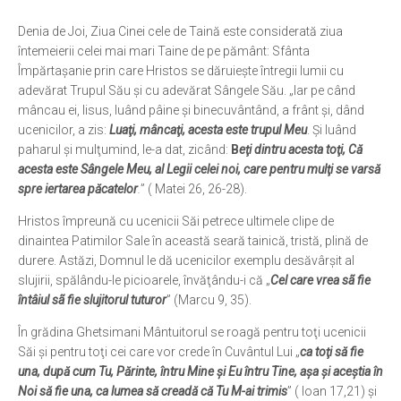
Ortodox în diaspora
Denia de Joi, Ziua Cinei cele de Taină este considerată ziua
întemeierii celei mai mari Taine de pe pământ: Sfânta
Evenimente
Împărtașanie prin care Hristos se dăruieşte întregii lumii cu
Biserici și mănăstiri
adevărat Trupul Său şi cu adevărat Sângele Său. „Iar pe când
mâncau ei, Iisus, luând pâine şi binecuvântând, a frânt şi, dând
Viață curată
ucenicilor, a zis:
Luaţi, mâncaţi, acesta este trupul Meu
. Şi luând
Nevoințe contemporane
paharul şi mulţumind, le-a dat, zicând:
B
eţi dintru acesta toţi, Că
acesta este Sângele Meu, al Legii celei noi, care pentru mulţi se varsă
Familia de azi
spre iertarea păcatelor
.
” ( Matei 26, 26-28).
Casa curată
Hristos împreună cu ucenicii Săi petrece ultimele clipe de
Adicții și vindecări
dinaintea Patimilor Sale în această seară tainică, tristă, plină de
durere. Astăzi, Domnul le dă ucenicilor exemplu desăvârşit al
Gadgeturi cu două tăișuri
slujirii, spălându-le picioarele, învăţându-i că „
Cel care vrea sã fie
Bucătărie biblică
întâiul sã fie slujitorul tuturor
” (Marcu 9, 35).
Interviuri
În grădina Ghetsimani Mântuitorul se roagă pentru toţi ucenicii
Săi şi pentru toţi cei care vor crede în Cuvântul Lui „
ca toţi să fie
Puncte de Vedere
una, după cum Tu, Părinte, întru Mine şi Eu întru Tine, aşa şi aceştia în
Noi să fie una, ca lumea să creadă că Tu M-ai trimis
” ( Ioan 17,21) şi