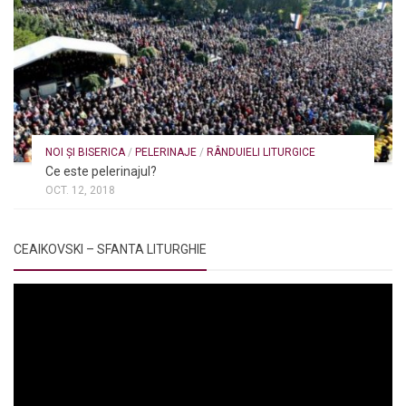
NOI ȘI BISERICA
/
PELERINAJE
/
RÂNDUIELI LITURGICE
Ce este pelerinajul?
OCT. 12, 2018
CEAIKOVSKI – SFANTA LITURGHIE