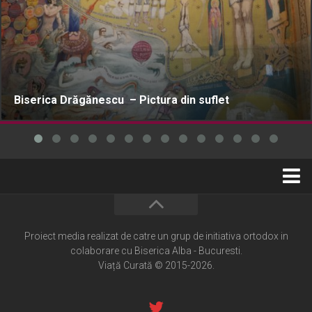
Biserica Drăgănescu – Pictura din suflet
Home
Cultură creștină
Proiect media realizat de catre un grup de initiativa ortodox in
colaborare cu Biserica Alba - Bucuresti.
Pateric Atonit
Viață Curată © 2015-2026.
Istoria Bisericii
Cenaclu creștin