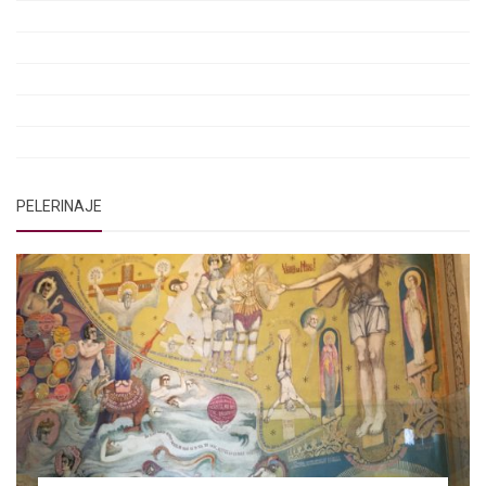
Rugăciunea Sfântului Efrem Sirul
Rugăciune pentru luminarea minții copiilor
Rugăciuni de lăsare în voia Domnului
Rugăciuni de mulțumire
Rugăciuni către Sfânta Cuvioasă Parascheva
PELERINAJE