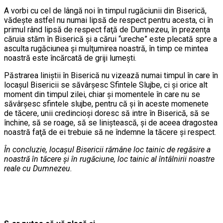
A vorbi cu cel de lângă noi în timpul rugăciunii din Biserică,
vădeşte astfel nu numai lipsă de respect pentru acesta, ci în
primul rând lipsă de respect faţă de Dumnezeu, în prezenţa
căruia stăm în Biserică şi a cărui “ureche” este plecată spre a
asculta rugăciunea şi mulţumirea noastră, în timp ce mintea
noastră este încărcată de griji lumeşti.
Păstrarea liniştii în Biserică nu vizează numai timpul în care în
locaşul Bisericii se săvârşesc Sfintele Slujbe, ci şi orice alt
moment din timpul zilei, chiar şi momentele în care nu se
săvârşesc sfintele slujbe, pentru că şi în aceste momenete
de tăcere, unii credincioşi doresc să intre în Biserică, să se
închine, să se roage, să se liniştească, şi de aceea dragostea
noastră faţă de ei trebuie să ne îndemne la tăcere şi respect.
În concluzie, locaşul Bisericii rămâne loc tainic de regăsire a
noastră în tăcere şi în rugăciune, loc tainic al întâlnirii noastre
reale cu Dumnezeu.