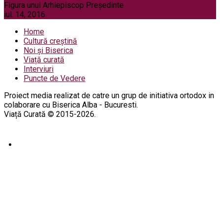
Figura unui Arhiepiscop Preşedinte
iul. 14, 2016
Home
Cultură creștină
Noi și Biserica
Viață curată
Interviuri
Puncte de Vedere
Proiect media realizat de catre un grup de initiativa ortodox in
colaborare cu Biserica Alba - Bucuresti.
Viață Curată © 2015-2026.