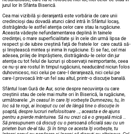
jurul lor în Sfânta Biserică.
Cea mai vizibilă şi deranjantă este vorbăria de care unii
credincioşi dau dovadă atunci când intră în Sfântul locaş,
distrăgându-le astfel atenţia celor care stau la rugăciune.
Aceasta vădeşte nefundamentarea deplină în tainele
credinţei, o mare superficialitate şi în cele din urmă lipsa de
respect şi de iubire creştină faţă de fratele lor care caută să-
şi liniştească mintea şi inima în rugăciune. Ei se fac, cel mai
adesea, prilej de împrăştiere, distrăgându-le celor din jur
atenţia cu tot felul de lucruri şi observaţii neimportante, ceea
ce nu-şi are rostul în timpul rugăciunii, neaducând niciun folos
duhovnicesc, nici celui pe care-l deranjează, nici celui pe
care-l provoacă într-un fel sau altul, printr-o discuţie banală.
Sfântul Ioan Gură de Aur, scrie despre necuviinţa cu care
creştinii stau de cele mai multe ori în Biserică, la rugăciune,
următoarele: „
în ceasul în care îţi vorbeşte Dumnezeu, tu, în
loc să te rogi, ai început cu cel de lângă tine o discuţie în
şoaptă, despre lucruri nefolositoare …; aceasta e de ajuns
pentru a pierde mântuirea. Să nu crezi că e o greşală mică …
Să presupunem că discuţi cu o persoană oficială sau cu un
prieten bun de-al tău. Şi în timp ce acesta îţi vorbeşte, tu