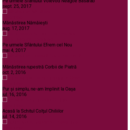
Pe urmele Sfântului Voievod Neagoe Basarab
sept. 25, 2017
Pelerinaje
Mănăstirea Nămăiești
aug. 17, 2017
Noi și Biserica
Pelerinaje
Pe urmele Sfântului Efrem cel Nou
mai 4, 2017
Pelerinaje
Mănăstirea rupestră Corbii de Piatră
oct. 2, 2016
Pelerinaje
Pur şi simplu, ne-am împlinit la Oaşa
iul. 16, 2016
Pelerinaje
Acasă la Schitul Colţul Chiliilor
iul. 14, 2016
Pelerinaje