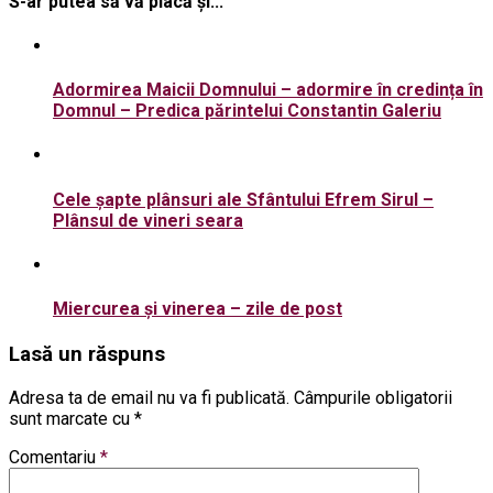
S-ar putea să vă placă și...
Adormirea Maicii Domnului – adormire în credința în
Domnul – Predica părintelui Constantin Galeriu
Cele șapte plânsuri ale Sfântului Efrem Sirul –
Plânsul de vineri seara
Miercurea şi vinerea – zile de post
Lasă un răspuns
Adresa ta de email nu va fi publicată.
Câmpurile obligatorii
sunt marcate cu
*
Comentariu
*