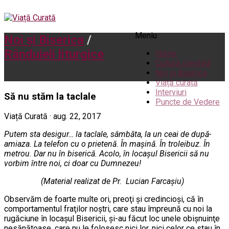
Meniu
Noi și Biserica
/
Rânduieli liturgice
Home
Cultură creștină
Noi și Biserica
Viață curată
Interviuri
Să nu stăm la taclale
Puncte de Vedere
Viață Curată · aug. 22, 2017
Putem sta desigur… la taclale, sâmbăta, la un ceai de după-
amiaza. La telefon cu o prietenă. În mașină. În troleibuz. În
metrou. Dar nu în biserică. Acolo, în locaşul Bisericii să nu
vorbim între noi, ci doar cu Dumnezeu!
(Material realizat de Pr. Lucian Farcaşiu)
Observăm de foarte multe ori, preoţi şi credincioşi, că în
comportamentul fraţilor noştri, care stau împreună cu noi la
rugăciune în locaşul Bisericii, şi-au făcut loc unele obişnuinţe
nesănătoase, care nu le folosesc nici lor, nici celor ce stau în