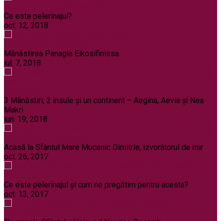
Noi și Biserica
Pelerinaje
Rânduieli liturgice
Ce este pelerinajul?
oct. 12, 2018
Noi și Biserica
Pelerinaje
Mânăstirea Panagia Eikosifinissa
iul. 7, 2018
Pelerinaje
3 Mânăstiri, 2 insule și un continent – Aegina, Aevia și Nea
Makri
iun. 19, 2018
Noi și Biserica
Pelerinaje
Acasă la Sfântul Mare Mucenic Dimitrie, izvorâtorul de mir
oct. 26, 2017
Pelerinaje
Ce este pelerinajul şi cum ne pregătim pentru acesta?
oct. 13, 2017
Pelerinaje