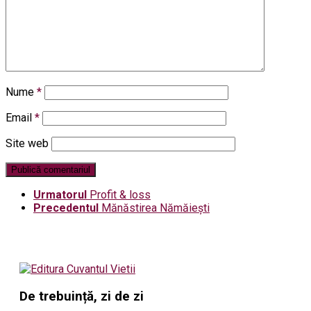
Nume
*
Email
*
Site web
Urmatorul
Profit & loss
Precedentul
Mănăstirea Nămăiești
De trebuință, zi de zi