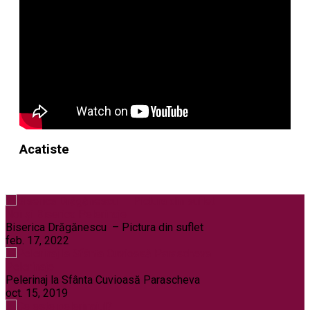
Acatiste
Noi și Biserica
Pelerinaje
Biserica Drăgănescu – Pictura din suflet
feb. 17, 2022
Pelerinaje
Pelerinaj la Sfânta Cuvioasă Parascheva
oct. 15, 2019