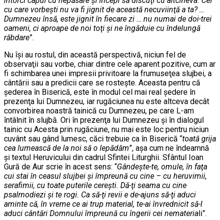
întorci capul cu nepăsare şi începi să discuţi cu altcineva. Cel
cu care vorbeşti nu va fi jignit de această necuviinţă a ta? …
Dumnezeu însă, este jignit în fiecare zi … nu numai de doi-trei
oameni, ci aproape de noi toţi şi ne îngăduie cu îndelungă
răbdare
”.
Nu îşi au rostul, din această perspectivă, niciun fel de
observaţii sau vorbe, chiar dintre cele aparent pozitive, cum ar
fi schimbarea unei impresii privitoare la frumuseţea slujbei, a
cântării sau a predicii care se rosteşte. Aceasta pentru că
şederea în Biserică, este în modul cel mai real şedere în
prezenţa lui Dumnezeu, iar rugăciunea nu este altceva decât
convorbirea noastră tainică cu Dumnezeu, pe care L-am
întâlnit în slujbă. Ori în prezenţa lui Dumnezeu şi în dialogul
tainic cu Acesta prin rugăciune, nu mai este loc pentru niciun
cuvânt sau gând lumesc, căci trebuie ca în Biserică “
toată grija
cea lumească de la noi să o lepădăm
”, aşa cum ne îndeamnă
şi textul Heruvicului din cadrul Sfintei Liturghii. Sfântul Ioan
Gură de Aur scrie în acest sens: “
Gândeşte-te, omule, în faţa
cui stai în ceasul slujbei şi împreună cu cine – cu heruvimii,
serafimii, cu toate puterile cereşti. Dă-ţi seama cu cine
psalmodiezi şi te rogi. Ca să-ţi revii e de-ajuns să-ţi aduci
aminte că, în vreme ce ai trup material, te-ai învrednicit să-I
aduci cântări Domnului împreună cu îngerii cei nemateria
li”.