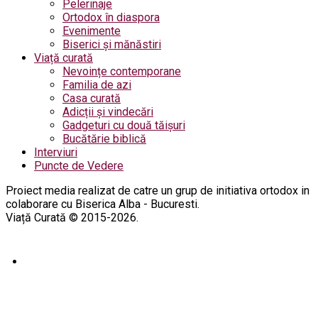
Pelerinaje
Ortodox în diaspora
Evenimente
Biserici și mănăstiri
Viață curată
Nevoințe contemporane
Familia de azi
Casa curată
Adicții și vindecări
Gadgeturi cu două tăișuri
Bucătărie biblică
Interviuri
Puncte de Vedere
Proiect media realizat de catre un grup de initiativa ortodox in
colaborare cu Biserica Alba - Bucuresti.
Viață Curată © 2015-2026.