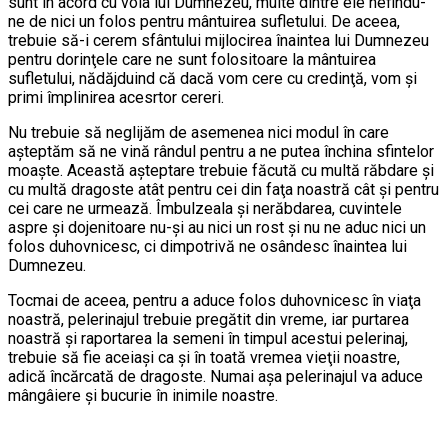
sunt în acord cu voia lui Dumnezeu, multe dintre ele nefindu-
ne de nici un folos pentru mântuirea sufletului. De aceea,
trebuie să-i cerem sfântului mijlocirea înaintea lui Dumnezeu
pentru dorinţele care ne sunt folositoare la mântuirea
sufletului, nădăjduind că dacă vom cere cu credinţă, vom şi
primi împlinirea acesrtor cereri.
Nu trebuie să neglijăm de asemenea nici modul în care
aşteptăm să ne vină rândul pentru a ne putea închina sfintelor
moaşte. Această aşteptare trebuie făcută cu multă răbdare şi
cu multă dragoste atât pentru cei din faţa noastră cât şi pentru
cei care ne urmează. Îmbulzeala şi nerăbdarea, cuvintele
aspre şi dojenitoare nu-şi au nici un rost şi nu ne aduc nici un
folos duhovnicesc, ci dimpotrivă ne osândesc înaintea lui
Dumnezeu.
Tocmai de aceea, pentru a aduce folos duhovnicesc în viaţa
noastră, pelerinajul trebuie pregătit din vreme, iar purtarea
noastră şi raportarea la semeni în timpul acestui pelerinaj,
trebuie să fie aceiaşi ca şi în toată vremea vieţii noastre,
adică încărcată de dragoste. Numai aşa pelerinajul va aduce
mângâiere şi bucurie în inimile noastre.