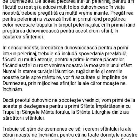
de Dumnezeu. De aceea plecarea într-un pelerinaj, pentru a fi
făcută cu rost şi a aduce mult folos duhovnicesc în viaţa
noastră, trebuie pregătită cu multă vreme înainte. Pregătirea
pentru pelerinaj nu vizează însă în primul rând pregătirea
celor necesare trupului în timpul pelerinajului, ci în primul rând
pregătirea duhovnicească pentru acest drum sfânt, în
căutarea sfinţeniei.
În sensul acesta, pregătirea duhovnicească pentru a porni
într-un pelerinaj, trebuie să includă spovedania prealabilă,
făcută cu multă atenţie, pentru a primi iertarea păcatelor,
făcând astfel cu rost venirea noastră la moaştele unui sfânt.
Numai în starea curăţiei lăuntrice, rugăciunile şi cererile
noastre cele spre mântuire, vor fi ascultate şi împlinite de
Dumnezeu, prin mijlocirea sfinţilor la ale căror moaşte ne
închinăm.
Dacă preotul duhovnic ne socoteşte vrednici, vom primi de la
acesta şi dezlegarea pentru a primi Sfânta Împărtăşanie cu
Trupul şi Sângele Mântuitorului, la Sfânta Liturghie din ziua
sărbătorii sfântului.
Trebuie să ştim de asemenea ce să-i cerem sfântului la ale
cărui moaşte ne închinăm, pentru că nu toate dorinţele noastre