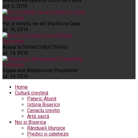
Mănăstirea rupestră Corbii de Piatră
oct. 2, 2016
Pelerinaje
Pur şi simplu, ne-am împlinit la Oaşa
iul. 16, 2016
Pelerinaje
Acasă la Schitul Colţul Chiliilor
iul. 14, 2016
Pelerinaje
Figura unui Arhiepiscop Preşedinte
iul. 14, 2016
Home
Cultură creștină
Pateric Atonit
Istoria Bisericii
Cenaclu creștin
Artă sacră
Noi și Biserica
Rânduieli liturgice
Predici și cateheze