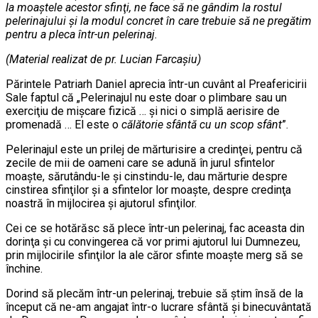
la moaştele acestor sfinţi, ne face să ne gândim la rostul
pelerinajului şi la modul concret în care trebuie să ne pregătim
pentru a pleca într-un pelerinaj.
(Material realizat de pr. Lucian Farcaşiu)
Părintele Patriarh Daniel aprecia într-un cuvânt al Preafericirii
Sale faptul că „Pelerinajul nu este doar o plimbare sau un
exerciţiu de mişcare fizică … şi nici o simplă aerisire de
promenadă … El este o
călătorie sfântă cu un scop sfânt
”.
Pelerinajul este un prilej de mărturisire a credinţei, pentru că
zecile de mii de oameni care se adună în jurul sfintelor
moaşte, sărutându-le şi cinstindu-le, dau mărturie despre
cinstirea sfinţilor şi a sfintelor lor moaşte, despre credinţa
noastră în mijlocirea şi ajutorul sfinţilor.
Cei ce se hotărăsc să plece într-un pelerinaj, fac aceasta din
dorinţa şi cu convingerea că vor primi ajutorul lui Dumnezeu,
prin mijlocirile sfinţilor la ale căror sfinte moaşte merg să se
închine.
Dorind să plecăm într-un pelerinaj, trebuie să ştim însă de la
început că ne-am angajat într-o lucrare sfântă şi binecuvântată