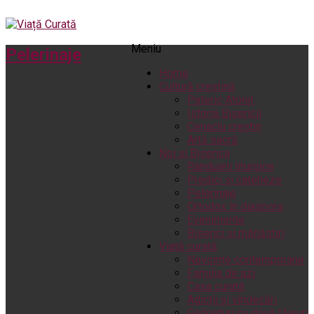
Meniu
Pelerinaje
Home
Cultură creștină
Pateric Atonit
Istoria Bisericii
Cenaclu creștin
Artă sacră
Noi și Biserica
Rânduieli liturgice
Predici și cateheze
Pelerinaje
Ortodox în diaspora
Evenimente
Biserici și mănăstiri
Viață curată
Nevoințe contemporane
Familia de azi
Casa curată
Adicții și vindecări
Gadgeturi cu două tăișuri