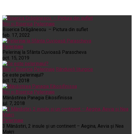
Noi și Biserica
Pelerinaje
Biserica Drăgănescu – Pictura din suflet
feb. 17, 2022
Pelerinaje
Pelerinaj la Sfânta Cuvioasă Parascheva
oct. 15, 2019
Noi și Biserica
Pelerinaje
Rânduieli liturgice
Ce este pelerinajul?
oct. 12, 2018
Noi și Biserica
Pelerinaje
Mânăstirea Panagia Eikosifinissa
iul. 7, 2018
Pelerinaje
3 Mânăstiri, 2 insule și un continent – Aegina, Aevia și Nea
Makri