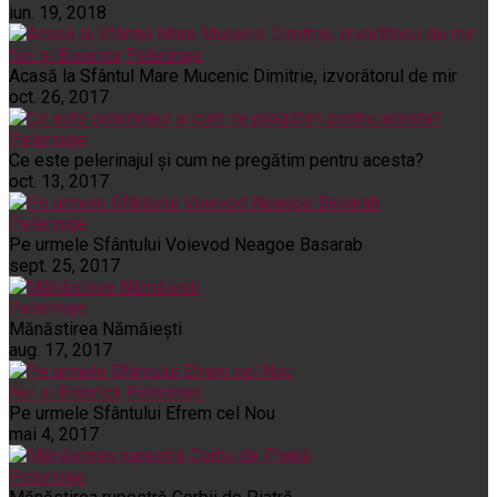
iun. 19, 2018
Noi și Biserica
Pelerinaje
Acasă la Sfântul Mare Mucenic Dimitrie, izvorâtorul de mir
oct. 26, 2017
Pelerinaje
Ce este pelerinajul şi cum ne pregătim pentru acesta?
oct. 13, 2017
Pelerinaje
Pe urmele Sfântului Voievod Neagoe Basarab
sept. 25, 2017
Pelerinaje
Mănăstirea Nămăiești
aug. 17, 2017
Noi și Biserica
Pelerinaje
Pe urmele Sfântului Efrem cel Nou
mai 4, 2017
Pelerinaje