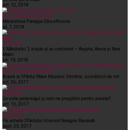
oct. 12, 2018
Noi și Biserica
Pelerinaje
Mânăstirea Panagia Eikosifinissa
iul. 7, 2018
Pelerinaje
3 Mânăstiri, 2 insule și un continent – Aegina, Aevia și Nea
Makri
iun. 19, 2018
Noi și Biserica
Pelerinaje
Acasă la Sfântul Mare Mucenic Dimitrie, izvorâtorul de mir
oct. 26, 2017
Pelerinaje
Ce este pelerinajul şi cum ne pregătim pentru acesta?
oct. 13, 2017
Pelerinaje
Pe urmele Sfântului Voievod Neagoe Basarab
sept. 25, 2017