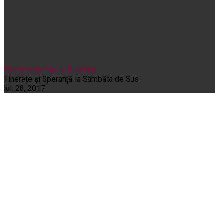
Evenimente
Noi și Biserica
Tinerețe și Speranță la Sâmbăta de Sus
iul. 28, 2017