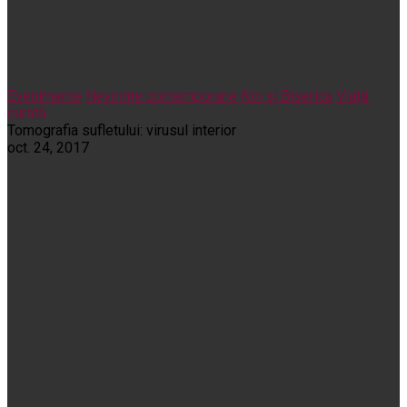
Evenimente
Nevoințe contemporane
Noi și Biserica
Viață
curată
Tomografia sufletului: virusul interior
oct. 24, 2017