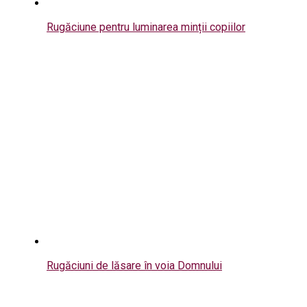
Rugăciune pentru luminarea minții copiilor
Rugăciuni de lăsare în voia Domnului