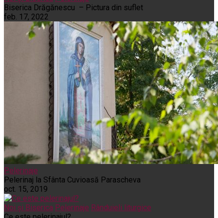
Biserica Drăgănescu – Pictura din suflet
feb. 17, 2022
Pelerinaje
Pelerinaj la Sfânta Cuvioasă Parascheva
oct. 15, 2019
Noi și Biserica
Pelerinaje
Rânduieli liturgice
Ce este pelerinajul?