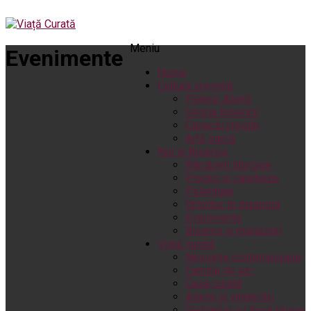
Meniu
Evenimente
Home
Cultură creștină
Pateric Atonit
Istoria Bisericii
Cenaclu creștin
Artă sacră
Noi și Biserica
Rânduieli liturgice
Predici și cateheze
Pelerinaje
Ortodox în diaspora
Evenimente
Biserici și mănăstiri
Viață curată
Nevoințe contemporane
Familia de azi
Casa curată
Adicții și vindecări
Gadgeturi cu două tăișuri