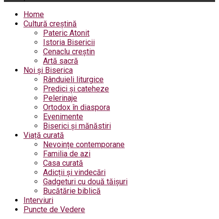
Home
Cultură creștină
Pateric Atonit
Istoria Bisericii
Cenaclu creștin
Artă sacră
Noi și Biserica
Rânduieli liturgice
Predici și cateheze
Pelerinaje
Ortodox în diaspora
Evenimente
Biserici și mănăstiri
Viață curată
Nevoințe contemporane
Familia de azi
Casa curată
Adicții și vindecări
Gadgeturi cu două tăișuri
Bucătărie biblică
Interviuri
Puncte de Vedere