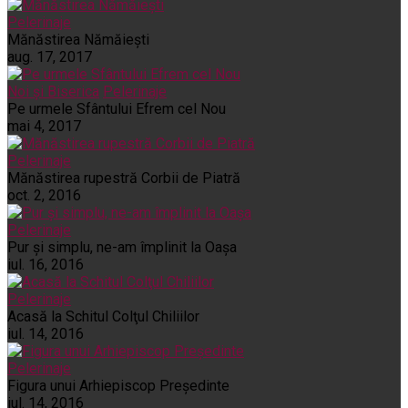
Pelerinaje
Mănăstirea Nămăiești
aug. 17, 2017
Noi și Biserica
Pelerinaje
Pe urmele Sfântului Efrem cel Nou
mai 4, 2017
Pelerinaje
Mănăstirea rupestră Corbii de Piatră
oct. 2, 2016
Pelerinaje
Pur şi simplu, ne-am împlinit la Oaşa
iul. 16, 2016
Pelerinaje
Acasă la Schitul Colţul Chiliilor
iul. 14, 2016
Pelerinaje
Figura unui Arhiepiscop Preşedinte
iul. 14, 2016