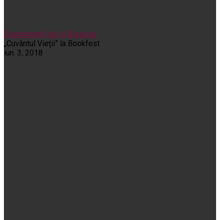
Evenimente
Noi și Biserica
„Cuvântul Vieții” la Bookfest
iun. 3, 2018