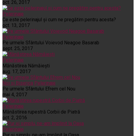
oct. 26, 2017
Pelerinaje
Ce este pelerinajul şi cum ne pregătim pentru acesta?
oct. 13, 2017
Pelerinaje
Pe urmele Sfântului Voievod Neagoe Basarab
sept. 25, 2017
Pelerinaje
Mănăstirea Nămăiești
aug. 17, 2017
Noi și Biserica
Pelerinaje
Pe urmele Sfântului Efrem cel Nou
mai 4, 2017
Pelerinaje
Mănăstirea rupestră Corbii de Piatră
oct. 2, 2016
Pelerinaje
Pur şi simplu, ne-am împlinit la Oaşa