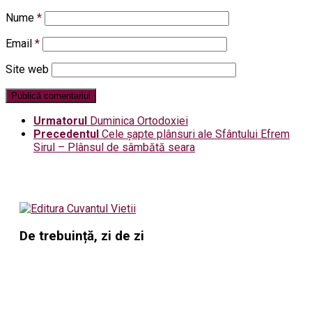
Nume
*
Email
*
Site web
Urmatorul
Duminica Ortodoxiei
Precedentul
Cele șapte plânsuri ale Sfântului Efrem
Sirul – Plânsul de sâmbătă seara
De trebuință, zi de zi