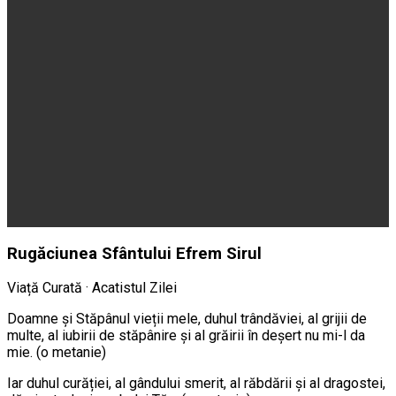
Rugăciunea Sfântului Efrem Sirul
Viață Curată · Acatistul Zilei
Doamne și Stăpânul vieții mele, duhul trândăviei, al grijii de
multe, al iubirii de stăpânire și al grăirii în deșert nu mi-l da
mie. (o metanie)
Iar duhul curăției, al gândului smerit, al răbdării și al dragostei,