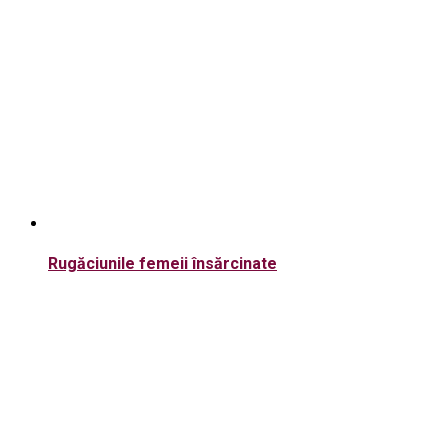
Rugăciunile femeii însărcinate