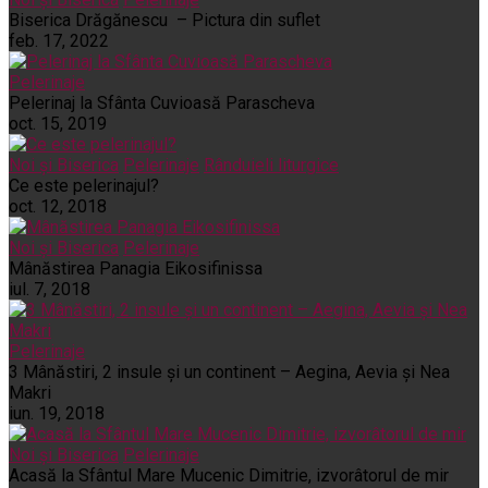
Biserica Drăgănescu – Pictura din suflet
feb. 17, 2022
Pelerinaje
Pelerinaj la Sfânta Cuvioasă Parascheva
oct. 15, 2019
Noi și Biserica
Pelerinaje
Rânduieli liturgice
Ce este pelerinajul?
oct. 12, 2018
Noi și Biserica
Pelerinaje
Mânăstirea Panagia Eikosifinissa
iul. 7, 2018
Pelerinaje
3 Mânăstiri, 2 insule și un continent – Aegina, Aevia și Nea
Makri
iun. 19, 2018
Noi și Biserica
Pelerinaje
Acasă la Sfântul Mare Mucenic Dimitrie, izvorâtorul de mir