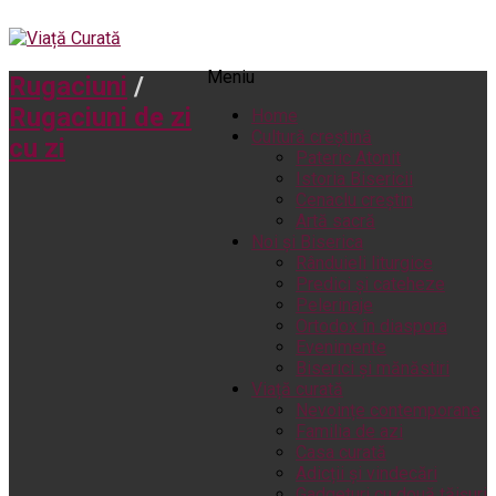
Meniu
Rugaciuni
/
Rugaciuni de zi
Home
Cultură creștină
cu zi
Pateric Atonit
Istoria Bisericii
Cenaclu creștin
Artă sacră
Noi și Biserica
Rânduieli liturgice
Predici și cateheze
Pelerinaje
Ortodox în diaspora
Evenimente
Biserici și mănăstiri
Viață curată
Nevoințe contemporane
Familia de azi
Casa curată
Adicții și vindecări
Gadgeturi cu două tăișuri