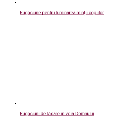
Rugăciune pentru luminarea minții copiilor
Rugăciuni de lăsare în voia Domnului