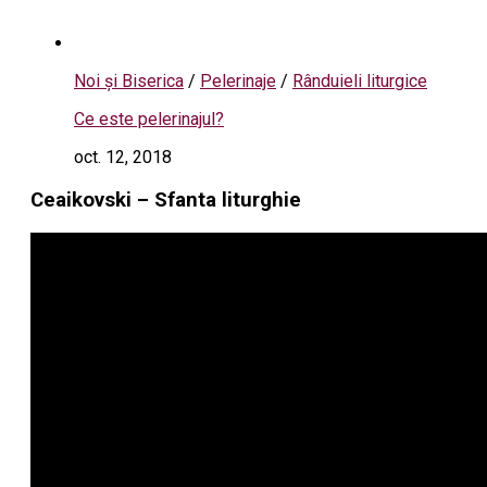
Noi și Biserica
/
Pelerinaje
/
Rânduieli liturgice
Ce este pelerinajul?
oct. 12, 2018
Ceaikovski – Sfanta liturghie