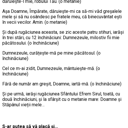
dăruiește-l mie, robului Tău. (o metanie)
Așa Doamne, Împărate, dăruiește-mi ca să-mi văd greșalele
mele și să nu osândesc pe fratele meu, că binecuvântat ești
în vecii vecilor. Amin. (o metanie)
Și după rugăciunea aceasta, se zic aceste patru stihuri, iarăși
în trei stări, cu 12 închinăciuni: Dumnezeule, milostiv fii mie
păcătosului. (o închinăciune)
Dumnezeule, curățește-mă pe mine păcătosul. (o
închinăciune)
Cel ce m-ai zidit, Dumnezeule, mântuiește-mă. (o
închinăciune)
Fără de număr am greșit, Doamne, iartă-mă. (o închinăciune)
Și pe urmă, iarăși rugăciunea Sfântului Efrem Sirul, toată, cu
două închinăciuni, și la sfârșit cu o metanie mare: Doamne și
Stăpânul vieții mele…
S-ar putea să vă placă și...