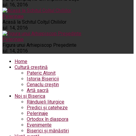
iul. 16, 2016
Pelerinaje
Acasă la Schitul Colţul Chiliilor
iul. 14, 2016
Pelerinaje
Figura unui Arhiepiscop Preşedinte
iul. 14, 2016
Home
Cultură creștină
Pateric Atonit
Istoria Bisericii
Cenaclu creștin
Artă sacră
Noi și Biserica
Rânduieli liturgice
Predici și cateheze
Pelerinaje
Ortodox în diaspora
Evenimente
Biserici și mănăstiri