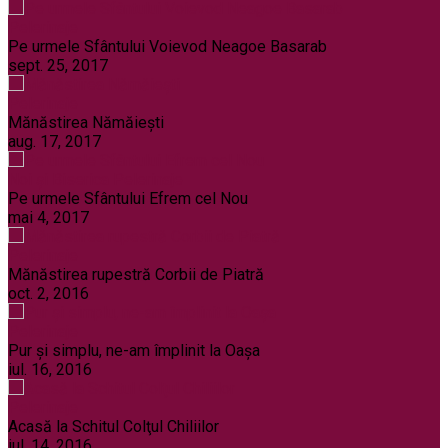
Pelerinaje
Pe urmele Sfântului Voievod Neagoe Basarab
sept. 25, 2017
Pelerinaje
Mănăstirea Nămăiești
aug. 17, 2017
Noi și Biserica
Pelerinaje
Pe urmele Sfântului Efrem cel Nou
mai 4, 2017
Pelerinaje
Mănăstirea rupestră Corbii de Piatră
oct. 2, 2016
Pelerinaje
Pur şi simplu, ne-am împlinit la Oaşa
iul. 16, 2016
Pelerinaje
Acasă la Schitul Colţul Chiliilor
iul. 14, 2016