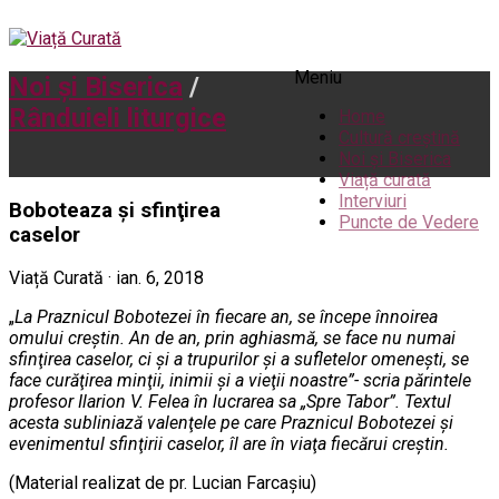
Meniu
Noi și Biserica
/
Rânduieli liturgice
Home
Cultură creștină
Noi și Biserica
Viață curată
Interviuri
Boboteaza şi sfinţirea
Puncte de Vedere
caselor
Viață Curată · ian. 6, 2018
„
La Praznicul Bobotezei în fiecare an, se începe înnoirea
omului creştin. An de an, prin aghiasmă, se face nu numai
sfinţirea caselor, ci şi a trupurilor şi a sufletelor omeneşti, se
face curăţirea minţii, inimii şi a vieţii noastre”- scria părintele
profesor Ilarion V. Felea în lucrarea sa „Spre Tabor”. Textul
acesta subliniază valenţele pe care Praznicul Bobotezei şi
evenimentul sfinţirii caselor, îl are în viaţa fiecărui creştin.
(Material realizat de pr. Lucian Farcaşiu)