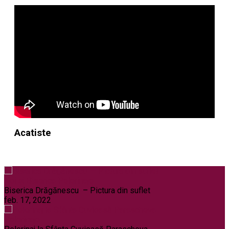
Acatiste
Noi și Biserica
Pelerinaje
Biserica Drăgănescu – Pictura din suflet
feb. 17, 2022
Pelerinaje