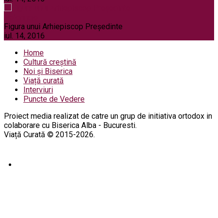
Pelerinaje
Figura unui Arhiepiscop Preşedinte
iul. 14, 2016
Home
Cultură creștină
Noi și Biserica
Viață curată
Interviuri
Puncte de Vedere
Proiect media realizat de catre un grup de initiativa ortodox in
colaborare cu Biserica Alba - Bucuresti.
Viață Curată © 2015-2026.