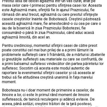
Preotul lasă de obicei agiazmă într-un vas curat, aflat pe
masa celor care-l primesc pentru sfinţirea casei lor. Aceasta
este Aghiazmă mare, sfinţită fie în ajunul Praznicului, fie
rămasă din anul trecut, aghiazmă cu care preotul sfinţeşte
casele creştinilor înainte de Bobotează. Creştinii păstrează
această aghiazmă mare, fie amestecând-o cu cea pe care o
iau de la biserică în ziua Praznicului Bobotezei, fie
consumând-o până în ziua Praznicului, când aduc acasă
aghiazmă înnoită, din acel an.
Pentru credincioşi, momentul sfinţirii casei de către preot
poate constitui cel mai bun prilej de a a primi lămuriri la
problemele sufleteşti care îi frământă, de a mărturisi zbaterile
şi greutăţile sufleteşti sau materiale cu care se confruntă, de
a primi balsamul sufletesc vindecător din partea părintelui lor
sufletesc. Socotim că acesta este modul autentic de
raportare la evenimentul sfinţirii caselor şi că aceasta ar
trebui să fie atitudinea creştină unanimă în faţa marelui
moment.
Boboteaza nu-i doar moment de primenire a caselor, de
înnoire a lor, ci este în primul rând moment de înnoire
sufletească, de tainică reculegere şi adâncă evlavie. De
aceea, până astăzi, creştinii trăitori de la ţară postesc,