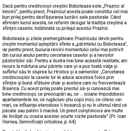
Dacă pentru credincioşii creştini Boboteaza este „Praznic al
înnoirii”, pentru preot, Praznicul acesta poate constitui cel mai
bun prilej pentru desfăşurarea lucrării sale pastorale. Când
afirmăm lucrul acesta, ne referim desigur la tradiţia creştină a
sfinţirii caselor, îndătinată cu prilejul acestui Praznic.
Boboteaza şi zilele premergătoare Praznicului devin pentru
creştin momentul aşteptării sfinte a „părintelui cu Boboteaza”,
iar pentru preot, bucuria reivirii momentului celui mai potrivit
din cursul anului pentru cercetarea caselor şi a nevoilor
păstoriţilor săi. Pentru a ilustra mai bine această realitate, am
recurs la mărturia unui părinte care şi-a pus toată viaţa şi
sufletul său în slujirea lui Hristos şi a oamenilor: „Cercetarea
credincioşilor la casele lor le aduce acestora folos prin
sfinţire şi bună sfătuire chiar şi acelora care nu frecventează
Biserica. Cu acest prilej poate preotul să-şi cunoască mai
bine credincioşii, ce preocupări au, ce … icoane împodobesc
apartamentele lor, ce rugăciuni ştiu copii mici, ce citesc cei
mari, ce influenţe eterodoxe îi încearcă şi nu în ultimul rând ce
păcate sau patimi îi macină. Un preot conştiincios are multe
de învăţat cu ocazia acestei scurte vizite pastorale” (Pr. Ioan
Hornea,
Semnificaţii ortodoxe
, p. 64).