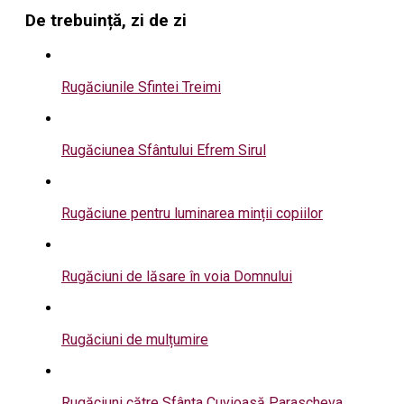
De trebuință, zi de zi
Rugăciunile Sfintei Treimi
Rugăciunea Sfântului Efrem Sirul
Rugăciune pentru luminarea minții copiilor
Rugăciuni de lăsare în voia Domnului
Rugăciuni de mulțumire
Rugăciuni către Sfânta Cuvioasă Parascheva