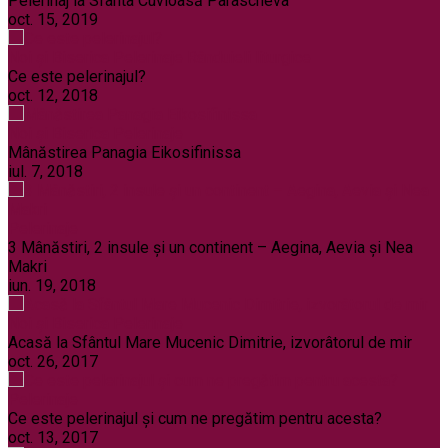
Pelerinaj la Sfânta Cuvioasă Parascheva
oct. 15, 2019
Noi și Biserica
Pelerinaje
Rânduieli liturgice
Ce este pelerinajul?
oct. 12, 2018
Noi și Biserica
Pelerinaje
Mânăstirea Panagia Eikosifinissa
iul. 7, 2018
Pelerinaje
3 Mânăstiri, 2 insule și un continent – Aegina, Aevia și Nea
Makri
iun. 19, 2018
Noi și Biserica
Pelerinaje
Acasă la Sfântul Mare Mucenic Dimitrie, izvorâtorul de mir
oct. 26, 2017
Pelerinaje
Ce este pelerinajul şi cum ne pregătim pentru acesta?
oct. 13, 2017