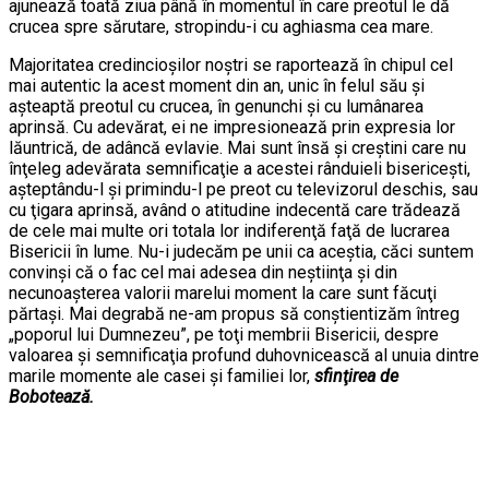
ajunează toată ziua până în momentul în care preotul le dă
crucea spre sărutare, stropindu-i cu aghiasma cea mare.
Majoritatea credincioşilor noştri se raportează în chipul cel
mai autentic la acest moment din an, unic în felul său şi
aşteaptă preotul cu crucea, în genunchi şi cu lumânarea
aprinsă. Cu adevărat, ei ne impresionează prin expresia lor
lăuntrică, de adâncă evlavie. Mai sunt însă şi creştini care nu
înţeleg adevărata semnificaţie a acestei rânduieli bisericeşti,
aşteptându-l şi primindu-l pe preot cu televizorul deschis, sau
cu ţigara aprinsă, având o atitudine indecentă care trădează
de cele mai multe ori totala lor indiferenţă faţă de lucrarea
Bisericii în lume. Nu-i judecăm pe unii ca aceştia, căci suntem
convinşi că o fac cel mai adesea din neştiinţa şi din
necunoaşterea valorii marelui moment la care sunt făcuţi
părtaşi. Mai degrabă ne-am propus să conştientizăm întreg
„poporul lui Dumnezeu”, pe toţi membrii Bisericii, despre
valoarea şi semnificaţia profund duhovnicească al unuia dintre
marile momente ale casei şi familiei lor,
sfinţirea de
Bobotează.