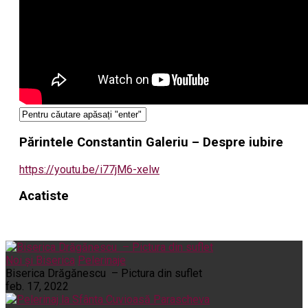
Părintele Constantin Galeriu – Despre iubire
https://youtu.be/i77jM6-xelw
Acatiste
Noi și Biserica
Pelerinaje
Biserica Drăgănescu – Pictura din suflet
feb. 17, 2022