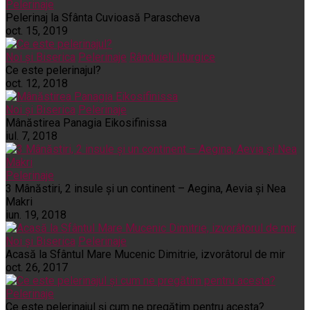
Pelerinaje
Pelerinaj la Sfânta Cuvioasă Parascheva
oct. 15, 2019
Noi și Biserica
Pelerinaje
Rânduieli liturgice
Ce este pelerinajul?
oct. 12, 2018
Noi și Biserica
Pelerinaje
Mânăstirea Panagia Eikosifinissa
iul. 7, 2018
Pelerinaje
3 Mânăstiri, 2 insule și un continent – Aegina, Aevia și Nea
Makri
iun. 19, 2018
Noi și Biserica
Pelerinaje
Acasă la Sfântul Mare Mucenic Dimitrie, izvorâtorul de mir
oct. 26, 2017
Pelerinaje
Ce este pelerinajul şi cum ne pregătim pentru acesta?