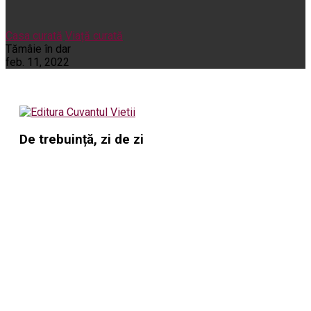
Casa curată
Viață curată
Tămâie în dar
feb. 11, 2022
De trebuință, zi de zi