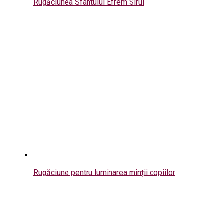
Rugăciunea Sfântului Efrem Sirul
Rugăciune pentru luminarea minții copiilor