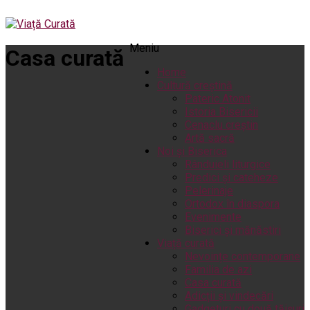
Meniu
Casa curată
Home
Cultură creștină
Pateric Atonit
Istoria Bisericii
Cenaclu creștin
Artă sacră
Noi și Biserica
Rânduieli liturgice
Predici și cateheze
Pelerinaje
Ortodox în diaspora
Evenimente
Biserici și mănăstiri
Viață curată
Nevoințe contemporane
Familia de azi
Casa curată
Adicții și vindecări
Gadgeturi cu două tăișuri