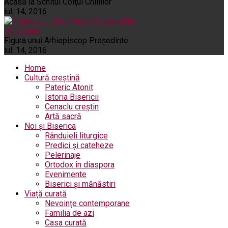
Acasă la Schitul Colţul Chiliilor
iul. 14, 2016
Pelerinaje
Figura unui Arhiepiscop Preşedinte
iul. 14, 2016
Home
Cultură creștină
Pateric Atonit
Istoria Bisericii
Cenaclu creștin
Artă sacră
Noi și Biserica
Rânduieli liturgice
Predici și cateheze
Pelerinaje
Ortodox în diaspora
Evenimente
Biserici și mănăstiri
Viață curată
Nevoințe contemporane
Familia de azi
Casa curată