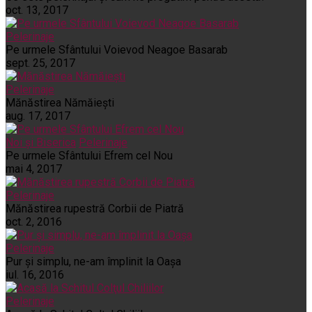
oct. 13, 2017
Pelerinaje
Pe urmele Sfântului Voievod Neagoe Basarab
sept. 25, 2017
Pelerinaje
Mănăstirea Nămăiești
aug. 17, 2017
Noi și Biserica
Pelerinaje
Pe urmele Sfântului Efrem cel Nou
mai 4, 2017
Pelerinaje
Mănăstirea rupestră Corbii de Piatră
oct. 2, 2016
Pelerinaje
Pur şi simplu, ne-am împlinit la Oaşa
iul. 16, 2016
Pelerinaje