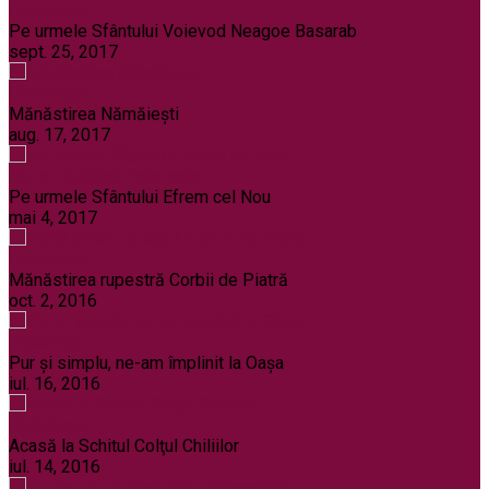
Pelerinaje
Pe urmele Sfântului Voievod Neagoe Basarab
sept. 25, 2017
Pelerinaje
Mănăstirea Nămăiești
aug. 17, 2017
Noi și Biserica
Pelerinaje
Pe urmele Sfântului Efrem cel Nou
mai 4, 2017
Pelerinaje
Mănăstirea rupestră Corbii de Piatră
oct. 2, 2016
Pelerinaje
Pur şi simplu, ne-am împlinit la Oaşa
iul. 16, 2016
Pelerinaje
Acasă la Schitul Colţul Chiliilor
iul. 14, 2016