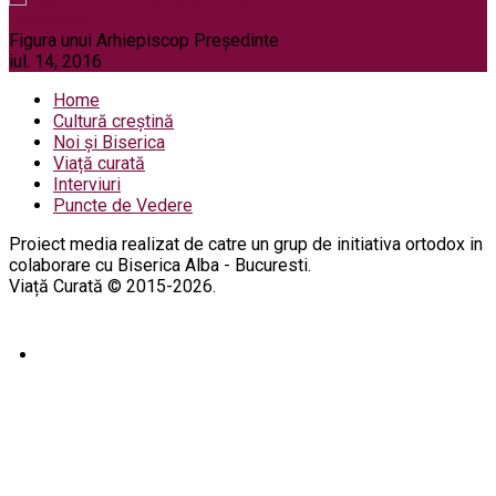
Pelerinaje
Figura unui Arhiepiscop Preşedinte
iul. 14, 2016
Home
Cultură creștină
Noi și Biserica
Viață curată
Interviuri
Puncte de Vedere
Proiect media realizat de catre un grup de initiativa ortodox in
colaborare cu Biserica Alba - Bucuresti.
Viață Curată © 2015-2026.