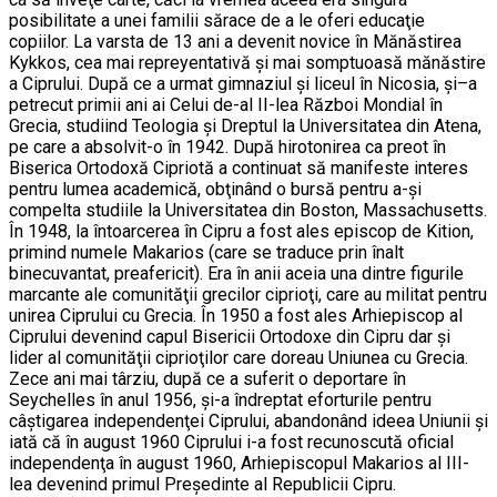
posibilitate a unei familii sărace de a le oferi educaţie
copiilor. La varsta de 13 ani a devenit novice în Mănăstirea
Kykkos, cea mai repreyentativă şi mai somptuoasă mănăstire
a Ciprului. După ce a urmat gimnaziul şi liceul în Nicosia, şi–a
petrecut primii ani ai Celui de-al II-lea Război Mondial în
Grecia, studiind Teologia şi Dreptul la Universitatea din Atena,
pe care a absolvit-o în 1942. După hirotonirea ca preot în
Biserica Ortodoxă Cipriotă a continuat să manifeste interes
pentru lumea academică, obţinând o bursă pentru a-şi
compelta studiile la Universitatea din Boston, Massachusetts.
În 1948, la întoarcerea în Cipru a fost ales episcop de Kition,
primind numele Makarios (care se traduce prin înalt
binecuvantat, preafericit). Era în anii aceia una dintre figurile
marcante ale comunităţii grecilor ciprioţi, care au militat pentru
unirea Ciprului cu Grecia. În 1950 a fost ales Arhiepiscop al
Ciprului devenind capul Bisericii Ortodoxe din Cipru dar şi
lider al comunităţii ciprioţilor care doreau Uniunea cu Grecia.
Zece ani mai târziu, după ce a suferit o deportare în
Seychelles în anul 1956, şi-a îndreptat eforturile pentru
câştigarea independenţei Ciprului, abandonând ideea Uniunii şi
iată că în august 1960 Ciprului i-a fost recunoscută oficial
independenţa în august 1960, Arhiepiscopul Makarios al III-
lea devenind primul Preşedinte al Republicii Cipru.