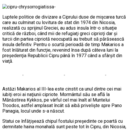
Luptele politice de divizare a Ciprului duse de mişcarea turcă
care au culminat cu lovitura de stat din 1974 din Nicosia,
realizată cu sprijinul Greciei, au adus insula într-o situaţie
critică de război, când mii de refugiaţi greci ciprioţi dar şi
turcii din partea cipriotă neocupată au trebuit să părăsească
insula definitiv. Pentru o scurtă perioadă de timp Makarios a
fost înlăturat din funcţie, revenind însa după câteva luni la
preşedenţia Republicii Cipru până în 1977 când a sfârşit din
viaţă.
Astăzi Makarios al III-lea este cinstit ca unul dintre cei mai
iubiţi eroi ai naţiunii cipriote. Mormântul său se află la
Mănăstirea Kykkos, pe vârful cel mai înalt al Muntelui
Troodos, astfel amplasat încât să aibă privelişte spre Pano
Panagia, locul unde s-a născut.
Statui ce înfăţişează chipul fostului preşedinte ce poartă cu
demnitate haina monahală sunt peste tot în Cipru, din Nicosia,