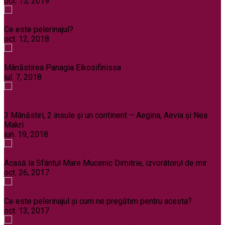
oct. 15, 2019
Noi și Biserica
Pelerinaje
Rânduieli liturgice
Ce este pelerinajul?
oct. 12, 2018
Noi și Biserica
Pelerinaje
Mânăstirea Panagia Eikosifinissa
iul. 7, 2018
Pelerinaje
3 Mânăstiri, 2 insule și un continent – Aegina, Aevia și Nea
Makri
iun. 19, 2018
Noi și Biserica
Pelerinaje
Acasă la Sfântul Mare Mucenic Dimitrie, izvorâtorul de mir
oct. 26, 2017
Pelerinaje
Ce este pelerinajul şi cum ne pregătim pentru acesta?
oct. 13, 2017