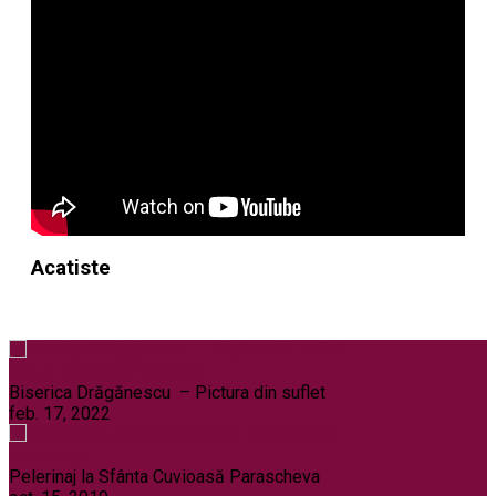
Acatiste
Noi și Biserica
Pelerinaje
Biserica Drăgănescu – Pictura din suflet
feb. 17, 2022
Pelerinaje
Pelerinaj la Sfânta Cuvioasă Parascheva