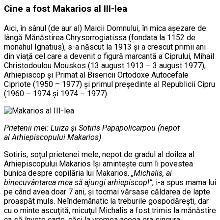
Cine a fost Makarios al III-lea
Aici, în sânul (de aur al) Maicii Domnului, în mica aşezare de
lângă Mănăstirea Chrysorrogiatissa (fondata la 1152 de
monahul Ignatius), s-a născut la 1913 şi a crescut primii ani
din viaţă cel care a devenit o figură marcantă a Ciprului, Mihail
Christodoulou Mouskos (13 august 1913 – 3 august 1977),
Arhiepiscop și Primat al Bisericii Ortodoxe Autocefale
Cipriote (1950 – 1977) și primul președinte al Republicii Cipru
(1960 – 1974 și 1974 – 1977).
Prietenii mei: Luiza şi Sotiris Papapolicarpou (nepot
al Arhiepiscopului Makarios)
Sotiris, soţul prietenei mele, nepot de gradul al doilea al
Arhiepiscopului Makarios îşi aminteşte cum îi povestea
bunica despre copilăria lui Makarios.
„Michalis, ai
binecuvântarea mea să ajungi arhiepiscop!”
, i-a spus mama lui
pe când avea doar 7 ani, şi tocmai vărsase căldarea de lapte
proaspăt muls. Neîndemânatic la treburile gospodăreşti, dar
cu o minte ascuţită, micuţul Michalis a fost trimis la mănăstire
ca să înveţe carte, căci la vremea aceea era singura