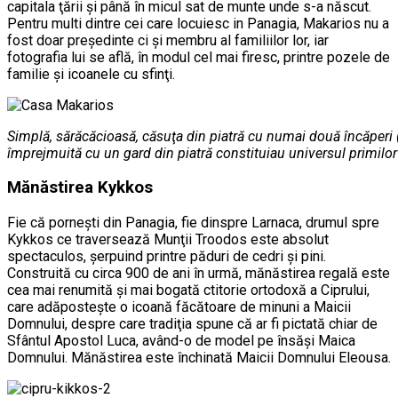
capitala ţării şi până în micul sat de munte unde s-a născut.
Pentru multi dintre cei care locuiesc in Panagia, Makarios nu a
fost doar preşedinte ci şi membru al familiilor lor, iar
fotografia lui se află, în modul cel mai firesc, printre pozele de
familie şi icoanele cu sfinţi.
Simplă, sărăcăcioasă, căsuţa din piatră cu numai două încăperi (
împrejmuită cu un gard din piatră constituiau universul primilor 
Mănăstirea Kykkos
Fie că porneşti din Panagia, fie dinspre Larnaca, drumul spre
Kykkos ce traversează Munţii Troodos este absolut
spectaculos, şerpuind printre păduri de cedri şi pini.
Construită cu circa 900 de ani în urmă, mănăstirea regală este
cea mai renumită şi mai bogată ctitorie ortodoxă a Ciprului,
care adăposteşte o icoană făcătoare de minuni a Maicii
Domnului, despre care tradiţia spune că ar fi pictată chiar de
Sfântul Apostol Luca, având-o de model pe însăşi Maica
Domnului. Mănăstirea este închinată Maicii Domnului Eleousa.