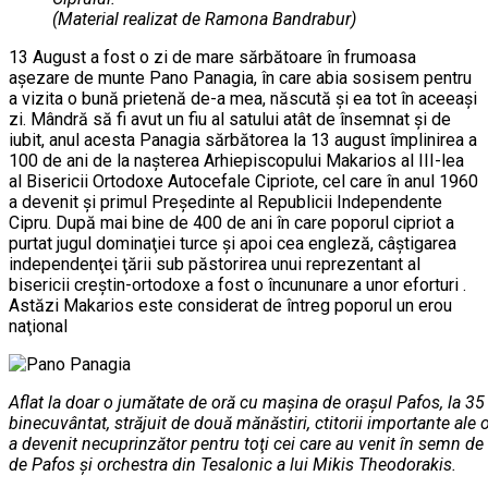
(Material realizat de Ramona Bandrabur)
13 August a fost o zi de mare sărbătoare în frumoasa
aşezare de munte Pano Panagia, în care abia sosisem pentru
a vizita o bună prietenă de-a mea, născută şi ea tot în aceeaşi
zi. Mândră să fi avut un fiu al satului atât de însemnat şi de
iubit, anul acesta Panagia sărbătorea la 13 august împlinirea a
100 de ani de la naşterea Arhiepiscopului Makarios al III-lea
al Bisericii Ortodoxe Autocefale Cipriote, cel care în anul 1960
a devenit şi primul Preşedinte al Republicii Independente
Cipru. După mai bine de 400 de ani în care poporul cipriot a
purtat jugul dominaţiei turce şi apoi cea engleză, câştigarea
independenţei ţării sub păstorirea unui reprezentant al
bisericii creştin-ortodoxe a fost o încununare a unor eforturi .
Astăzi Makarios este considerat de întreg poporul un erou
naţional
Aflat la doar o jumătate de oră cu maşina de oraşul Pafos, la 35 
binecuvântat, străjuit de două mănăstiri, ctitorii importante ale 
a devenit necuprinzător pentru toţi cei care au venit în semn d
de Pafos şi orchestra din Tesalonic a lui Mikis Theodorakis.