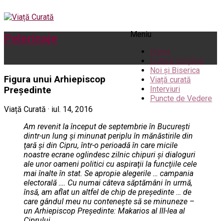
Meniu
Pelerinaje
Home
Cultură creștină
Noi și Biserica
Figura unui Arhiepiscop
Viață curată
Interviuri
Preşedinte
Puncte de Vedere
Viață Curată · iul. 14, 2016
Am revenit la început de septembrie în Bucureşti
dintr-un lung şi minunat periplu în mănăstirile din
ţară şi din Cipru, într-o perioadă în care micile
noastre ecrane oglindesc zilnic chipuri şi dialoguri
ale unor oameni politici cu aspiraţii la funcţiile cele
mai înalte în stat. Se apropie alegerile … campania
electorală …. Cu numai câteva săptămâni în urmă,
însă, am aflat un altfel de chip de preşedinte … de
care gândul meu nu conteneşte să se minuneze –
un Arhiepiscop Preşedinte: Makarios al III-lea al
Ciprului.