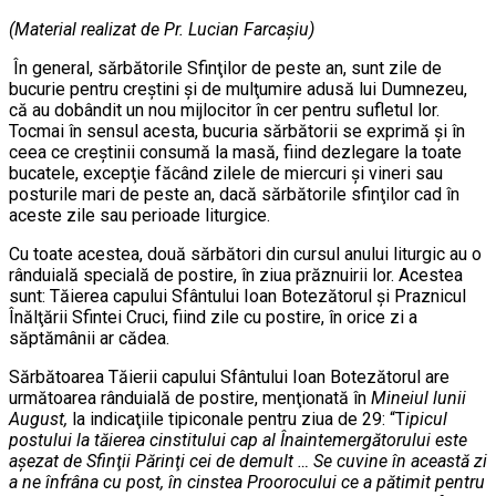
(Material realizat de Pr.
Lucian Farcaşiu)
În general, sărbătorile Sfinţilor de peste an, sunt zile de
bucurie pentru creştini şi de mulţumire adusă lui Dumnezeu,
că au dobândit un nou mijlocitor în cer pentru sufletul lor.
Tocmai în sensul acesta, bucuria sărbătorii se exprimă şi în
ceea ce creştinii consumă la masă, fiind dezlegare la toate
bucatele, excepţie făcând zilele de miercuri şi vineri sau
posturile mari de peste an, dacă sărbătorile sfinţilor cad în
aceste zile sau perioade liturgice.
Cu toate acestea, două sărbători din cursul anului liturgic au o
rânduială specială de postire, în ziua prăznuirii lor. Acestea
sunt: Tăierea capului Sfântului Ioan Botezătorul şi Praznicul
Înălţării Sfintei Cruci, fiind zile cu postire, în orice zi a
săptămânii ar cădea.
Sărbătoarea Tăierii capului Sfântului Ioan Botezătorul are
următoarea rânduială de postire, menţionată în
Mineiul lunii
August,
la indicaţiile tipiconale pentru ziua de 29: “T
ipicul
postului la tăierea cinstitului cap al Înaintemergătorului este
aşezat de Sfinţii Părinţi cei de demult … Se cuvine în această zi
a ne înfrâna cu post, în cinstea Proorocului ce a pătimit pentru