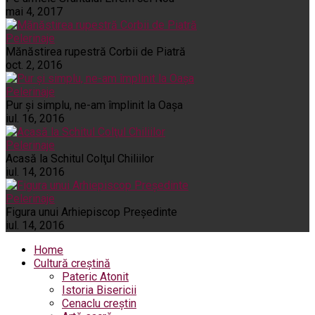
mai 4, 2017
Pelerinaje
Mănăstirea rupestră Corbii de Piatră
oct. 2, 2016
Pelerinaje
Pur şi simplu, ne-am împlinit la Oaşa
iul. 16, 2016
Pelerinaje
Acasă la Schitul Colţul Chiliilor
iul. 14, 2016
Pelerinaje
Figura unui Arhiepiscop Preşedinte
iul. 14, 2016
Home
Cultură creștină
Pateric Atonit
Istoria Bisericii
Cenaclu creștin