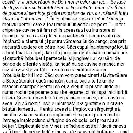
adevăr şi a propovăduit pe Domnul şi celor din iad … Se face
dezlegare numai la untdelemn şi la celelalte roduri din feluri
de poame şi seminţe şi câte un pahar de vin, cu măsură, întru
slava lui Dumnezeu …”
. În continuare, se explică în
Minei
şi
motivul pentru care a fost rânduit un astfel de post: “… în tot
chipul se cuvine să fim noi în această zi cu întristare şi
mâhnire, şi nu a avea plăcerea pântecelui, pentru viaţa cea
înfrânată a sfântului şi pentru vărsarea lui de sânge, cea prin
necurată ucidere de către Irod. Căci capul Înaintemergătorului
a fost tăiat la ospăţ datorită jocurilor desfrânatei dansatoare
şi datorită îmbuibării pântecelui şi junghierii şi vărsării de
sânge de diferite vietăţi; iar nouă nu se cuvine a mânca nici
una din aceste vietăţi … ca să nu ne arătăm a urma
îmbuibărilor lui Irod. Căci cum vom putea cinsti slăvita tăiere
a Botezătorului, dacă mâncăm carne, sau alte feluri de
mâncări scumpe? Pentru că el, a vieţuit în pustie unde nu
numai roduri de poame sau alte legume, ci nici apă, nici iarbă
nu era. Şi este dovedit că nici pâine nu mânca, nici masă nu
avea. Vin să bem? Însă el niciodată n-a gustat vin, nici alte
băuturi lumeşti … Pentru aceasta, fraţilor, cu sârguinţă să
cinstim ziua aceasta, cu rugăciuni şi cu post petrecând în
întreaga înţelepciune şi fugind de obiceiul cel prea rău al
beţiei”. Explicaţiile din Minei, se încheie astfel: “dacă cineva
va fi ţinut de necredinţă şi nu va păzi această hotărâre …, unul