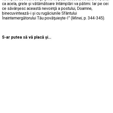
ca acela, grele şi vătămătoare întâmplări va pătimi. Iar pe cei
ce săvârşesc această nevoinţă a postului, Doamne,
binecuvintează-i şi cu rugăciunile Sfântului
Înaintemergătorului Tău povăţuieşte-I” (
Minei,
p. 344-345).
S-ar putea să vă placă și...