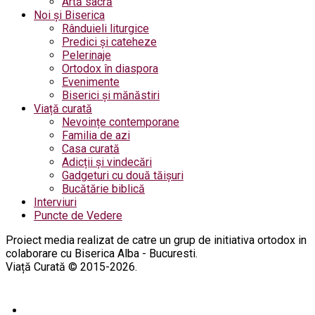
Artă sacră
Noi și Biserica
Rânduieli liturgice
Predici și cateheze
Pelerinaje
Ortodox în diaspora
Evenimente
Biserici și mănăstiri
Viață curată
Nevoințe contemporane
Familia de azi
Casa curată
Adicții și vindecări
Gadgeturi cu două tăișuri
Bucătărie biblică
Interviuri
Puncte de Vedere
Proiect media realizat de catre un grup de initiativa ortodox in
colaborare cu Biserica Alba - Bucuresti.
Viață Curată © 2015-2026.