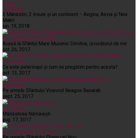
Pelerinaje
3 Mânăstiri, 2 insule și un continent – Aegina, Aevia și Nea
Makri
iun. 19, 2018
Noi și Biserica
Pelerinaje
Acasă la Sfântul Mare Mucenic Dimitrie, izvorâtorul de mir
oct. 26, 2017
Pelerinaje
Ce este pelerinajul şi cum ne pregătim pentru acesta?
oct. 13, 2017
Pelerinaje
Pe urmele Sfântului Voievod Neagoe Basarab
sept. 25, 2017
Pelerinaje
Mănăstirea Nămăiești
aug. 17, 2017
Noi și Biserica
Pelerinaje
Pe urmele Sfântului Efrem cel Nou