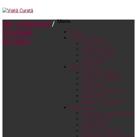
Meniu
Noi și Biserica
/
Rânduieli
Home
Cultură creștină
liturgice
Pateric Atonit
Istoria Bisericii
Cenaclu creștin
Artă sacră
Noi și Biserica
Rânduieli liturgice
Predici și cateheze
Pelerinaje
Ortodox în diaspora
Evenimente
Biserici și mănăstiri
Viață curată
Nevoințe contemporane
Familia de azi
Casa curată
Adicții și vindecări
Gadgeturi cu două tăișuri