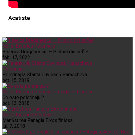
Acatiste
Noi și Biserica
Pelerinaje
Biserica Drăgănescu – Pictura din suflet
feb. 17, 2022
Pelerinaje
Pelerinaj la Sfânta Cuvioasă Parascheva
oct. 15, 2019
Noi și Biserica
Pelerinaje
Rânduieli liturgice
Ce este pelerinajul?
oct. 12, 2018
Noi și Biserica
Pelerinaje
Mânăstirea Panagia Eikosifinissa
iul. 7, 2018