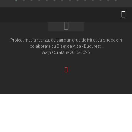
Home
Cultură creștină
Proiect media realizat de catre un grup de initiativa ortodox in
colaborare cu Biserica Alba - Bucuresti.
Pateric Atonit
Viață Curată © 2015-2026.
Istoria Bisericii
Cenaclu creștin
Artă sacră
Noi și Biserica
Rânduieli liturgice
Predici și cateheze
Pelerinaje
Ortodox în diaspora