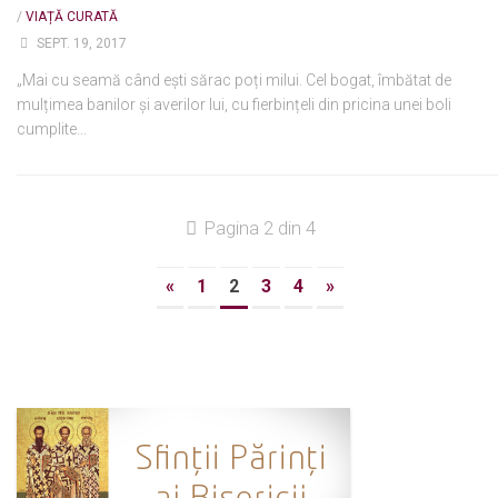
/
VIAȚĂ CURATĂ
SEPT. 19, 2017
„Mai cu seamă când ești sărac poți milui. Cel bogat, îmbătat de
mulțimea banilor și averilor lui, cu fierbințeli din pricina unei boli
cumplite...
Pagina 2 din 4
«
1
2
3
4
»