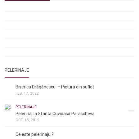
Rugăciunile Sfintei Treimi
Rugăciunea Sfântului Efrem Sirul
Rugăciune pentru luminarea minții copiilor
Rugăciuni de lăsare în voia Domnului
Rugăciuni de mulțumire
Rugăciuni către Sfânta Cuvioasă Parascheva
PELERINAJE
NOI ȘI BISERICA
/
PELERINAJE
Biserica Drăgănescu – Pictura din suflet
FEB. 17, 2022
PELERINAJE
Pelerinaj la Sfânta Cuvioasă Parascheva
OCT. 15, 2019
NOI ȘI BISERICA
/
PELERINAJE
/
RÂNDUIELI LITURGICE
Ce este pelerinajul?