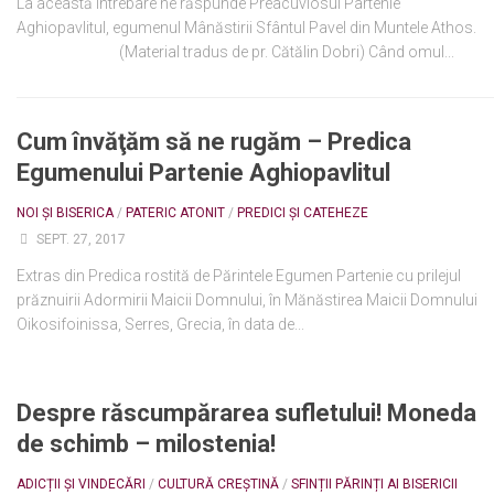
La această întrebare ne răspunde Preacuviosul Partenie
Aghiopavlitul, egumenul Mânăstirii Sfântul Pavel din Muntele Athos.
(Material tradus de pr. Cătălin Dobri) Când omul...
Cum învăţăm să ne rugăm – Predica
Egumenului Partenie Aghiopavlitul
NOI ȘI BISERICA
/
PATERIC ATONIT
/
PREDICI ȘI CATEHEZE
SEPT. 27, 2017
Extras din Predica rostită de Părintele Egumen Partenie cu prilejul
prăznuirii Adormirii Maicii Domnului, în Mănăstirea Maicii Domnului
Oikosifoinissa, Serres, Grecia, în data de...
Despre răscumpărarea sufletului! Moneda
de schimb – milostenia!
ADICȚII ȘI VINDECĂRI
/
CULTURĂ CREȘTINĂ
/
SFINȚII PĂRINȚI AI BISERICII