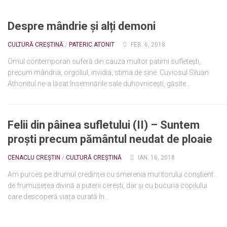
Despre mândrie și alți demoni
CULTURĂ CREȘTINĂ
/
PATERIC ATONIT
FEB. 6, 2018
Omul contemporan suferă din cauza multor patimi sufletești,
precum mândria, orgoliul, invidia, stima de sine. Cuviosul Siluan
Athonitul ne-a lăsat însemnările sale duhovnicești, găsite...
Felii din pâinea sufletului (II) – Suntem
proști precum pământul neudat de ploaie
CENACLU CREȘTIN
/
CULTURĂ CREȘTINĂ
IAN. 16, 2018
Am purces pe drumul credinței cu smerenia muritorului conștient…
de frumusețea divină a puterii cerești, dar și cu bucuria copilului
care descoperă viața curată în...