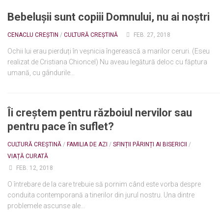
Bebelușii sunt copiii Domnului, nu ai noștri
Ortodox în diaspora
Evenimente
CENACLU CREȘTIN
/
CULTURĂ CREȘTINĂ
FEB. 27, 2018
Biserici și mănăstiri
Ochii lui erau pierduți în veșnicia îngerească a marilor ceruri. (Eseu
realizat de Cristiana Chioncel) Nu aveau legătură deloc cu făptura
Viață curată
umană, cu gândurile...
Nevoințe contemporane
Familia de azi
Îi creștem pentru războiul nervilor sau
Casa curată
pentru pace în suflet?
Adicții și vindecări
CULTURĂ CREȘTINĂ
/
FAMILIA DE AZI
/
SFINȚII PĂRINȚI AI BISERICII
/
Gadgeturi cu două tăișuri
VIAȚĂ CURATĂ
Bucătărie biblică
FEB. 12, 2018
Interviuri
O întrebare de la care trebuie să pornim când este vorba despre
conduita contemporană a tinerilor din jurul nostru. Una dintre
Puncte de Vedere
problemele ascunse ale...