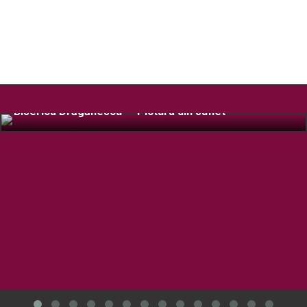
Biserica Drăgănescu – Pictura din suflet