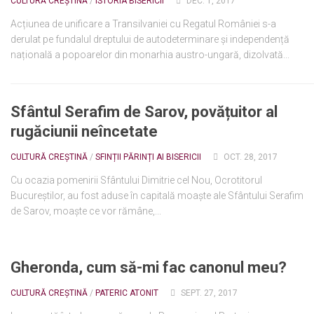
CULTURĂ CREȘTINĂ
/
ISTORIA BISERICII
DEC. 1, 2017
Acțiunea de unificare a Transilvaniei cu Regatul României s-a
derulat pe fundalul dreptului de autodeterminare și independență
națională a popoarelor din monarhia austro-ungară, dizolvată...
Sfântul Serafim de Sarov, povățuitor al
rugăciunii neîncetate
CULTURĂ CREȘTINĂ
/
SFINȚII PĂRINȚI AI BISERICII
OCT. 28, 2017
Cu ocazia pomenirii Sfântului Dimitrie cel Nou, Ocrotitorul
Bucureștilor, au fost aduse în capitală moaște ale Sfântului Serafim
de Sarov, moaște ce vor rămâne,...
Gheronda, cum să-mi fac canonul meu?
CULTURĂ CREȘTINĂ
/
PATERIC ATONIT
SEPT. 27, 2017