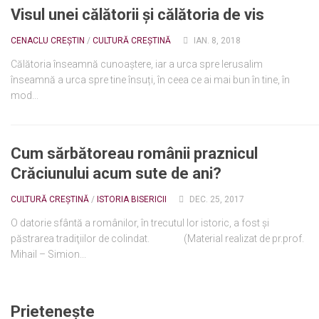
Visul unei călătorii și călătoria de vis
CENACLU CREȘTIN
/
CULTURĂ CREȘTINĂ
IAN. 8, 2018
Călătoria înseamnă cunoaștere, iar a urca spre Ierusalim
înseamnă a urca spre tine însuți, în ceea ce ai mai bun în tine, în
mod...
Cum sărbătoreau românii praznicul
Crăciunului acum sute de ani?
CULTURĂ CREȘTINĂ
/
ISTORIA BISERICII
DEC. 25, 2017
O datorie sfântă a românilor, în trecutul lor istoric, a fost şi
păstrarea tradiţiilor de colindat. (Material realizat de pr.prof.
Mihail – Simion...
Prieteneşte