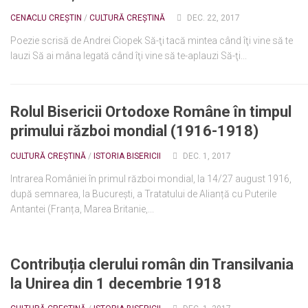
CENACLU CREȘTIN
/
CULTURĂ CREȘTINĂ
DEC. 22, 2017
Poezie scrisă de Andrei Ciopek Să-ţi tacă mintea când îţi vine să te
lauzi Să ai mâna legată când îţi vine să te-aplauzi Să-ţi...
Rolul Bisericii Ortodoxe Române în timpul
primului război mondial (1916-1918)
CULTURĂ CREȘTINĂ
/
ISTORIA BISERICII
DEC. 1, 2017
Intrarea României în primul război mondial, la 14/27 august 1916,
după semnarea, la București, a Tratatului de Alianță cu Puterile
Antantei (Franța, Marea Britanie,...
Contribuția clerului român din Transilvania
la Unirea din 1 decembrie 1918