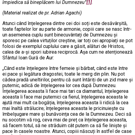
împiedica să bineplăcem lui Dumnezeu”
[1]
.
(Material realizat de pr. Adrian Agachi)
Atunci când înțelegerea dintre cei doi soți este desăvârșită,
toate faptelor lor au parte de armonie, copiii care se nasc într-
un asemenea cuplu sunt binecuvântați de Dumnezeu și
sporesc pe calea virtuților creștine, iar toți cei apropiați se pot
folosi de exemplul cuplului care a găsit, alături de Hristos,
calea de a-și spori iubirea reciprocă. Așa cum ne atenționează
Sfântul Ioan Gură de Aur:
„Când este înțelegere între femeie și bărbat, când este între
ei pace și legătura dragostei, toate le merg din plin. Nu pot
cădea pradă uneltirilor, pentru că sunt întăriți de un zid mare și
puternic, adică de înțelegerea lor cea după Dumnezeu.
Înțelegerea aceasta îi face mai tari ca diamantul, înțelegerea
aceasta îi face mai puternici ca fierul, înțelegerea aceasta le
ajută mai mult ca bogăția, înțelegerea aceasta îi ridică la cea
mai înaltă strălucire; înțelegerea aceasta le pricinuiește cu
îmbelșugare mare și bunăvoința cea de la Dumnezeu. Deci să
nu socotim vă rog, ceva mai de preț ca înțelegerea aceasta,
să facem totul, să ne străduim cât putem ca să fie liniște și
pace în casele noastre. Atunci, copiii născuți în astfel de case