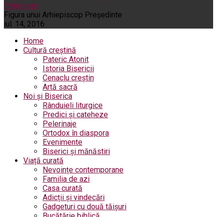
Pelerinaje
Figura unui Arhiepiscop Preşedinte
iul. 14, 2016
Home
Cultură creștină
Pateric Atonit
Istoria Bisericii
Cenaclu creștin
Artă sacră
Noi și Biserica
Rânduieli liturgice
Predici și cateheze
Pelerinaje
Ortodox în diaspora
Evenimente
Biserici și mănăstiri
Viață curată
Nevoințe contemporane
Familia de azi
Casa curată
Adicții și vindecări
Gadgeturi cu două tăișuri
Bucătărie biblică