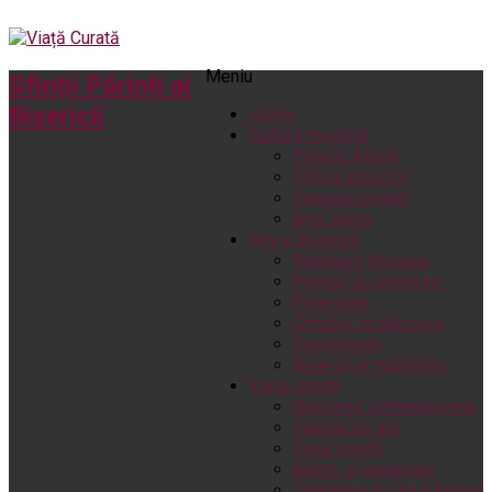
Meniu
Sfinții Părinți ai
Bisericii
Home
Cultură creștină
Pateric Atonit
Istoria Bisericii
Cenaclu creștin
Artă sacră
Noi și Biserica
Rânduieli liturgice
Predici și cateheze
Pelerinaje
Ortodox în diaspora
Evenimente
Biserici și mănăstiri
Viață curată
Nevoințe contemporane
Familia de azi
Casa curată
Adicții și vindecări
Gadgeturi cu două tăișuri