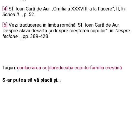
[4]
Sf. Ioan Gură de Aur, „Omilia a XXXVIII-a la Facere”, II, în:
Scrieri II…
, p. 52.
[5]
Vezi traducerea în limba română: Sf. Ioan Gură de Aur,
Despre slava deșartă și despre creșterea copiilor”, în:
Despre
feciorie…
, pp. 389-428.
Taguri:
conlucrarea soților
educația copiilor
familia creștină
S-ar putea să vă placă și...