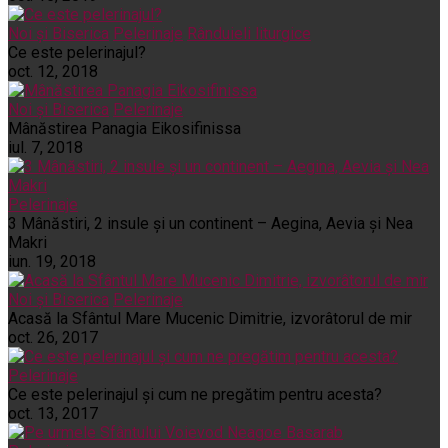
Noi și Biserica
Pelerinaje
Rânduieli liturgice
Ce este pelerinajul?
oct. 12, 2018
Noi și Biserica
Pelerinaje
Mânăstirea Panagia Eikosifinissa
iul. 7, 2018
Pelerinaje
3 Mânăstiri, 2 insule și un continent – Aegina, Aevia și Nea
Makri
iun. 19, 2018
Noi și Biserica
Pelerinaje
Acasă la Sfântul Mare Mucenic Dimitrie, izvorâtorul de mir
oct. 26, 2017
Pelerinaje
Ce este pelerinajul şi cum ne pregătim pentru acesta?
oct. 13, 2017