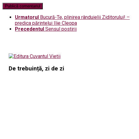
Urmatorul
Bucură-Te, plinirea rân­duielii Ziditorului! –
predica părintelui Ilie Cleopa
Precedentul
Sensul postirii
De trebuință, zi de zi