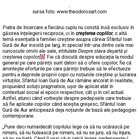
sursa foto: www.theodorosart.com
Piatra de încercare a fiecărui cuplu nu constă însă exclusiv în
găsirea înțelegerii reciproce, ci în
creșterea
copiilor
, o altă
temă esențială a familiei creștine asupra căreia Sfântul Ioan
Gură de Aur insistă pe larg, în special într-una dintre cele mai
cunoscute omilii ale sale, intitulate
Despre slava deșartă și
creșterea
copiilor
[5]
. Fie că discută despre educația la modul
general pe care părinții sunt datori să o ofere copiilor, fie că
amintește eforturile pe care părinții trebuie să le efectueze
pentru a deprinde propriii copii cu noțiunile creștine și lucrarea
virtuților, Sfântul Ioan Gură de Aur rămâne ancorat în realitate,
propunând soluții pragmatice, ușor de aplicat atât în
contextual social al epocii respective, cât și în cel actual.
Astfel, atunci când vorbește despre pedepsele care trebuie
să fie aplicate copiilor când aceștia greșesc, Sfântul Ioan
Gură de Aur anticipează deja noțiunile de bază ale pedagogiei
contemporane:
„Pune deci numaidecât copilului lege ca să nu ocărască pe
nimeni, să nu hulească pe nimeni, să nu se jure, să nu înjure,
să nu se bată. Când îl vezi că-ți calcă legea, pedepsește-l,