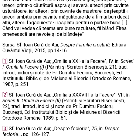
uneori printr-o căutătură aspră și severă, alteori prin cuvinte
usturătoare, iar alteori, prin cuvinte de mustrare; deșteaptă-i
uneori ambiția prin cuvinte măgulitoare de a fi mai bun decât
alții, alteori făgăduiește-i răsplată pentru o purtare bună […].
Când vei vedea că teama are bune rezultate, fii blând. Firea
omenească are nevoie și de blândețe”
Sursa: Sf. Ioan Gură de Aur,
Despre Familia creștină,
Editura
Cuvântul Vieții, 2015, pp.14-16
[1]
Sf. Ioan Gură de Aur, „Omilia a XXI-a la Facere”, IV, în:
Scrieri
I. Omilii la Facere (I)
(Părinți și Scriitori Bisericești, 21), trad.,
introd., indici și note de Pr. Dumitru Fecioru, București, Ed.
Institutului Biblic și de Misiune al Bisericii Ortodoxe Române,
1987, p. 251.
[2]
Sf. Ioan Gură de Aur, „Omilia a XXXVIII-a la Facere”, VII, în:
Scrieri II. Omilii la Facere (II)
(Părinți și Scriitori Bisericești,
22), trad., introd., indici și note de Pr. Dumitru Fecioru,
București, Ed. Institutului Biblic și de Misiune al Bisericii
Ortodoxe Române, 1989, p. 61.
[3]
Sf. Ioan Gură de Aur, „Despre feciorie”, 75, în:
Despre
feciorie…
, pp. 126-127.