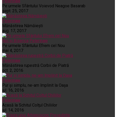
Pelerinaje
Pe urmele Sfântului Voievod Neagoe Basarab
sept. 25, 2017
Pelerinaje
Mănăstirea Nămăiești
aug. 17, 2017
Noi și Biserica
Pelerinaje
Pe urmele Sfântului Efrem cel Nou
mai 4, 2017
Pelerinaje
Mănăstirea rupestră Corbii de Piatră
oct. 2, 2016
Pelerinaje
Pur şi simplu, ne-am împlinit la Oaşa
iul. 16, 2016
Pelerinaje
Acasă la Schitul Colţul Chiliilor
iul. 14, 2016