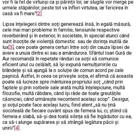
vor fi la fel de virtuoși ca și părinții lor, iar slugile vor merge pe
urmele stăpânilor; peste tot va înflori virtutea, iar fericirea în
casă va fi mare”
[2]
.
Lipsa înțelegerii dintre soți generează însă, în egală măsură,
cele mai mari probleme în familie, tensiunile respective
reverberând și în exterior, în societate, în special atunci când
sunt însoțite de violență domestic sau de dorința inutilă de
lux
[3]
, care poate genera certuri între soți din cauza lipsei de
avere a unuia dintre ei sau a amândurora. Sfântul Ioan Gură de
Aur recomandă în repetate rânduri ca soții să comunice
eficient unul cu celălalt, să își expună nemulțumirile cu
blândețe și să ajungă la o soluție de comun acord pe cale
pașnică. Astfel, în ceea ce privește soția, el afirmă că aceasta
poate să lucreze spre mântuirea propriului soț: „când prin
faptele și prin vorbele sale arată multă înțelepciune, multă
filozofie, multă răbdare, când își râde de toate greutățile
căsniciei, când urmărește necontenit același scop”. Desigur,
și soțul poate face același lucru, fiind atent „să nu țină
socoteală de fiecare cuvânt spus de femeia lui, ci, știind că
femeia e slabă, să-și dea toată silința să fie îngăduitor cu ea,
ca să-i alunge supărarea și să strângă legătura păcii și
unirii”
[4]
.