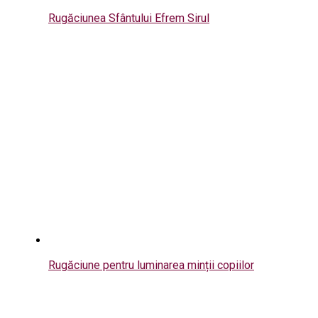
Rugăciunea Sfântului Efrem Sirul
Rugăciune pentru luminarea minții copiilor