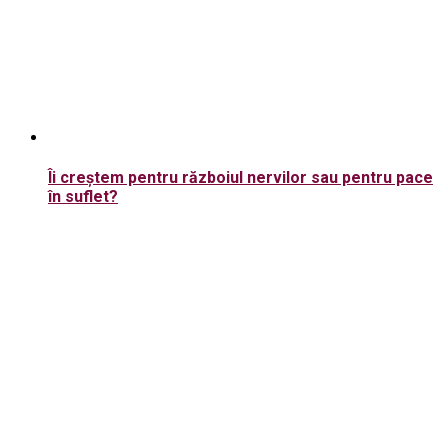
Îi creștem pentru războiul nervilor sau pentru pace
în suflet?