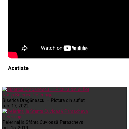
Acatiste
Noi și Biserica
Pelerinaje
Biserica Drăgănescu – Pictura din suflet
feb. 17, 2022
Pelerinaje
Pelerinaj la Sfânta Cuvioasă Parascheva
oct. 15, 2019