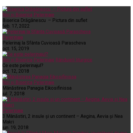
Noi și Biserica
Pelerinaje
Biserica Drăgănescu – Pictura din suflet
feb. 17, 2022
Pelerinaje
Pelerinaj la Sfânta Cuvioasă Parascheva
oct. 15, 2019
Noi și Biserica
Pelerinaje
Rânduieli liturgice
Ce este pelerinajul?
oct. 12, 2018
Noi și Biserica
Pelerinaje
Mânăstirea Panagia Eikosifinissa
iul. 7, 2018
Pelerinaje
3 Mânăstiri, 2 insule și un continent – Aegina, Aevia și Nea
Makri
iun. 19, 2018