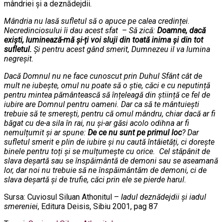
mândriei și a deznădejdii.
Mândria nu lasă sufletul să o apuce pe calea credinței.
Necredinciosului îi dau acest sfat – Să zică:
Doamne, dacă
exiști, luminează-mă și-ți voi sluji din toată inima și din tot
sufletul.
Și pentru acest gând smerit, Dumnezeu il va lumina
negreșit.
Dacă Domnul nu ne face cunoscut prin Duhul Sfânt cât de
mult ne iubește, omul nu poate să o știe, căci e cu neputință
pentru mintea pământească să înțeleagă din știință ce fel de
iubire are Domnul pentru oameni. Dar ca să te mântuiești
trebuie să te smerești, pentru că omul mândru, chiar dacă ar fi
băgat cu de-a sila în rai, nu și-ar găsi acolo odihna ar fi
nemulțumit și ar spune:
De ce nu sunt pe primul loc
? Dar
sufletul smerit e plin de iubire și nu caută întâietăți, ci dorește
binele pentru toți și se mulțumește cu orice.
Cel stăpânit de
slava deșartă sau se înspăimântă de demoni sau se aseamană
lor, dar noi nu trebuie să ne înspăimântăm de demoni, ci de
slava deșartă și de trufie, căci prin ele se pierde harul.
Sursa: Cuviosul Siluan Athonitul –
Iadul deznădejdii și iadul
smereniei
, Editura Deisis, Sibiu 2001, pag 87