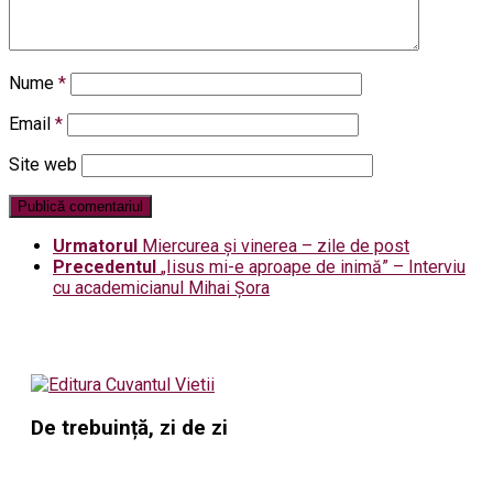
Nume
*
Email
*
Site web
Urmatorul
Miercurea şi vinerea – zile de post
Precedentul
„Iisus mi-e aproape de inimă” – Interviu
cu academicianul Mihai Șora
De trebuință, zi de zi