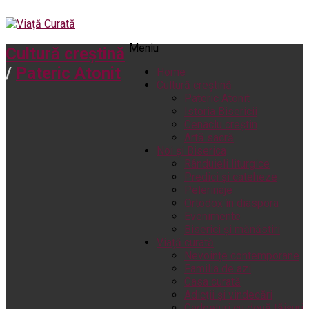
Meniu
Cultură creștină
/
Pateric Atonit
Home
Cultură creștină
Pateric Atonit
Istoria Bisericii
Cenaclu creștin
Artă sacră
Noi și Biserica
Rânduieli liturgice
Predici și cateheze
Pelerinaje
Ortodox în diaspora
Evenimente
Biserici și mănăstiri
Viață curată
Nevoințe contemporane
Familia de azi
Casa curată
Adicții și vindecări
Gadgeturi cu două tăișuri