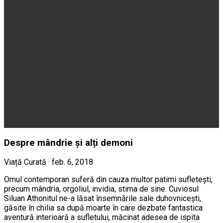
Despre mândrie și alți demoni
Viață Curată · feb. 6, 2018
Omul contemporan suferă din cauza multor patimi sufletești,
precum mândria, orgoliul, invidia, stima de sine. Cuviosul
Siluan Athonitul ne-a lăsat însemnările sale duhovnicești,
găsite în chilia sa după moarte în care dezbate fantastica
aventură interioară a sufletului, măcinat adesea de ispita