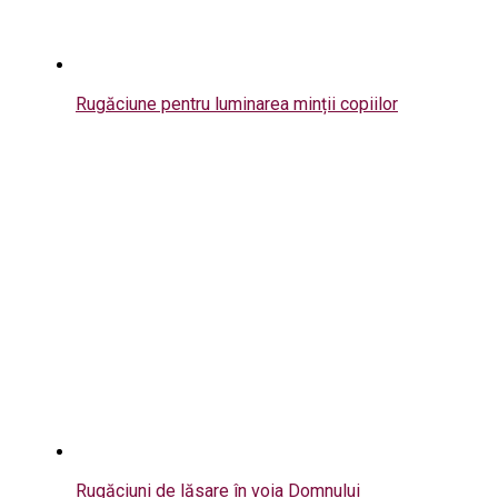
Rugăciune pentru luminarea minții copiilor
Rugăciuni de lăsare în voia Domnului