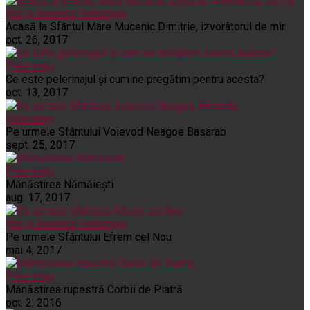
Noi și Biserica
Pelerinaje
Acasă la Sfântul Mare Mucenic Dimitrie, izvorâtorul de mir
oct. 26, 2017
Pelerinaje
Ce este pelerinajul şi cum ne pregătim pentru acesta?
oct. 13, 2017
Pelerinaje
Pe urmele Sfântului Voievod Neagoe Basarab
sept. 25, 2017
Pelerinaje
Mănăstirea Nămăiești
aug. 17, 2017
Noi și Biserica
Pelerinaje
Pe urmele Sfântului Efrem cel Nou
mai 4, 2017
Pelerinaje
Mănăstirea rupestră Corbii de Piatră
oct. 2, 2016