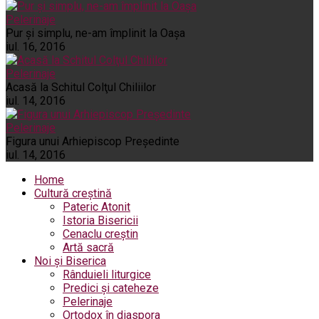
Pelerinaje
Pur şi simplu, ne-am împlinit la Oaşa
iul. 16, 2016
Pelerinaje
Acasă la Schitul Colţul Chiliilor
iul. 14, 2016
Pelerinaje
Figura unui Arhiepiscop Preşedinte
iul. 14, 2016
Home
Cultură creștină
Pateric Atonit
Istoria Bisericii
Cenaclu creștin
Artă sacră
Noi și Biserica
Rânduieli liturgice
Predici și cateheze
Pelerinaje
Ortodox în diaspora