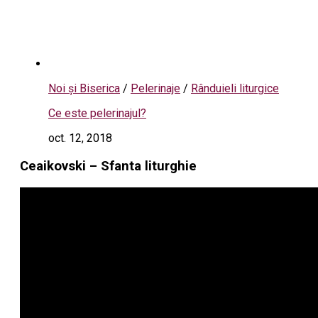
Noi și Biserica
/
Pelerinaje
/
Rânduieli liturgice
Ce este pelerinajul?
oct. 12, 2018
Ceaikovski – Sfanta liturghie