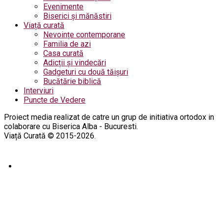
Evenimente
Biserici și mănăstiri
Viață curată
Nevoințe contemporane
Familia de azi
Casa curată
Adicții și vindecări
Gadgeturi cu două tăișuri
Bucătărie biblică
Interviuri
Puncte de Vedere
Proiect media realizat de catre un grup de initiativa ortodox in
colaborare cu Biserica Alba - Bucuresti.
Viață Curată © 2015-2026.