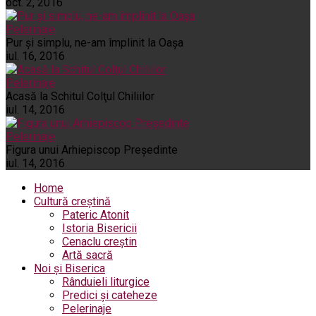
oct. 2, 2016
Pelerinaje
Pur şi simplu, ne-am împlinit la Oaşa
iul. 16, 2016
Pelerinaje
Acasă la Schitul Colţul Chiliilor
iul. 14, 2016
Pelerinaje
Figura unui Arhiepiscop Preşedinte
iul. 14, 2016
Home
Cultură creștină
Pateric Atonit
Istoria Bisericii
Cenaclu creștin
Artă sacră
Noi și Biserica
Rânduieli liturgice
Predici și cateheze
Pelerinaje