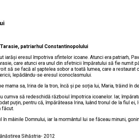
ui
t Tarasie, patriarhul Constantinopolului
 iarăși eresul împotriva sfintelor icoane. Atunci era patriarh, Pav
rasie, care atunci era unul din sfetnicii împăratului să fie numit p
voit să se facă al șaptelea sobor a toată lumea, care a restaurat c
sericii, lepădându-se eresul iconoclasmului.
 mama sa, Irina de la tron, încă și pe soția lui, Maria, trăind în 
a nu cumva să redeschidă războiul împotrica icoanelor. Iar, împăra
dat puțin, pentru că, împărăteasa Irina, luând tronul de la fiul ei, l
 făcut.
l în mâinile Domnului, iar la mormântul lui se făceau minuni, goni
 Mănăstirea Sihăstria- 2012