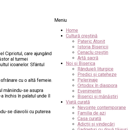
Meniu
Home
Cultură creștină
Pateric Atonit
Istoria Bisericii
Cenaclu creștin
el Cipriotul, care ajungând
Artă sacră
ăstor al turmei
Noi și Biserica
ultul icoanelor. Sfântul
Rânduieli liturgice
Predici și cateheze
Pelerinaje
desfrânare cu o altă femeie.
Ortodox în diaspora
tul mâniindu-se asupra
Evenimente
-a închis în palatul unde îl
Biserici și mănăstiri
Viață curată
Nevoințe contemporane
ndu-se diavolii cu puterea
Familia de azi
Casa curată
Adicții și vindecări
Gadgeturi cu două tăișuri