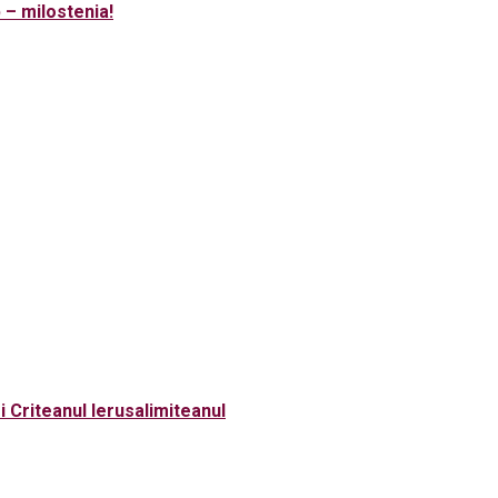
– milostenia!
i Criteanul Ierusalimiteanul