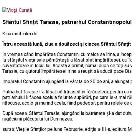
Sfântul Sfințit Tarasie, patriarhul Constantinopolul
Sinaxarul zilei de
Întru această lună, ziua a douăzeci și cincea Sfântul Sfinți
În vremea când împărătea Constantin, cu maica sa Irina, a început
la sfârșitul vieții sale pământești a lăsat sfat împărătesei, ca Ta
cuvântătoare în locul lui. Acesta a primit, numai după ce toți au 
Tarasie, cu ajutorul împărătesei Irina a reușit să aducă pace Bi
Împăratul Constantin ajungând la vârsta de 20 de ani, a alungat pe
Patriarhul Tarasie l-a lăsat să trăiască în fărădelegi, pentru c
patriarhului îi făcea aceluia felurite supărări, pe care le-a mai răb
născuse, acolo și murind acela, fiind pedepsit pentru relele ce a
După aceea, Sfântul Tarasie, ajungând la bătrânețe și-a dat duhu
rugăciunii plăcutului lui Dumnezeu.
sursa: Viețile Sfinților pe luna Februarie, ediția a-III-a, editura