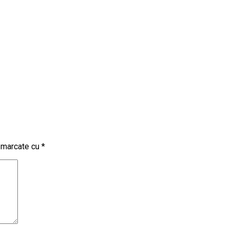
t marcate cu
*