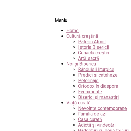
Meniu
Home
Cultură creștină
Pateric Atonit
Istoria Bisericii
Cenaclu creștin
Artă sacră
Noi și Biserica
Rânduieli liturgice
Predici și cateheze
Pelerinaje
Ortodox în diaspora
Evenimente
Biserici și mănăstiri
Viață curată
Nevoințe contemporane
Familia de azi
Casa curată
Adicții și vindecări
Gadgeturi cu două tăișuri