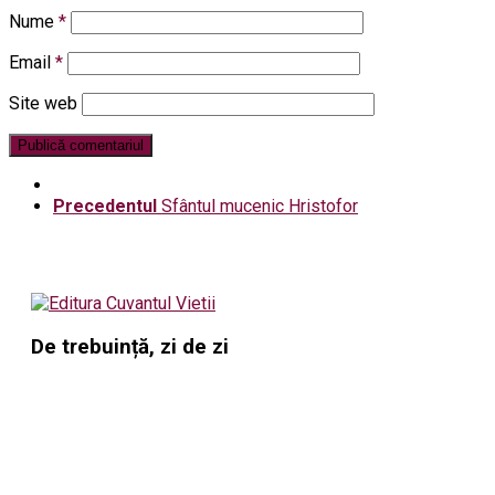
Nume
*
Email
*
Site web
Precedentul
Sfântul mucenic Hristofor
De trebuință, zi de zi