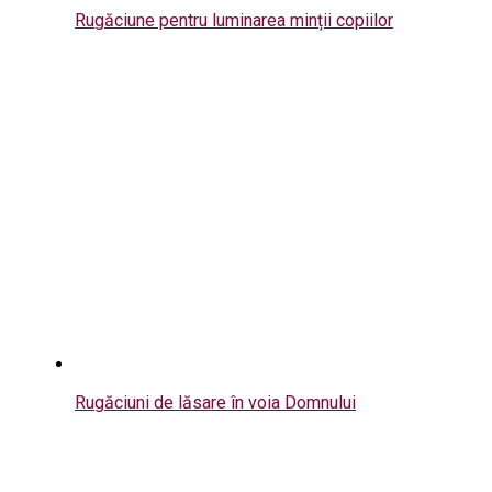
Rugăciune pentru luminarea minții copiilor
Rugăciuni de lăsare în voia Domnului