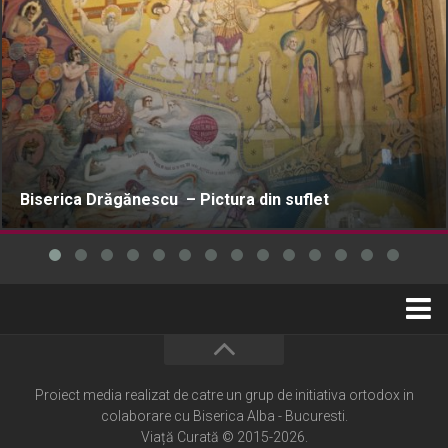
Biserica Drăgănescu – Pictura din suflet
Home
Cultură creștină
Proiect media realizat de catre un grup de initiativa ortodox in
colaborare cu Biserica Alba - Bucuresti.
Pateric Atonit
Viață Curată © 2015-2026.