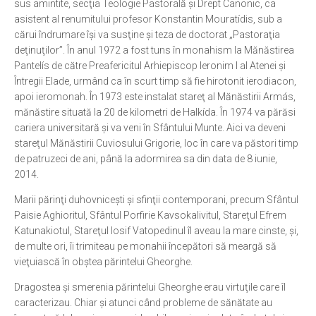
sus amintite, secţia Teologie Pastorală şi Drept Canonic, ca
asistent al renumitului profesor Konstantin Mouratídis, sub a
cărui îndrumare îşi va susţine şi teza de doctorat „Pastoraţia
deţinuţilor”. În anul 1972 a fost tuns în monahism la Mănăstirea
Pantelís de către Preafericitul Arhiepiscop Ieronim I al Atenei şi
Întregii Elade, urmând ca în scurt timp să fie hirotonit ierodiacon,
apoi ieromonah. În 1973 este instalat stareţ al Mănăstirii Armás,
mănăstire situată la 20 de kilometri de Halkída. În 1974 va părăsi
cariera universitară şi va veni în Sfântului Munte. Aici va deveni
stareţul Mănăstirii Cuviosului Grigorie, loc în care va păstori timp
de patruzeci de ani, până la adormirea sa din data de 8 iunie,
2014.
Marii părinţi duhovniceşti şi sfinţii contemporani, precum Sfântul
Paisie Aghioritul, Sfântul Porfirie Kavsokalivitul, Stareţul Efrem
Katunakiotul, Stareţul Iosif Vatopedinul îl aveau la mare cinste, şi,
de multe ori, îi trimiteau pe monahii începători să meargă să
vieţuiască în obştea părintelui Gheorghe.
Dragostea şi smerenia părintelui Gheorghe erau virtuţile care îl
caracterizau. Chiar şi atunci când probleme de sănătate au