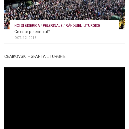
NOI ȘI BISERICA
/
PELERINAJE
/
RÂNDUIELI LITURGICE
Ce este pelerinajul?
OCT. 12, 2018
CEAIKOVSKI – SFANTA LITURGHIE