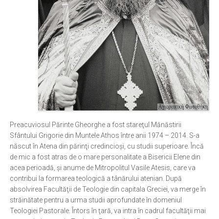
Preacuviosul Părinte Gheorghe a fost stareţul Mănăstirii
Sfântului Grigorie din Muntele Athos între anii 1974 – 2014. S-a
născut în Atena din părinţi credincioşi, cu studii superioare. Încă
de mic a fost atras de o mare personalitate a Bisericii Elene din
acea perioadă, şi anume de Mitropolitul Vasile Atesis, care va
contribui la formarea teologică a tânărului atenian. După
absolvirea Facultăţii de Teologie din capitala Greciei, va merge în
străinătate pentru a urma studii aprofundate în domeniul
Teologiei Pastorale. Întors în ţară, va intra în cadrul facultăţii mai