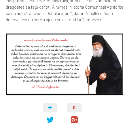
început să-l deranjeze considerabil, nu şi-a pierdut zâmbetul şi
dragostea sa faţă de toţi. A rămas în istoria Comunităţii Aghiorite
ca un adevărat „vas al Duhului Sfânt”, datorită înaltei măsuri
duhovniceşti la care a ajuns cu ajutorul lui Dumnezeu.
0