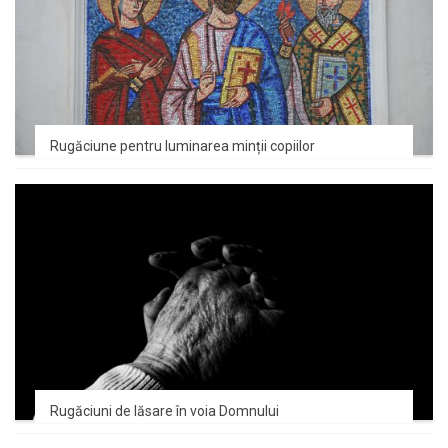
Rugăciune pentru luminarea minții copiilor
Rugăciuni de lăsare în voia Domnului