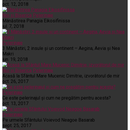
oct. 12, 2018
Noi și Biserica
Pelerinaje
Mânăstirea Panagia Eikosifinissa
iul. 7, 2018
Pelerinaje
3 Mânăstiri, 2 insule și un continent – Aegina, Aevia și Nea
Makri
iun. 19, 2018
Noi și Biserica
Pelerinaje
Acasă la Sfântul Mare Mucenic Dimitrie, izvorâtorul de mir
oct. 26, 2017
Pelerinaje
Ce este pelerinajul şi cum ne pregătim pentru acesta?
oct. 13, 2017
Pelerinaje
Pe urmele Sfântului Voievod Neagoe Basarab
sept. 25, 2017