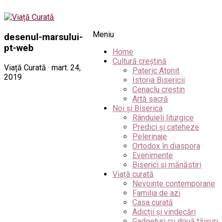
Meniu
desenul-marsului-
pt-web
Home
Cultură creștină
Viață Curată · mart. 24,
Pateric Atonit
2019
Istoria Bisericii
Cenaclu creștin
Artă sacră
Noi și Biserica
Rânduieli liturgice
Predici și cateheze
Pelerinaje
Ortodox în diaspora
Evenimente
Biserici și mănăstiri
Viață curată
Nevoințe contemporane
Familia de azi
Casa curată
Adicții și vindecări
Gadgeturi cu două tăișuri