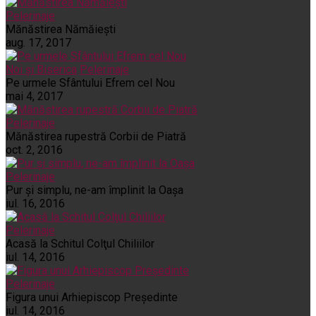
Pelerinaje
Mănăstirea Nămăiești
aug. 17, 2017
Noi și Biserica
Pelerinaje
Pe urmele Sfântului Efrem cel Nou
mai 4, 2017
Pelerinaje
Mănăstirea rupestră Corbii de Piatră
oct. 2, 2016
Pelerinaje
Pur şi simplu, ne-am împlinit la Oaşa
iul. 16, 2016
Pelerinaje
Acasă la Schitul Colţul Chiliilor
iul. 14, 2016
Pelerinaje
Figura unui Arhiepiscop Preşedinte
iul. 14, 2016