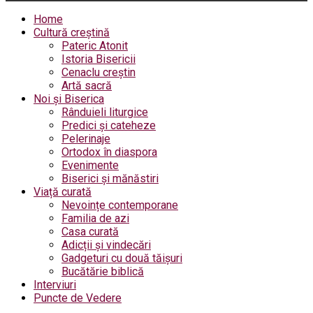
Home
Cultură creștină
Pateric Atonit
Istoria Bisericii
Cenaclu creștin
Artă sacră
Noi și Biserica
Rânduieli liturgice
Predici și cateheze
Pelerinaje
Ortodox în diaspora
Evenimente
Biserici și mănăstiri
Viață curată
Nevoințe contemporane
Familia de azi
Casa curată
Adicții și vindecări
Gadgeturi cu două tăișuri
Bucătărie biblică
Interviuri
Puncte de Vedere