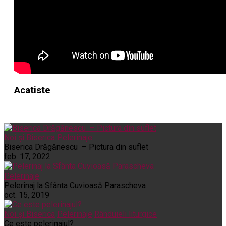
Acatiste
Noi și Biserica
Pelerinaje
Biserica Drăgănescu – Pictura din suflet
feb. 17, 2022
Pelerinaje
Pelerinaj la Sfânta Cuvioasă Parascheva
oct. 15, 2019
Noi și Biserica
Pelerinaje
Rânduieli liturgice
Ce este pelerinajul?