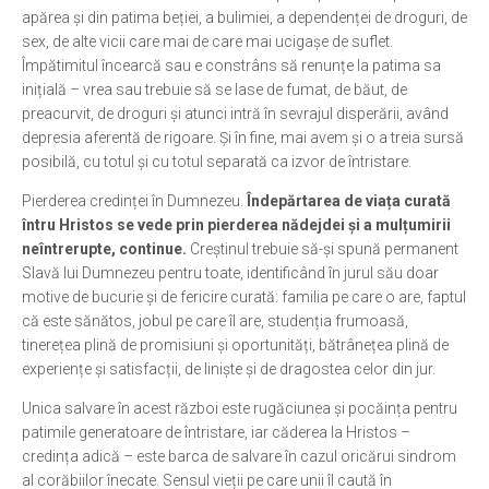
apărea și din patima beției, a bulimiei, a dependenței de droguri, de
sex, de alte vicii care mai de care mai ucigașe de suflet.
Împătimitul încearcă sau e constrâns să renunțe la patima sa
inițială – vrea sau trebuie să se lase de fumat, de băut, de
preacurvit, de droguri și atunci intră în sevrajul disperării, având
depresia aferentă de rigoare. Și în fine, mai avem și o a treia sursă
posibilă, cu totul și cu totul separată ca izvor de întristare.
Pierderea credinței în Dumnezeu.
Îndepărtarea de viața curată
întru Hristos se vede prin pierderea nădejdei și a mulțumirii
neîntrerupte, continue.
Creștinul trebuie să-și spună permanent
Slavă lui Dumnezeu pentru toate, identificând în jurul său doar
motive de bucurie și de fericire curată: familia pe care o are, faptul
că este sănătos, jobul pe care îl are, studenția frumoasă,
tinerețea plină de promisiuni și oportunități, bătrânețea plină de
experiențe și satisfacții, de liniște și de dragostea celor din jur.
Unica salvare în acest război este rugăciunea și pocăința pentru
patimile generatoare de întristare, iar căderea la Hristos –
credința adică – este barca de salvare în cazul oricărui sindrom
al corăbiilor înecate. Sensul vieții pe care unii îl caută în