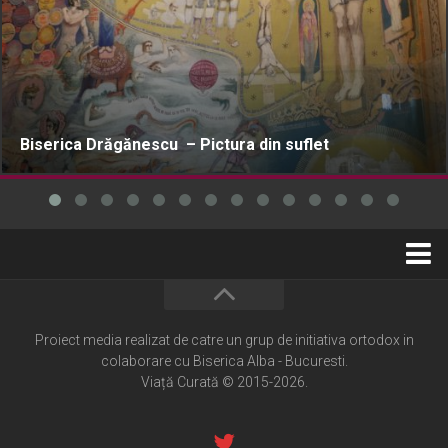
Biserica Drăgănescu – Pictura din suflet
Home
Cultură creștină
Proiect media realizat de catre un grup de initiativa ortodox in
colaborare cu Biserica Alba - Bucuresti.
Pateric Atonit
Viață Curată © 2015-2026.
Istoria Bisericii
Cenaclu creștin