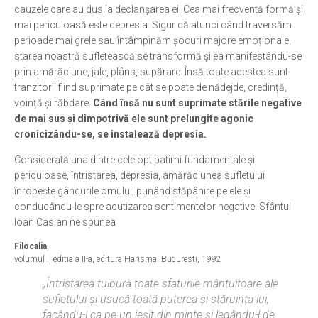
cauzele care au dus la declanșarea ei. Cea mai frecventă formă și
Ortodox în diaspora
mai periculoasă este depresia. Sigur că atunci când traversăm
perioade mai grele sau întâmpinăm șocuri majore emoționale,
Evenimente
starea noastră sufletească se transformă și ea manifestându-se
Biserici și mănăstiri
prin amărăciune, jale, plâns, supărare. Însă toate acestea sunt
tranzitorii fiind suprimate pe cât se poate de nădejde, credință,
Viață curată
voință și răbdare.
Când însă nu sunt suprimate stările negative
Nevoințe contemporane
de mai sus și dimpotrivă ele sunt prelungite agonic
cronicizându-se, se instalează depresia.
Familia de azi
Considerată una dintre cele opt patimi fundamentale și
Casa curată
periculoase, întristarea, depresia, amărăciunea sufletului
Adicții și vindecări
înrobește gândurile omului, punând stăpânire pe ele și
conducându-le spre acutizarea sentimentelor negative. Sfântul
Gadgeturi cu două tăișuri
Ioan Casian ne spunea
Bucătărie biblică
Filocalia
,
Interviuri
volumul I, editia a II-a, editura Harisma, Bucuresti, 1992
„Întristarea tulbură toate sfaturile mântuitoare ale
Puncte de Vedere
sufletului și usucă toată puterea și stăruința lui,
facându-l ca pe un ieșit din minte și legându-l de