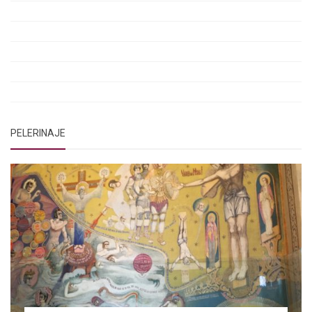
Rugăciunea Sfântului Efrem Sirul
Rugăciune pentru luminarea minții copiilor
Rugăciuni de lăsare în voia Domnului
Rugăciuni de mulțumire
Rugăciuni către Sfânta Cuvioasă Parascheva
PELERINAJE