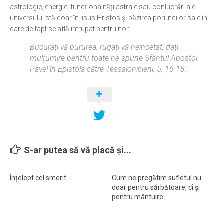
astrologie, energie, funcționalități astrale sau conlucrări ale
universului stă doar în Iisus Hristos și păzirea poruncilor sale în
care de fapt se află întrupat pentru noi:
Bucurați-vă pururea, rugați-vă neîncetat, dați
mulțumire pentru toate ne spune Sfântul Apostol
Pavel în Epistola către Tessalonicieni, 5, 16-18.
S-ar putea să vă placă și...
Înțelept cel smerit
Cum ne pregătim sufletul nu
doar pentru sărbătoare, ci și
pentru mântuire