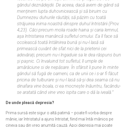
gândul deznădejdii. De aceea, dacă avem de gând să
menținem lupta duhovnicească și să biruim cu
Dumnezeu duhurile răutății, să păzim cu toată
străjuirea inima noastră dinspre duhul întristării (Prov.
4,23). Căci precum molia roade haina și caria lemnul,
așa întristarea manâncă sufletul omului. Ea îl face să
ocolească toată întâlnirea bună și nu-l lasă să
primească cuvânt de sfat nici de la prietenii cei
adevărați, precum nu-i îngaduie sa le dea răspuns bun
și pașnic. Ci învaluind tot sufletul, îl umple de
amărăciune si de nepăsare. În sfârsit îi pune în minte
gândul să fugă de oameni, ca de unii ce i s-ar fi făcut
pricina de tulburare și nu-l lasă să-și dea seama că nu
dinafara vine boala, ci ea mocnește înăuntru, facându-
se aratată când vine vreo ispita care o dă la iveală.”
De unde pleacă depresia?
Prima sursă este sigur o altă patimă – poate fi vorba despre
mânie, iar întristatul a ajuns întristat, fiind mai întâi mânios pe
cineva sau din vreo anumită cauză. Apoi depresia mai poate