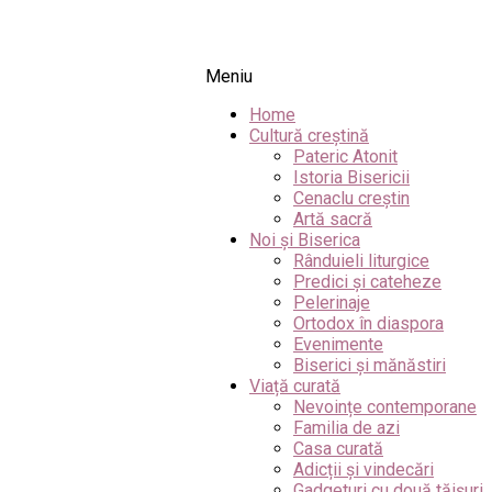
Meniu
Home
Cultură creștină
Pateric Atonit
Istoria Bisericii
Cenaclu creștin
Artă sacră
Noi și Biserica
Rânduieli liturgice
Predici și cateheze
Pelerinaje
Ortodox în diaspora
Evenimente
Biserici și mănăstiri
Viață curată
Nevoințe contemporane
Familia de azi
Casa curată
Adicții și vindecări
Gadgeturi cu două tăișuri