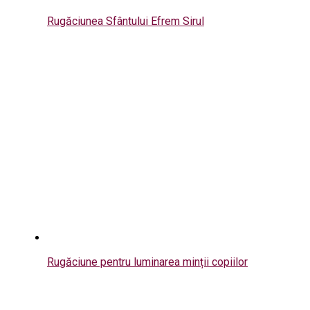
Rugăciunea Sfântului Efrem Sirul
Rugăciune pentru luminarea minții copiilor