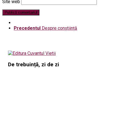
Site web
Precedentul
Despre conștiință
De trebuință, zi de zi