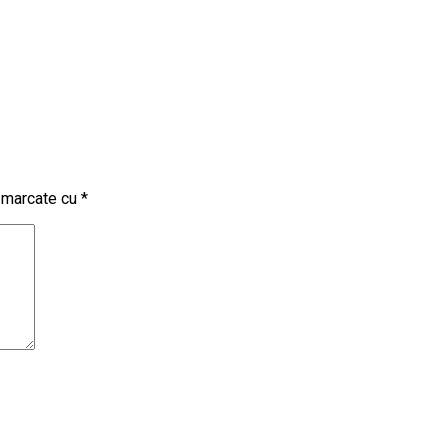
t marcate cu
*