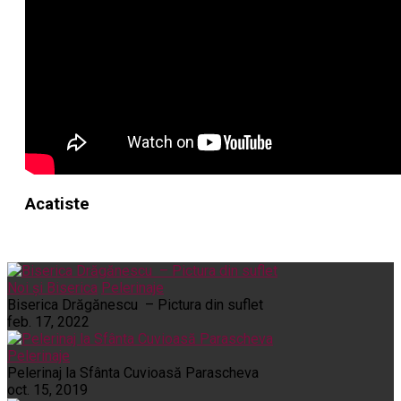
Acatiste
Noi și Biserica
Pelerinaje
Biserica Drăgănescu – Pictura din suflet
feb. 17, 2022
Pelerinaje
Pelerinaj la Sfânta Cuvioasă Parascheva
oct. 15, 2019