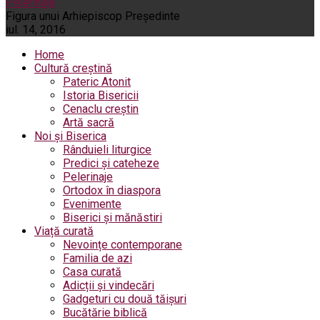
Pelerinaje
Figura unui Arhiepiscop Preşedinte
iul. 14, 2016
Home
Cultură creștină
Pateric Atonit
Istoria Bisericii
Cenaclu creștin
Artă sacră
Noi și Biserica
Rânduieli liturgice
Predici și cateheze
Pelerinaje
Ortodox în diaspora
Evenimente
Biserici și mănăstiri
Viață curată
Nevoințe contemporane
Familia de azi
Casa curată
Adicții și vindecări
Gadgeturi cu două tăișuri
Bucătărie biblică