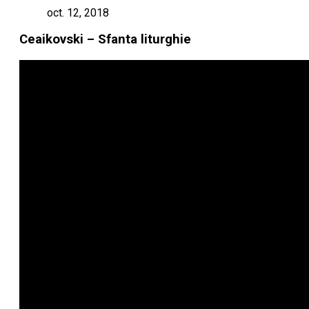
oct. 12, 2018
Ceaikovski – Sfanta liturghie