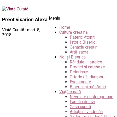
Meniu
Preot visarion Alexa
Home
Viață Curată · mart. 8,
Cultură creștină
2018
Pateric Atonit
Istoria Bisericii
Cenaclu creștin
Artă sacră
Noi și Biserica
Rânduieli liturgice
Predici și cateheze
Pelerinaje
Ortodox în diaspora
Evenimente
Biserici și mănăstiri
Viață curată
Nevoințe contemporane
Familia de azi
Casa curată
Adicții și vindecări
Gadgeturi cu două tăișuri