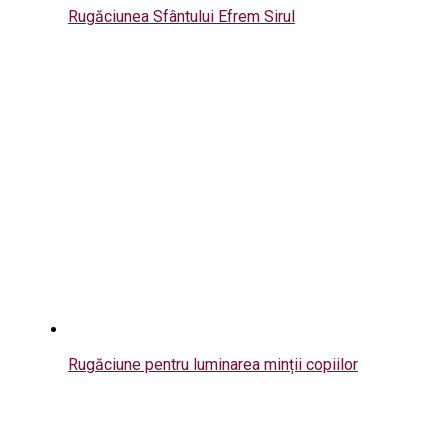
Rugăciunea Sfântului Efrem Sirul
Rugăciune pentru luminarea minții copiilor