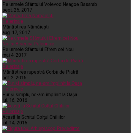
Pe urmele Sfântului Voievod Neagoe Basarab
sept. 25, 2017
Pelerinaje
Mănăstirea Nămăiești
aug. 17, 2017
Noi și Biserica
Pelerinaje
Pe urmele Sfântului Efrem cel Nou
mai 4, 2017
Pelerinaje
Mănăstirea rupestră Corbii de Piatră
oct. 2, 2016
Pelerinaje
Pur şi simplu, ne-am împlinit la Oaşa
iul. 16, 2016
Pelerinaje
Acasă la Schitul Colţul Chiliilor
iul. 14, 2016