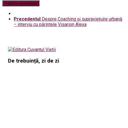
Precedentul
Despre Coaching și supraviețuire urbană
– interviu cu părintele Visarion Alexa
De trebuință, zi de zi