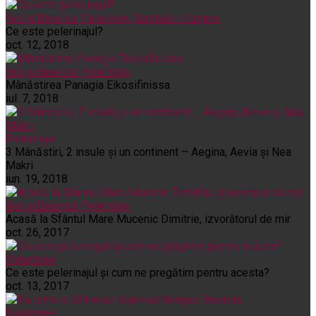
Noi și Biserica
Pelerinaje
Rânduieli liturgice
Ce este pelerinajul?
oct. 12, 2018
Noi și Biserica
Pelerinaje
Mânăstirea Panagia Eikosifinissa
iul. 7, 2018
Pelerinaje
3 Mânăstiri, 2 insule și un continent – Aegina, Aevia și Nea
Makri
iun. 19, 2018
Noi și Biserica
Pelerinaje
Acasă la Sfântul Mare Mucenic Dimitrie, izvorâtorul de mir
oct. 26, 2017
Pelerinaje
Ce este pelerinajul şi cum ne pregătim pentru acesta?
oct. 13, 2017
Pelerinaje