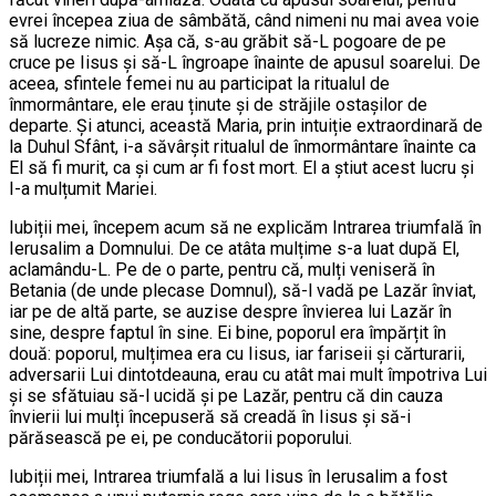
evrei începea ziua de sâmbătă, când nimeni nu mai avea voie
să lucreze nimic. Așa că, s-au grăbit să-L pogoare de pe
cruce pe Iisus și să-L îngroape înainte de apusul soarelui. De
aceea, sfintele femei nu au participat la ritualul de
înmormântare, ele erau ținute și de străjile ostașilor de
departe. Și atunci, această Maria, prin intuiție extraordinară de
la Duhul Sfânt, i-a săvârșit ritualul de înmormântare înainte ca
El să fi murit, ca și cum ar fi fost mort. El a știut acest lucru și
I-a mulțumit Mariei.
Iubiții mei, începem acum să ne explicăm Intrarea triumfală în
Ierusalim a Domnului. De ce atâta mulțime s-a luat după El,
aclamându-L. Pe de o parte, pentru că, mulți veniseră în
Betania (de unde plecase Domnul), să-l vadă pe Lazăr înviat,
iar pe de altă parte, se auzise despre învierea lui Lazăr în
sine, despre faptul în sine. Ei bine, poporul era împărțit în
două: poporul, mulțimea era cu Iisus, iar fariseii și cărturarii,
adversarii Lui dintotdeauna, erau cu atât mai mult împotriva Lui
și se sfătuiau să-l ucidă și pe Lazăr, pentru că din cauza
învierii lui mulți începuseră să creadă în Iisus și să-i
părăsească pe ei, pe conducătorii poporului.
Iubiții mei, Intrarea triumfală a lui Iisus în Ierusalim a fost