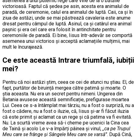
asemenea a unui puternic rege care vine de la o bătălie
victorioasă. Faptul că ședea pe asin, acesta era animalul de
paradă, de ceremonie, calul era animalul de luptă. Caii, ca și în
ziua de astăzi, unde se mai păstrează cavaleria este anume
dresat pentru câmpul de luptă. Asinul, ca și catârul era animal
pașnic și era cel care era folosit în antinchitate pentru
ceremoniile de paradă. Ei bine, Iisus într-adevăr se comportă
asemenea unui victorios și acceptă aclamațiile mulțimii, mai
mult le încurajează.
Ce este această Intrare triumfală, iubiții
mei?
Pentru că noi astăzi știm, ceea ce cei de atunci nu știau. El, de
fapt, purtător de biruință mergea către patimă și moarte. O
știa aceasta. Nu era un secret pentru nimeni. Ungerea din
Betania avusese această semnificație, prefigurase moartea
Lui. Ceea ce s-a întâmplat mai târziu, nu a fost o surpriză, nu a
fost o cădere, nu a fost o iluzie, că, Iisus și-ar fi făcut iluzia
că este primit și aclamat ca un rege și că patima va fi evitată.
Nu. La scurtă vreme avea să-i cheme pe ucenici la Cina cea
de Taină și acolo Le v-a împărți pâinea și vinul,
,,ca pe Trupul
Meu care se frânge și Sângele Meu care se varsă”
. După Cină,