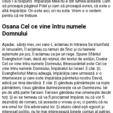
Iisus I-a răspuns. Împărăția Mea nu e din lumea aceasta. Cum
să priceapă păgânul Pilat și cum să priceapă evreii, că este o
altă împărăție. Ori este aici, ori nu este. Vrem s-o vedem
pentru că ne trebuie.
Osana Cel ce vine întru numele
Domnului
Așadar, iubiții mei, cei care-L aclamau în Intrarea Sa triumfală
în Ierusalim, Îl aclamau cu ramuri de finic și cu hainele
așternute pe jos, Îl aclamau ca pe un rege. Spune Sfântul
Evanghelist Ioan, dacă ați reținut, din textul de astăzi, Osana
Cel ce vine întru numele Domnului, Binecuvântat este Cel ce
vine întru numele Domnului, Împăratul lui Israel. E clar. Și,
Evanghelistul Marcu adaugă, împărăția care urmează s-o
întemeieze și care este împărăția părintelui nostru David,
adică pe linia davidică. E clar. Ei gândeau pământește ca niște
pământeni, Iisus gândea dumnezeiește ca un Dumnezeu. Iar
pe de altă parte fariseii. Fariseii gândeau mai omenește decât
toți. Și ei se temeau că va fi proclamat împărat, nu că vor fi
dezrobiți de romani, că aceasta o vroiau și ei, ci pentru că nu
era omul lor. Era adversarul lor. Și atunci când ești egoist și
interesat politic, nu te mai interesează binele comun al patriei,