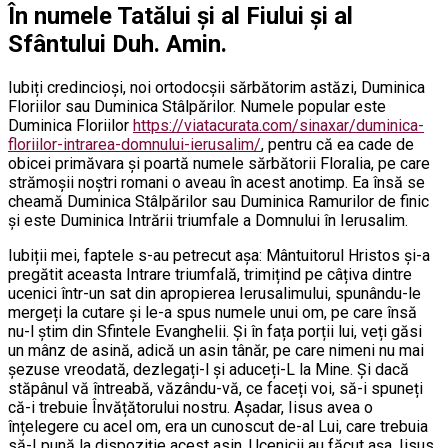
În numele Tatălui și al Fiului și al
Sfântului Duh. Amin.
Iubiți credincioși, noi ortodocșii sărbătorim astăzi, Duminica
Floriilor sau Duminica Stâlpărilor. Numele popular este
Duminica Floriilor
https://viatacurata.com/sinaxar/duminica-
floriilor-intrarea-domnului-ierusalim/
, pentru că ea cade de
obicei primăvara și poartă numele sărbătorii Floralia, pe care
strămoșii noștri romani o aveau în acest anotimp. Ea însă se
cheamă Duminica Stâlpărilor sau Duminica Ramurilor de finic
și este Duminica Intrării triumfale a Domnului în Ierusalim.
Iubiții mei, faptele s-au petrecut așa: Mântuitorul Hristos și-a
pregătit aceasta Intrare triumfală, trimițind pe câțiva dintre
ucenici într-un sat din apropierea Ierusalimului, spunându-le
mergeți la cutare și le-a spus numele unui om, pe care însă
nu-l știm din Sfintele Evanghelii. Și în fața porții lui, veți găsi
un mânz de asină, adică un asin tânăr, pe care nimeni nu mai
șezuse vreodată, dezlegați-l și aduceți-L la Mine. Și dacă
stăpânul vă întreabă, văzându-vă, ce faceți voi, să-i spuneți
că-i trebuie Învățătorului nostru. Așadar, Iisus avea o
înțelegere cu acel om, era un cunoscut de-al Lui, care trebuia
să-I pună la dispoziție acest asin. Ucenicii au făcut așa, Iisus