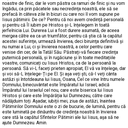
noastre de finic, dar le vom păstra ca ramuri de finic și nu vom
îngădui, ca prin păcatele sau necredința noastră, ele să se
prefacă în câteva zile în bicuri cu care noi îl vom supune pe
Iisus pătimirii. De ce? Pentru că noi avem credință personală
și pentru că Îl iubim pe Hristos și-L înțelegem în toată
jerfelnicia Lui. Durerea Lui a fost durere asumată, de aceea
mergea către ea ca un triumfător, pentru că știa că la capătul
acestei suferințe, urmează învierea, deci biruința definitivă și
nu numai a Lui, ci și învierea noastră, a celor pentru care
venise din cer, de la Tatăl Său. Păstrați-vă fiecare credința
puternică personală, și în rugăciune și în toate meditațiile
voastre, comunicați cu Iisus Hristos, ca de la persoană la
persoană. Să vi-L faceți prieten apropiat, El vă va înțelege, dar
și voi să-L înțelege-Ți pe El. Și așa veți ști, că-I veți cânta
astăzi și întotdeauna lui Iisus, Osana, Cel ce vine întru numele
Domnului, binecuvântat este Împăratul lui Israel, adică
Împăratul lui Israelul cel nou, care este biserica lui Iisus
Hristos și care este Împărăția lui Dumnezeu, către care
nădăjduim toți. Așadar, iubiții mei, ziua de astăzi, înaintea
Pătimirilor Domnului este o zi de bucurie, de lumină, pentru că
este luminată pe dinăuntru de credința noastră în învierea
care stă la capătul Sfintelor Pătimiri ale lui Iisus, așa să ne
ajute Dumnezeu. Amin.