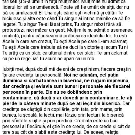
fariseii și S-a umilit în fața mulțimilor. Mulțimile nu admit ca
liderul lor să se umilească. Poate să fie umilit de alții, dar nu
să se umilească El. Una ești, când ești victimă și călăii Te
biciuiesc și alta este când Tu singur ai întins mâinile ca să fie
legate, Tu singur Te-ai lăsat prins, Tu singur rabzi fără să
protestezi, nici măcar un gest. Mulțimile nu admit o asemenea
umilință, pentru că înseamnă prăbușirea idealului lor. Tu ești
Acela în care am crezut, Tu ești Acela pe care L-am aclamat,
Tu ești Acela care trebuia să ne duci la victorie și acum Tu ni
Te arăți ca un slab, ca ultimul dintre cei slabi. Te-am aclamat
ca pe un rege, iar Tu acum ne apari ca un rob.
Iubiții mei, după două mii de ani de creștinism, fiecare creștin
își are credința lui personală.
Noi ne adunăm, cel puțin
duminica și sărbătoarea în biserică, ne rugăm împreună,
dar
credința și evlavia sunt bunuri personale ale fiecărei
persoane în parte. Ele nu se dobândesc prin
contaminare, că dacă s-ar dovedi prin contaminare, le-ați
pierde la câteva minute după ce ați ieșit din biserică.
Dar
credința se câștigă din copilărie, prin tata, prin mama, prin
bunica, la școală, la lecții, mai târziu prin lecturi, la biserică
prin sfintele slujbe și prin predică. Credința este un bun
personal al fiecăruia, el știe în ce crede, de ce crede și cât de
tare sau cât de slabă este credința lui. De aceea, relația