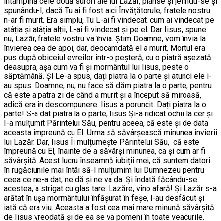
întâmpină cele două surori ale lui Lazăr, plânse și jelindu-se și
spunându-I, dacă Tu ai fi fost aici Învățătorule, fratele nostru
n-ar fi murit. Era simplu, Tu L-ai fi vindecat, cum ai vindecat pe
atâția și atâția alții, L-ai fi vindecat și pe el. Dar Iisus, spune
nu, Lazăr, fratele vostru va învia. Știm Doamne, vom învia la
învierea cea de apoi, dar, deocamdată el a murit. Mortul era
pus după obiceiul evreilor într-o peșteră, cu o piatră așezată
deasupra, așa cum va fi și mormântul lui Iisus, peste o
săptămână. Și Le-a spus, dați piatra la o parte și atunci ele i-
au spus: Doamne, nu, nu face să dăm piatra la o parte, pentru
că este a patra zi de când a murit și a început să miroasă,
adică era în descompunere. Iisus a poruncit: Dați piatra la o
parte! S-a dat piatra la o parte, Iisus Și-a ridicat ochii la cer și
I-a mulțumit Părintelui Său, pentru aceea, că este și de data
aceasta împreună cu El. Urma să săvârșească minunea învierii
lui Lazăr. Dar, Iisus Îi mulțumește Părintelui Său, că este
împreună cu El, înainte de a săvârși minunea, ca și cum ar fi
săvârșită. Acest lucru înseamnă iubiții mei, că suntem datori
în rugăciunile mai întâi să-I mulțumim lui Dumnezeu pentru
ceea ce ne-a dat, ne dă și ne va da. Și îndată făcându-se
acestea, a strigat cu glas tare: Lazăre, vino afară! Și Lazăr s-a
arătat în ușa mormântului înfășurat în feșe, l-au desfăcut și
iată că era viu. Aceasta a fost cea mai mare minună săvârșită
de Iisus vreodată și de ea se va pomeni în toate veacurile.