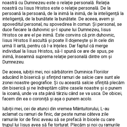
noastră cu Dumnezeu este o relație personală. Relația
noastră cu Iisus Hristos este o relație personală. De la
persoană la persoană, de la inimă la inimă, de la inteligență la
inteligență, de la bunătate la bunătate. De aceea, avem și
spoveditul personal, nu spovedirea în comun. Și personal, se
duce fiecare la duhovnic și-I spune lui Dumnezeu, Iisus
Hristos ce are el pe inimă. Este convins că prin duhovnic,
Iisus Hristos îl ascultă și poate îl dojenește și în cele din
urmă îl iartă, pentru că l-a înțeles. Dar faptul că merge
individual la Iisus Hristos, să-I spună ce are de spus, pe
inimă, înseamnă suprema relație personală dintre om și
Dumnezeu.
De aceea, iubiții mei, noi sărbătorim Duminica Floriilor
aducând în biserică și sfințind ramuri de salcie care sunt ale
zonei noastre geografice. Și cu această salcie sfințită plecăm
din biserică și ne îndreptăm către casele noastre și o punem
la icoană, unde va sta până târziu când se va usca. De obicei,
facem din ea o coroniță și așa o punem acolo.
Iubiții mei, cei de atunci din vremea Mântuitorului, L-au
aclamat cu ramuri de finic, dar peste numai câteva zile
ramurile lor de finic aveau să se prefacă în bicele cu care
trupul lui Iisus avea să fie torturat. Plecăm și noi cu ramurile