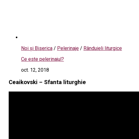
Noi și Biserica
/
Pelerinaje
/
Rânduieli liturgice
Ce este pelerinajul?
oct. 12, 2018
Ceaikovski – Sfanta liturghie