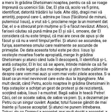
a mers în grădina Ghetsimani noaptea, pentru ca să se roage
împreună cu ucenicii Săi. Dar, El știa că, acolo va fi prins,
identificat, datorită trădării lui Iuda. Alte dăți, dragii mei vă
amintiți, poporul care-L admira pe Iisus (făcătorul de minuni,
puternicul Iisus), a vrut să-L proclame rege la un moment dat.
Dar, el s-a strecurat prin mulțime și S-a făcut nevăzut. Alteori,
fariseii căutau să pună mâna pe El și să-L omoare, dar El
considera că nu este timpul, că mai are ceva de spus și de
făcut și că nu a venit timpul jertfei. Și atunci se ascundea, se
furișa, asemenea omului care realmente se ascunde de
primejdie. De data aceasta totul este pe dos. Iisus își
vestește moartea foarte apropiată, merge în grădina
Ghetsimani și atunci când Iuda Îl descoperă, Îl identifică și-L
arată ostașilor, El în loc să se apere, întinde mâinile ca să fie
legat. Și este legat și dus mai departe și știm toate pătimirile
despre care vom mai auzi și vom mai vorbi zilele acestea. S-a
lăsat ca un miel nevinovat care este dus la înjunghiere. Mai
mult decât, când Petru, acolo noaptea în grădina Ghetsimani în
fața ostașilor a schițat un gest de protest și de rezistență,
scoțând sabia, Iisus l-a mustrat. Bagă sabia în teacă Petre!
Căci, cel ce scoate sabia, de sabie va pieri. Și, a dezarmat pe
Petru cu un singur cuvânt. Așadar, totul fusese gândit de mai
înainte și fusese acceptat. Și atunci ne punem întrebarea.
Totuși, de ce Domnul a acceptat, mai mult decât a acceptat, a