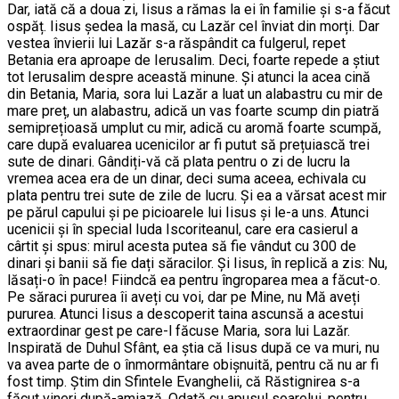
Dar, iată că a doua zi, Iisus a rămas la ei în familie și s-a făcut
ospăț. Iisus ședea la masă, cu Lazăr cel înviat din morți. Dar
vestea învierii lui Lazăr s-a răspândit ca fulgerul, repet
Betania era aproape de Ierusalim. Deci, foarte repede a știut
tot Ierusalim despre această minune. Și atunci la acea cină
din Betania, Maria, sora lui Lazăr a luat un alabastru cu mir de
mare preț, un alabastru, adică un vas foarte scump din piatră
semiprețioasă umplut cu mir, adică cu aromă foarte scumpă,
care după evaluarea ucenicilor ar fi putut să prețuiască trei
sute de dinari. Gândiți-vă că plata pentru o zi de lucru la
vremea acea era de un dinar, deci suma aceea, echivala cu
plata pentru trei sute de zile de lucru. Și ea a vărsat acest mir
pe părul capului și pe picioarele lui Iisus și le-a uns. Atunci
ucenicii și în special Iuda Iscoriteanul, care era casierul a
cârtit și spus: mirul acesta putea să fie vândut cu 300 de
dinari și banii să fie dați săracilor. Și Iisus, în replică a zis: Nu,
lăsați-o în pace! Fiindcă ea pentru îngroparea mea a făcut-o.
Pe săraci pururea îi aveți cu voi, dar pe Mine, nu Mă aveți
pururea. Atunci Iisus a descoperit taina ascunsă a acestui
extraordinar gest pe care-l făcuse Maria, sora lui Lazăr.
Inspirată de Duhul Sfânt, ea știa că Iisus după ce va muri, nu
va avea parte de o înmormântare obișnuită, pentru că nu ar fi
fost timp. Știm din Sfintele Evanghelii, că Răstignirea s-a
făcut vineri după-amiază. Odată cu apusul soarelui, pentru