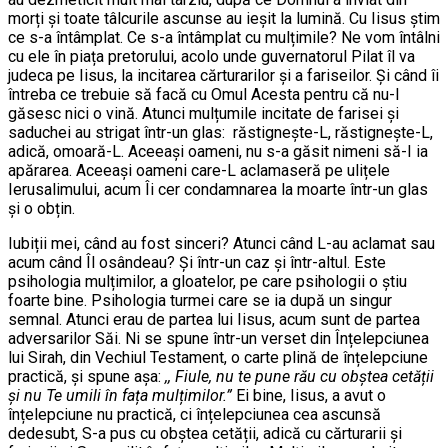
morți și toate tâlcurile ascunse au ieșit la lumină. Cu Iisus știm
ce s-a întâmplat. Ce s-a întâmplat cu mulțimile? Ne vom întâlni
cu ele în piața pretorului, acolo unde guvernatorul Pilat îl va
judeca pe Iisus, la incitarea cărturarilor și a fariseilor. Și când îi
întreba ce trebuie să facă cu Omul Acesta pentru că nu-I
găsesc nici o vină. Atunci mulțumile incitate de farisei și
saduchei au strigat într-un glas: răstignește-L, răstignește-L,
adică, omoară-L. Aceeași oameni, nu s-a găsit nimeni să-I ia
apărarea. Aceeași oameni care-L aclamaseră pe ulițele
Ierusalimului, acum Îi cer condamnarea la moarte într-un glas
și o obțin.
Iubiții mei, când au fost sinceri? Atunci când L-au aclamat sau
acum când Îl osândeau? Și într-un caz și într-altul. Este
psihologia mulțimilor, a gloatelor, pe care psihologii o știu
foarte bine. Psihologia turmei care se ia după un singur
semnal. Atunci erau de partea lui Iisus, acum sunt de partea
adversarilor Săi. Ni se spune într-un verset din Înțelepciunea
lui Sirah, din Vechiul Testament, o carte plină de înțelepciune
practică, și spune așa:
,, Fiule, nu te pune rău cu obștea cetății
și nu Te umili în fața mulțimilor.”
Ei bine, Iisus, a avut o
înțelepciune nu practică, ci înțelepciunea cea ascunsă
dedesubt, S-a pus cu obștea cetății, adică cu cărturarii și