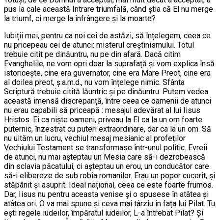
pus la cale această Intrare triumfală, când știa că El nu merge
la triumf, ci merge la înfrângere și la moarte?
Iubiții mei, pentru ca noi cei de astăzi, să înțelegem, ceea ce
nu pricepeau cei de atunci: misterul creștinismului. Totul
trebuie citit pe dinăuntru, nu pe din afară. Dacă citim
Evanghelile, ne vom opri doar la suprafață și vom explica însă
istoricește, cine era guvernator, cine era Mare Preot, cine era
al doilea preot, ș.a.m.d., nu vom înțelege nimic. Sfânta
Scriptură trebuie citită lăuntric și pe dinăuntru. Putem vedea
această imensă discrepanță, între ceea ce oamenii de atunci
nu erau capabili să priceapă : mesajul adevărat al lui Iisus
Hristos. Ei ca niște oameni, priveau la El ca la un om foarte
puternic, înzestrat cu puteri extraordinare, dar ca la un om. Să
nu uităm un lucru, vechiul mesaj mesianic al profeților
Vechiului Testament se transformase într-unul politic. Evreii
de atunci, nu mai așteptau un Mesia care să-i dezrobească
din sclavia păcatului, ci așteptau un erou, un conducător care
să-i elibereze de sub robia romanilor. Erau un popor cucerit, și
stăpânit și asuprit. Ideal național, ceea ce este foarte frumos.
Dar, Iisus nu pentru aceasta venise și o spusese în atâtea și
atâtea ori. O va mai spune și ceva mai târziu în fața lui Pilat. Tu
ești regele iudeilor, împăratul iudeilor, L-a întrebat Pilat? Și