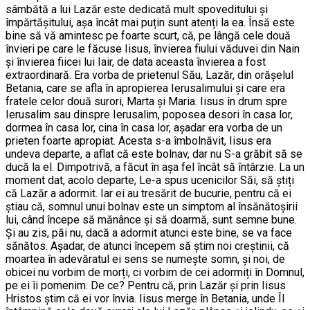
sâmbătă a lui Lazăr este dedicată mult spoveditului și
împărtășitului, așa încât mai puțin sunt atenți la ea. Însă este
bine să vă amintesc pe foarte scurt, că, pe lângă cele două
învieri pe care le făcuse Iisus, învierea fiului văduvei din Nain
și învierea fiicei lui Iair, de data aceasta învierea a fost
extraordinară. Era vorba de prietenul Său, Lazăr, din orășelul
Betania, care se afla în apropierea Ierusalimului și care era
fratele celor două surori, Marta și Maria. Iisus în drum spre
Ierusalim sau dinspre Ierusalim, poposea desori în casa lor,
dormea în casa lor, cina în casa lor, așadar era vorba de un
prieten foarte apropiat. Acesta s-a îmbolnăvit, Iisus era
undeva departe, a aflat că este bolnav, dar nu S-a grăbit să se
ducă la el. Dimpotrivă, a făcut în așa fel încât să întârzie. La un
moment dat, acolo departe, Le-a spus ucenicilor Săi, să știți
că Lazăr a adormit. Iar ei au tresărit de bucurie, pentru că ei
știau că, somnul unui bolnav este un simptom al însănătoșirii
lui, când începe să mănânce și să doarmă, sunt semne bune.
Și au zis, păi nu, dacă a adormit atunci este bine, se va face
sănătos. Așadar, de atunci începem să știm noi creștinii, că
moartea în adevăratul ei sens se numește somn, și noi, de
obicei nu vorbim de morți, ci vorbim de cei adormiți în Domnul,
pe ei îi pomenim. De ce? Pentru că, prin Lazăr și prin Iisus
Hristos știm că ei vor învia. Iisus merge în Betania, unde Îl