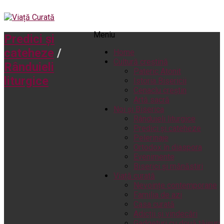
Meniu
Predici și
cateheze
/
Home
Cultură creștină
Rânduieli
Pateric Atonit
liturgice
Istoria Bisericii
Cenaclu creștin
Artă sacră
Noi și Biserica
Rânduieli liturgice
Predici și cateheze
Pelerinaje
Ortodox în diaspora
Evenimente
Biserici și mănăstiri
Viață curată
Nevoințe contemporane
Familia de azi
Casa curată
Adicții și vindecări
Gadgeturi cu două tăișuri