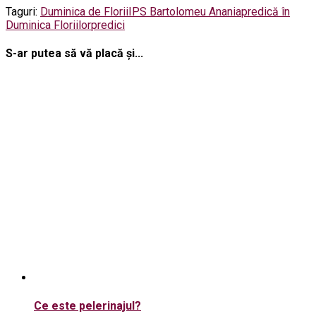
Taguri:
Duminica de Florii
IPS Bartolomeu Anania
predică în
Duminica Floriilor
predici
S-ar putea să vă placă și...
Ce este pelerinajul?