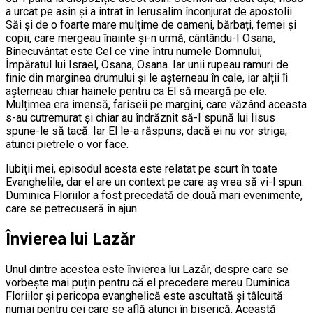
a urcat pe asin și a intrat în Ierusalim înconjurat de apostolii
Săi și de o foarte mare mulțime de oameni, bărbați, femei și
copii, care mergeau înainte și-n urmă, cântându-I Osana,
Binecuvântat este Cel ce vine întru numele Domnului,
Împăratul lui Israel, Osana, Osana. Iar unii rupeau ramuri de
finic din marginea drumului și le așterneau în cale, iar alții îi
așterneau chiar hainele pentru ca El să meargă pe ele.
Mulțimea era imensă, fariseii pe margini, care văzând aceasta
s-au cutremurat și chiar au îndrăznit să-I spună lui Iisus
spune-le să tacă. Iar El le-a răspuns, dacă ei nu vor striga,
atunci pietrele o vor face.
Iubiții mei, episodul acesta este relatat pe scurt în toate
Evanghelile, dar el are un context pe care aș vrea să vi-l spun.
Duminica Floriilor a fost precedată de două mari evenimente,
care se petrecuseră în ajun.
Învierea lui Lazăr
Unul dintre acestea este învierea lui Lazăr, despre care se
vorbește mai puțin pentru că el precedere mereu Duminica
Floriilor și pericopa evanghelică este ascultată și tâlcuită
numai pentru cei care se află atunci în biserică. Această