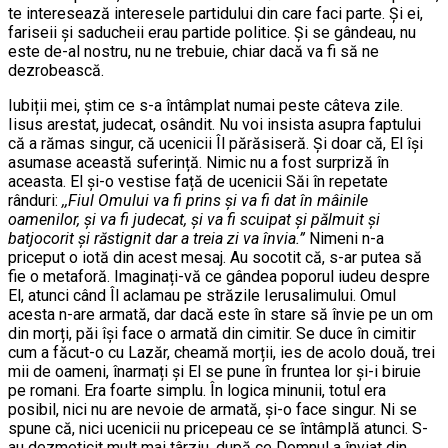
te interesează interesele partidului din care faci parte. Și ei,
fariseii și saducheii erau partide politice. Și se gândeau, nu
este de-al nostru, nu ne trebuie, chiar dacă va fi să ne
dezrobească.
Iubiții mei, știm ce s-a întâmplat numai peste câteva zile.
Iisus arestat, judecat, osândit. Nu voi insista asupra faptului
că a rămas singur, că ucenicii Îl părăsiseră. Și doar că, El își
asumase această suferință. Nimic nu a fost surpriză în
aceasta. El și-o vestise față de ucenicii Săi în repetate
rânduri:
,,Fiul Omului va fi prins și va fi dat în mâinile
oamenilor, și va fi judecat, și va fi scuipat și pălmuit și
batjocorit și răstignit dar a treia zi va învia.”
Nimeni n-a
priceput o iotă din acest mesaj. Au socotit că, s-ar putea să
fie o metaforă. Imaginați-vă ce gândea poporul iudeu despre
El, atunci când Îl aclamau pe străzile Ierusalimului. Omul
acesta n-are armată, dar dacă este în stare să învie pe un om
din morți, păi își face o armată din cimitir. Se duce în cimitir
cum a făcut-o cu Lazăr, cheamă morții, ies de acolo două, trei
mii de oameni, înarmați și El se pune în fruntea lor și-i biruie
pe romani. Era foarte simplu. În logica minunii, totul era
posibil, nici nu are nevoie de armată, și-o face singur. Ni se
spune că, nici ucenicii nu pricepeau ce se întâmplă atunci. S-
au dezmeticit mult mai târziu, după ce Domnul a înviat din