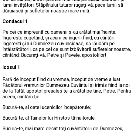
lumii învăţători, Stăpânului tuturor rugaţi-vă, pace lumii să
dăruiască şi sufletelor noastre mare milă.
Condacul 1
Pe cei ce împreună cu oamenii s-au arătat mai înainte,
îngereşte cugetând, şi acum cu îngerii fiind, cu cântări
îngereşti şi lui Dumnezeu cuviincioase, să lăudăm pe
întâistătătorii, ca pe cei ce sunt izbăvitorii sufletelor noastre,
cântând: Bucuraţi-vă, Petre şi Pavele, apostolilor!
Icosul 1
Fără de început fiind cu vremea, început de vreme a luat
Făcătorul vremurilor Dumnezeu-Cuvântul şi trimis fiind la noi
de la Tatăl, apostol preaales te-a arătat pe tine, Petre. Pentru
aceea, cântăm ţie:
Bucură-te, al cetei ucenicilor începătorule;
Bucură-te, al Tainelor lui Hristos tăinuitorule;
Bucură-te, mai mare decât toţi cuvântătorii de Dumnezeu;