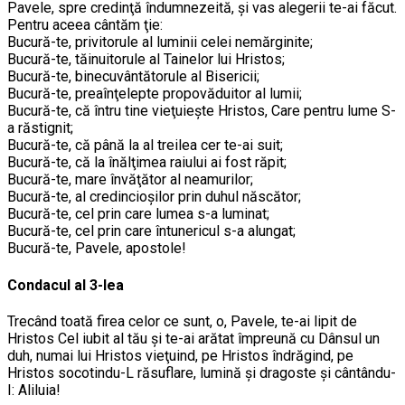
Pavele, spre credinţă îndumnezeită, şi vas alegerii te-ai făcut.
Pentru aceea cântăm ţie:
Bucură-te, privitorule al luminii celei nemărginite;
Bucură-te, tăinuitorule al Tainelor lui Hristos;
Bucură-te, binecuvântătorule al Bisericii;
Bucură-te, preaînţelepte propovăduitor al lumii;
Bucură-te, că întru tine vieţuieşte Hristos, Care pentru lume S-
a răstignit;
Bucură-te, că până la al treilea cer te-ai suit;
Bucură-te, că la înălţimea raiului ai fost răpit;
Bucură-te, mare învăţător al neamurilor;
Bucură-te, al credincioşilor prin duhul născător;
Bucură-te, cel prin care lumea s-a luminat;
Bucură-te, cel prin care întunericul s-a alungat;
Bucură-te, Pavele, apostole!
Condacul al 3-lea
Trecând toată firea celor ce sunt, o, Pavele, te-ai lipit de
Hristos Cel iubit al tău şi te-ai arătat împreună cu Dânsul un
duh, numai lui Hristos vieţuind, pe Hristos îndrăgind, pe
Hristos socotindu-L răsuflare, lumină şi dragoste şi cântându-
I: Aliluia!