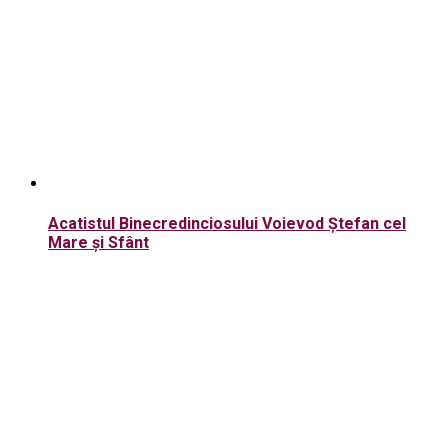
Acatistul Binecredinciosului Voievod Ștefan cel
Mare şi Sfânt