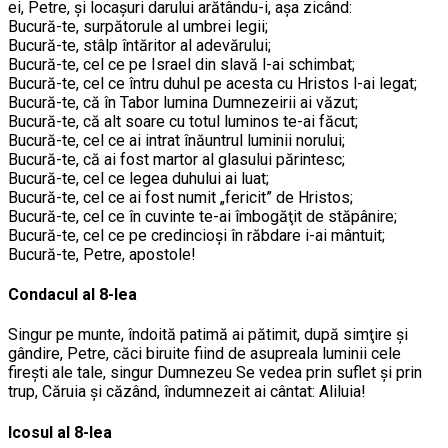
ei, Petre, şi locaşuri darului arătându-i, aşa zicând:
Bucură-te, surpătorule al umbrei legii;
Bucură-te, stâlp întăritor al adevărului;
Bucură-te, cel ce pe Israel din slavă l-ai schimbat;
Bucură-te, cel ce întru duhul pe acesta cu Hristos l-ai legat;
Bucură-te, că în Tabor lumina Dumnezeirii ai văzut;
Bucură-te, că alt soare cu totul luminos te-ai făcut;
Bucură-te, cel ce ai intrat înăuntrul luminii norului;
Bucură-te, că ai fost martor al glasului părintesc;
Bucură-te, cel ce legea duhului ai luat;
Bucură-te, cel ce ai fost numit „fericit” de Hristos;
Bucură-te, cel ce în cuvinte te-ai îmbogăţit de stăpânire;
Bucură-te, cel ce pe credincioşi în răbdare i-ai mântuit;
Bucură-te, Petre, apostole!
Condacul al 8-lea
Singur pe munte, îndoită patimă ai pătimit, după simţire şi
gândire, Petre, căci biruite fiind de asupreala luminii cele
fireşti ale tale, singur Dumnezeu Se vedea prin suflet şi prin
trup, Căruia şi căzând, îndumnezeit ai cântat: Aliluia!
Icosul al 8-lea