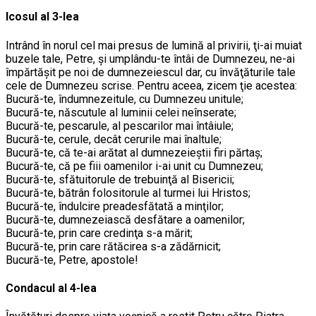
Icosul al 3-lea
Intrând în norul cel mai presus de lumină al privirii, ţi-ai muiat
buzele tale, Petre, şi umplându-te întâi de Dumnezeu, ne-ai
împărtăşit pe noi de dumnezeiescul dar, cu învăţăturile tale
cele de Dumnezeu scrise. Pentru aceea, zicem ţie acestea:
Bucură-te, îndumnezeitule, cu Dumnezeu unitule;
Bucură-te, născutule al luminii celei neînserate;
Bucură-te, pescarule, al pescarilor mai întâiule;
Bucură-te, cerule, decât cerurile mai înaltule;
Bucură-te, că te-ai arătat al dumnezeieştii firi părtaş;
Bucură-te, că pe fiii oamenilor i-ai unit cu Dumnezeu;
Bucură-te, sfătuitorule de trebuinţă al Bisericii;
Bucură-te, bătrân folositorule al turmei lui Hristos;
Bucură-te, îndulcire preadesfătată a minţilor;
Bucură-te, dumnezeiască desfătare a oamenilor;
Bucură-te, prin care credinţa s-a mărit;
Bucură-te, prin care rătăcirea s-a zădărnicit;
Bucură-te, Petre, apostole!
Condacul al 4-lea