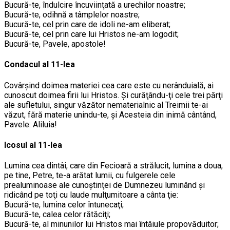
Bucură-te, îndulcire încuviinţată a urechilor noastre;
Bucură-te, odihnă a tâmplelor noastre;
Bucură-te, cel prin care de idoli ne-am eliberat;
Bucură-te, cel prin care lui Hristos ne-am logodit;
Bucură-te, Pavele, apostole!
Condacul al 11-lea
Covârşind doimea materiei cea care este cu nerânduială, ai
cunoscut doimea firii lui Hristos. Şi curăţându-ţi cele trei părţi
ale sufletului, singur văzător nematerialnic al Treimii te-ai
văzut, fără materie unindu-te, şi Acesteia din inimă cântând,
Pavele: Aliluia!
Icosul al 11-lea
Lumina cea dintâi, care din Fecioară a strălucit, lumina a doua,
pe tine, Petre, te-a arătat lumii, cu fulgerele cele
prealuminoase ale cunoştinţei de Dumnezeu luminând şi
ridicând pe toţi cu laude mulţumitoare a cânta ţie:
Bucură-te, lumina celor întunecaţi;
Bucură-te, calea celor rătăciţi;
Bucură-te, al minunilor lui Hristos mai întâiule propovăduitor;