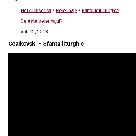
Noi și Biserica
/
Pelerinaje
/
Rânduieli liturgice
Ce este pelerinajul?
oct. 12, 2018
Ceaikovski – Sfanta liturghie