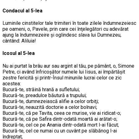
Condacul al 5-lea
Luminile cinstitelor tale trimiteri în toate zilele îndumnezeiesc
pe oameni, o, Pavele, prin care cei înţelegători cu adevărat
ajung la îndumnezeire şi oglindesc slava lui Dumnezeu,
cântând: Aliluia!
Icosul al 5-lea
Nu ai purtat la brâu aur sau argint al tău, pe pământ, o, Simone
Petre, ci având înfricoşător numele lui Iisus, ai împărtăşit
zestre fericită şi printr-Însul minunile lucrai celor ce zic
acestea:
Bucură-te, străină hrană a sufletului;
Bucură-te, preadulce băutură a trupului;
Bucură-te, dumnezeiască alifie a celor orbiţi;
Bucură-te, neauzită doctorie a celor bolnavi;
Bucură-te, că pe Tavita, ceea ce murise, vie ai ridicat-o;
Bucură-te, că pe Safira dintr-odată moartă ai arătat-o;
Bucură-te, cel ce pe Anania dintr-odată mort l-ai făcut;
Bucură-te, cel ce numai cu un cuvânt pe slăbănog l-ai
îndreptat;