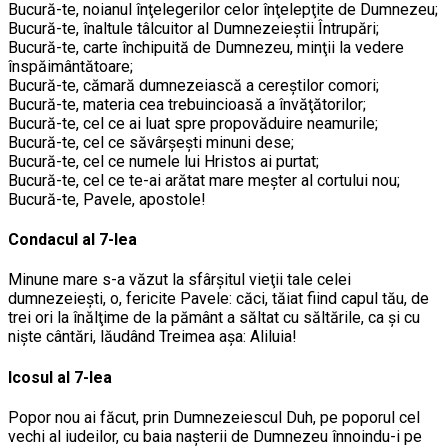
Bucură-te, noianul înţelegerilor celor înţelepţite de Dumnezeu;
Bucură-te, înaltule tâlcuitor al Dumnezeieştii Întrupări;
Bucură-te, carte închipuită de Dumnezeu, minţii la vedere
înspăimântătoare;
Bucură-te, cămară dumnezeiască a cereştilor comori;
Bucură-te, materia cea trebuincioasă a învăţătorilor;
Bucură-te, cel ce ai luat spre propovăduire neamurile;
Bucură-te, cel ce săvârşeşti minuni dese;
Bucură-te, cel ce numele lui Hristos ai purtat;
Bucură-te, cel ce te-ai arătat mare meşter al cortului nou;
Bucură-te, Pavele, apostole!
Condacul al 7-lea
Minune mare s-a văzut la sfârşitul vieţii tale celei
dumnezeieşti, o, fericite Pavele: căci, tăiat fiind capul tău, de
trei ori la înălţime de la pământ a săltat cu săltările, ca şi cu
nişte cântări, lăudând Treimea aşa: Aliluia!
Icosul al 7-lea
Popor nou ai făcut, prin Dumnezeiescul Duh, pe poporul cel
vechi al iudeilor, cu baia naşterii de Dumnezeu înnoindu-i pe