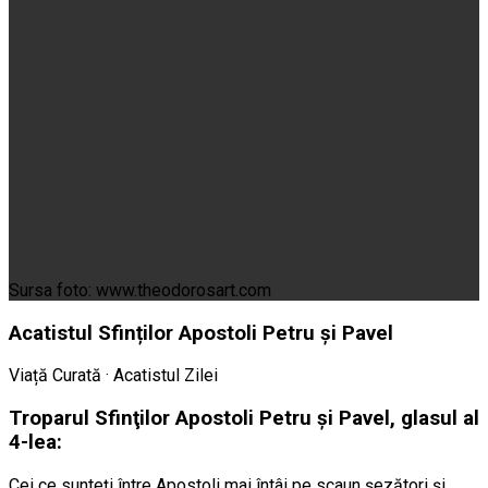
Sursa foto: www.theodorosart.com
Acatistul Sfinților Apostoli Petru și Pavel
Viață Curată · Acatistul Zilei
Troparul Sfinţilor Apostoli Petru şi Pavel, glasul al
4-lea:
Cei ce sunteţi între Apostoli mai întâi pe scaun şezători şi