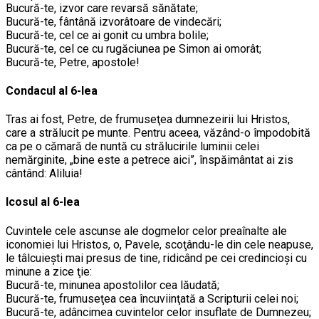
Bucură-te, izvor care revarsă sănătate;
Bucură-te, fântână izvorâtoare de vindecări;
Bucură-te, cel ce ai gonit cu umbra bolile;
Bucură-te, cel ce cu rugăciunea pe Simon ai omorât;
Bucură-te, Petre, apostole!
Condacul al 6-lea
Tras ai fost, Petre, de frumuseţea dumnezeirii lui Hristos,
care a strălucit pe munte. Pentru aceea, văzând-o împodobită
ca pe o cămară de nuntă cu strălucirile luminii celei
nemărginite, „bine este a petrece aici”, înspăimântat ai zis
cântând: Aliluia!
Icosul al 6-lea
Cuvintele cele ascunse ale dogmelor celor preaînalte ale
iconomiei lui Hristos, o, Pavele, scoţându-le din cele neapuse,
le tâlcuieşti mai presus de tine, ridicând pe cei credincioşi cu
minune a zice ţie:
Bucură-te, minunea apostolilor cea lăudată;
Bucură-te, frumuseţea cea încuviinţată a Scripturii celei noi;
Bucură-te, adâncimea cuvintelor celor insuflate de Dumnezeu;