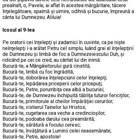
preaînalt, o, Pavele, ai aflat în acestea mărgăritare, tăcere
înţelegătoare, spaimă şi uimire, odihnă şi bucurie, împreună a
cânta lui Dumnezeu: Aliluia!
Icosul al 9-lea
Pe oratorii cei înţelepţi şi zadarnici în cuvinte, ca pe nişte
neînţelepţi i-a arătat Petru cel simplu, luând grai al înţelepţirii
de Dumnezeu şi limbă de foc a Dumnezeiescului Duh, şi
ridicând pe cei ce cred, au cântat lui din inimă:
Bucură-te, a Mângâietorului gură cinstită;
Bucură-te, limbă cu foc îngrădită;
Bucură-te, doborârea înţelepciunii celor înţelepţi;
Bucură-te, lepădarea priceperii celor pricepuţi;
Bucură-te, Petre, porumbiţa cea albă a bucuriei;
Bucură-te, de Dumnezeu închipuită tăbliţa tuturor fericiţilor;
Bucură-te, primitorule al cheilor Împărăţiei cerurilor;
Bucură-te, vistierul Tainelor lui Hristos;
Bucură-te, cugetarea cea veche a credincioşilor;
Bucură-te, podoaba darului cea preamărită;
Bucură-te, sărătură a focului ceresc;
Bucură-te, învăţătură a Luminii celei neasemănate;
Bucură-te, Petre, apostole!