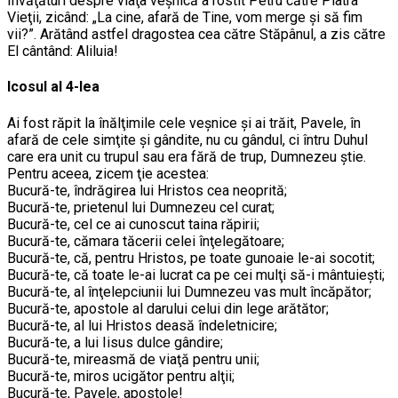
Învăţături despre viaţa veşnică a rostit Petru către Piatra
Vieţii, zicând: „La cine, afară de Tine, vom merge şi să fim
vii?”. Arătând astfel dragostea cea către Stăpânul, a zis către
El cântând: Aliluia!
Icosul al 4-lea
Ai fost răpit la înălţimile cele veşnice şi ai trăit, Pavele, în
afară de cele simţite şi gândite, nu cu gândul, ci întru Duhul
care era unit cu trupul sau era fără de trup, Dumnezeu ştie.
Pentru aceea, zicem ţie acestea:
Bucură-te, îndrăgirea lui Hristos cea neoprită;
Bucură-te, prietenul lui Dumnezeu cel curat;
Bucură-te, cel ce ai cunoscut taina răpirii;
Bucură-te, cămara tăcerii celei înţelegătoare;
Bucură-te, că, pentru Hristos, pe toate gunoaie le-ai socotit;
Bucură-te, că toate le-ai lucrat ca pe cei mulţi să-i mântuieşti;
Bucură-te, al înţelepciunii lui Dumnezeu vas mult încăpător;
Bucură-te, apostole al darului celui din lege arătător;
Bucură-te, al lui Hristos deasă îndeletnicire;
Bucură-te, a lui Iisus dulce gândire;
Bucură-te, mireasmă de viaţă pentru unii;
Bucură-te, miros ucigător pentru alţii;
Bucură-te, Pavele, apostole!