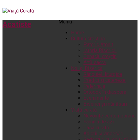
Meniu
Acatiste
Home
Cultură creștină
Pateric Atonit
Istoria Bisericii
Cenaclu creștin
Artă sacră
Noi și Biserica
Rânduieli liturgice
Predici și cateheze
Pelerinaje
Ortodox în diaspora
Evenimente
Biserici și mănăstiri
Viață curată
Nevoințe contemporane
Familia de azi
Casa curată
Adicții și vindecări
Gadgeturi cu două tăișuri