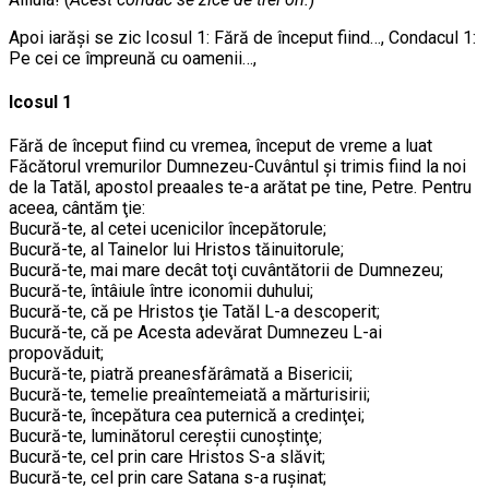
Apoi iarăşi se zic Icosul 1: Fără de început fiind…, Condacul 1:
Pe cei ce împreună cu oamenii…,
Icosul 1
Fără de început fiind cu vremea, început de vreme a luat
Făcătorul vremurilor Dumnezeu-Cuvântul şi trimis fiind la noi
de la Tatăl, apostol preaales te-a arătat pe tine, Petre. Pentru
aceea, cântăm ţie:
Bucură-te, al cetei ucenicilor începătorule;
Bucură-te, al Tainelor lui Hristos tăinuitorule;
Bucură-te, mai mare decât toţi cuvântătorii de Dumnezeu;
Bucură-te, întâiule între iconomii duhului;
Bucură-te, că pe Hristos ţie Tatăl L-a descoperit;
Bucură-te, că pe Acesta adevărat Dumnezeu L-ai
propovăduit;
Bucură-te, piatră preanesfărâmată a Bisericii;
Bucură-te, temelie preaîntemeiată a mărturisirii;
Bucură-te, începătura cea puternică a credinţei;
Bucură-te, luminătorul cereştii cunoştinţe;
Bucură-te, cel prin care Hristos S-a slăvit;
Bucură-te, cel prin care Satana s-a ruşinat;