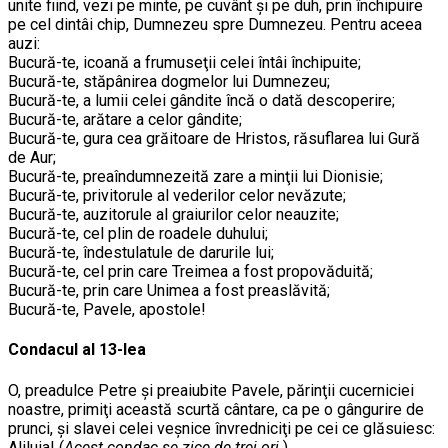
unite fiind, vezi pe minte, pe cuvânt şi pe duh, prin închipuire
pe cel dintâi chip, Dumnezeu spre Dumnezeu. Pentru aceea
auzi:
Bucură-te, icoană a frumuseţii celei întâi închipuite;
Bucură-te, stăpânirea dogmelor lui Dumnezeu;
Bucură-te, a lumii celei gândite încă o dată descoperire;
Bucură-te, arătare a celor gândite;
Bucură-te, gura cea grăitoare de Hristos, răsuflarea lui Gură
de Aur;
Bucură-te, preaîndumnezeită zare a minţii lui Dionisie;
Bucură-te, privitorule al vederilor celor nevăzute;
Bucură-te, auzitorule al graiurilor celor neauzite;
Bucură-te, cel plin de roadele duhului;
Bucură-te, îndestulatule de darurile lui;
Bucură-te, cel prin care Treimea a fost propovăduită;
Bucură-te, prin care Unimea a fost preaslăvită;
Bucură-te, Pavele, apostole!
Condacul al 13-lea
O, preadulce Petre şi preaiubite Pavele, părinţii cucerniciei
noastre, primiţi această scurtă cântare, ca pe o gângurire de
prunci, şi slavei celei veşnice învredniciţi pe cei ce glăsuiesc:
Aliluia! (
Acest condac se zice de trei ori.
)