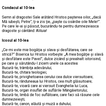
Condacul al 10-lea
Semn al dragostei Sale arătând Hristos paşterea oilor, „dacă
Mă iubeşti, Petre”, ţi-a zis ţie, „paşte cu osârdie oile Mele!”.
Pe care le-ai şi păscut, bucurându-te pentru dumnezeiasca
dragoste şi cântând: Aliluia!
Icosul al 10-lea
„Ce-mi este mie bogăţia şi slava şi desfătarea, care se
strică?” Biserica lui Hristos vorbeşte: „A mea bogăţie şi slavă
şi desfătare este Pavel”, dulce zicând şi preaînalt istorisind,
pe care şi sărutându-l zicem unele ca acestea:
Bucură-te, trâmbiţa adevărului;
Bucură-te, chitara teologiei;
Bucură-te, privighetoarea cerului cea dulce viersuitoare;
Bucură-te, rânduneaua lui Hristos, cea mult glăsuitoare;
Bucură-te, vioară care ai viersuit Evanghelia lui Luca;
Bucură-te, organ insuflat de suflările Mângâietorului;
Bucură-te, limbă de foc suflătoare, care faci să răsune cele
dumnezeieşti;
Bucură-te, canon, alăută şi muză a duhului;