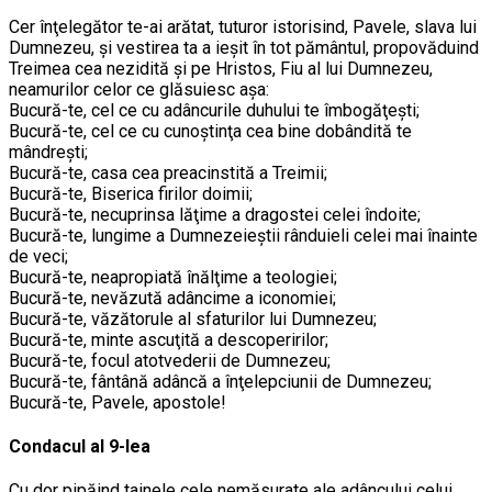
Cer înţelegător te-ai arătat, tuturor istorisind, Pavele, slava lui
Dumnezeu, şi vestirea ta a ieşit în tot pământul, propovăduind
Treimea cea nezidită şi pe Hristos, Fiu al lui Dumnezeu,
neamurilor celor ce glăsuiesc aşa:
Bucură-te, cel ce cu adâncurile duhului te îmbogăţeşti;
Bucură-te, cel ce cu cunoştinţa cea bine dobândită te
mândreşti;
Bucură-te, casa cea preacinstită a Treimii;
Bucură-te, Biserica firilor doimii;
Bucură-te, necuprinsa lăţime a dragostei celei îndoite;
Bucură-te, lungime a Dumnezeieştii rânduieli celei mai înainte
de veci;
Bucură-te, neapropiată înălţime a teologiei;
Bucură-te, nevăzută adâncime a iconomiei;
Bucură-te, văzătorule al sfaturilor lui Dumnezeu;
Bucură-te, minte ascuţită a descoperirilor;
Bucură-te, focul atotvederii de Dumnezeu;
Bucură-te, fântână adâncă a înţelepciunii de Dumnezeu;
Bucură-te, Pavele, apostole!
Condacul al 9-lea
Cu dor pipăind tainele cele nemăsurate ale adâncului celui