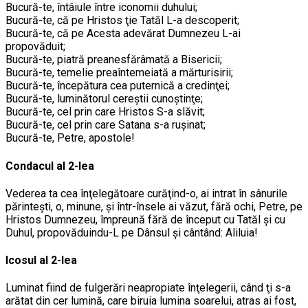
Bucură-te, întâiule între iconomii duhului;
Bucură-te, că pe Hristos ţie Tatăl L-a descoperit;
Bucură-te, că pe Acesta adevărat Dumnezeu L-ai
propovăduit;
Bucură-te, piatră preanesfărâmată a Bisericii;
Bucură-te, temelie preaîntemeiată a mărturisirii;
Bucură-te, începătura cea puternică a credinţei;
Bucură-te, luminătorul cereştii cunoştinţe;
Bucură-te, cel prin care Hristos S-a slăvit;
Bucură-te, cel prin care Satana s-a ruşinat;
Bucură-te, Petre, apostole!
Condacul al 2-lea
Vederea ta cea înţelegătoare curăţind-o, ai intrat în sânurile
părinteşti, o, minune, şi într-însele ai văzut, fără ochi, Petre, pe
Hristos Dumnezeu, împreună fără de început cu Tatăl şi cu
Duhul, propovăduindu-L pe Dânsul şi cântând: Aliluia!
Icosul al 2-lea
Luminat fiind de fulgerări neapropiate înţelegerii, când ţi s-a
arătat din cer lumină, care biruia lumina soarelui, atras ai fost,