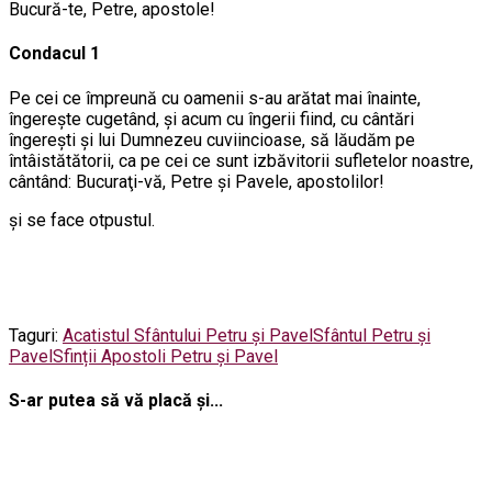
Bucură-te, Petre, apostole!
Condacul 1
Pe cei ce împreună cu oamenii s-au arătat mai înainte,
îngereşte cugetând, şi acum cu îngerii fiind, cu cântări
îngereşti şi lui Dumnezeu cuviincioase, să lăudăm pe
întâistătătorii, ca pe cei ce sunt izbăvitorii sufletelor noastre,
cântând: Bucuraţi-vă, Petre şi Pavele, apostolilor!
şi se face otpustul.
Taguri:
Acatistul Sfântului Petru și Pavel
Sfântul Petru și
Pavel
Sfinții Apostoli Petru și Pavel
S-ar putea să vă placă și...