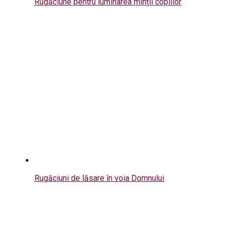
Rugăciune pentru luminarea minții copiilor
Rugăciuni de lăsare în voia Domnului