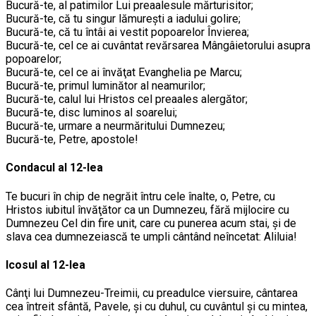
Bucură-te, al patimilor Lui preaalesule mărturisitor;
Bucură-te, că tu singur lămureşti a iadului golire;
Bucură-te, că tu întâi ai vestit popoarelor Învierea;
Bucură-te, cel ce ai cuvântat revărsarea Mângâietorului asupra
popoarelor;
Bucură-te, cel ce ai învăţat Evanghelia pe Marcu;
Bucură-te, primul luminător al neamurilor;
Bucură-te, calul lui Hristos cel preaales alergător;
Bucură-te, disc luminos al soarelui;
Bucură-te, urmare a neurmăritului Dumnezeu;
Bucură-te, Petre, apostole!
Condacul al 12-lea
Te bucuri în chip de negrăit întru cele înalte, o, Petre, cu
Hristos iubitul învăţător ca un Dumnezeu, fără mijlocire cu
Dumnezeu Cel din fire unit, care cu punerea acum stai, şi de
slava cea dumnezeiască te umpli cântând neîncetat: Aliluia!
Icosul al 12-lea
Cânţi lui Dumnezeu-Treimii, cu preadulce viersuire, cântarea
cea întreit sfântă, Pavele, şi cu duhul, cu cuvântul şi cu mintea,