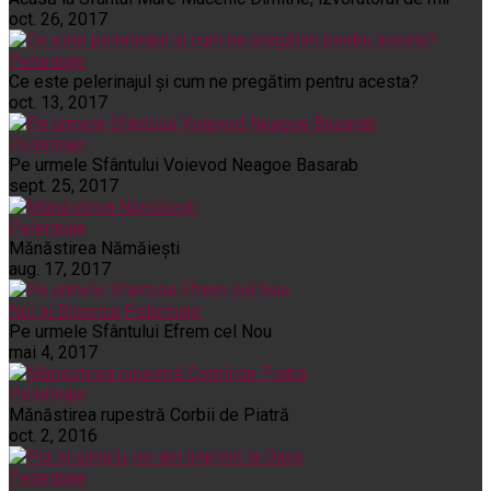
oct. 26, 2017
Pelerinaje
Ce este pelerinajul şi cum ne pregătim pentru acesta?
oct. 13, 2017
Pelerinaje
Pe urmele Sfântului Voievod Neagoe Basarab
sept. 25, 2017
Pelerinaje
Mănăstirea Nămăiești
aug. 17, 2017
Noi și Biserica
Pelerinaje
Pe urmele Sfântului Efrem cel Nou
mai 4, 2017
Pelerinaje
Mănăstirea rupestră Corbii de Piatră
oct. 2, 2016
Pelerinaje