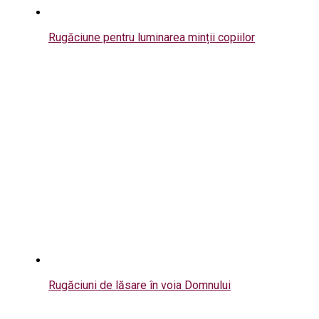
Rugăciune pentru luminarea minții copiilor
Rugăciuni de lăsare în voia Domnului