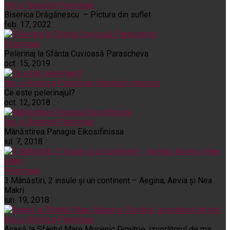
Noi și Biserica
Pelerinaje
Biserica Drăgănescu – Pictura din suflet
feb. 17, 2022
Pelerinaje
Pelerinaj la Sfânta Cuvioasă Parascheva
oct. 15, 2019
Noi și Biserica
Pelerinaje
Rânduieli liturgice
Ce este pelerinajul?
oct. 12, 2018
Noi și Biserica
Pelerinaje
Mânăstirea Panagia Eikosifinissa
iul. 7, 2018
Pelerinaje
3 Mânăstiri, 2 insule și un continent – Aegina, Aevia și Nea
Makri
iun. 19, 2018
Noi și Biserica
Pelerinaje
Acasă la Sfântul Mare Mucenic Dimitrie, izvorâtorul de mir