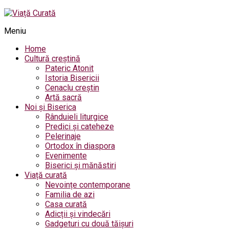
Meniu
Home
Cultură creștină
Pateric Atonit
Istoria Bisericii
Cenaclu creștin
Artă sacră
Noi și Biserica
Rânduieli liturgice
Predici și cateheze
Pelerinaje
Ortodox în diaspora
Evenimente
Biserici și mănăstiri
Viață curată
Nevoințe contemporane
Familia de azi
Casa curată
Adicții și vindecări
Gadgeturi cu două tăișuri