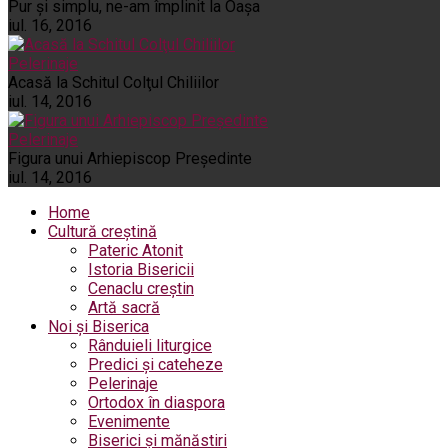
Pur şi simplu, ne-am împlinit la Oaşa
iul. 16, 2016
Pelerinaje
Acasă la Schitul Colţul Chiliilor
iul. 14, 2016
Pelerinaje
Figura unui Arhiepiscop Preşedinte
iul. 14, 2016
Home
Cultură creștină
Pateric Atonit
Istoria Bisericii
Cenaclu creștin
Artă sacră
Noi și Biserica
Rânduieli liturgice
Predici și cateheze
Pelerinaje
Ortodox în diaspora
Evenimente
Biserici și mănăstiri