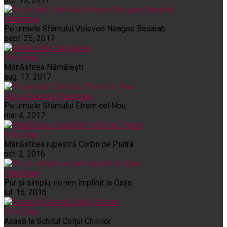
Pelerinaje
Pe urmele Sfântului Voievod Neagoe Basarab
sept. 25, 2017
Pelerinaje
Mănăstirea Nămăiești
aug. 17, 2017
Noi și Biserica
Pelerinaje
Pe urmele Sfântului Efrem cel Nou
mai 4, 2017
Pelerinaje
Mănăstirea rupestră Corbii de Piatră
oct. 2, 2016
Pelerinaje
Pur şi simplu, ne-am împlinit la Oaşa
iul. 16, 2016
Pelerinaje
Acasă la Schitul Colţul Chiliilor