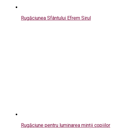
Rugăciunea Sfântului Efrem Sirul
Rugăciune pentru luminarea minții copiilor