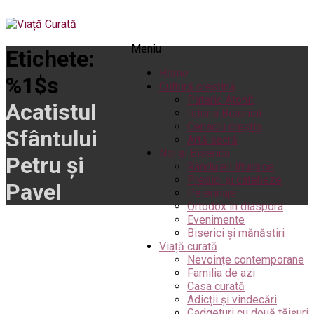
Meniu
Etichete:
Home
%1$s
Cultură creștină
Pateric Atonit
Acatistul
Istoria Bisericii
Cenaclu creștin
Sfântului
Artă sacră
Noi și Biserica
Petru și
Rânduieli liturgice
Predici și cateheze
Pavel
Pelerinaje
Ortodox în diaspora
Evenimente
Biserici și mănăstiri
Viață curată
Nevoințe contemporane
Familia de azi
Casa curată
Adicții și vindecări
Gadgeturi cu două tăișuri