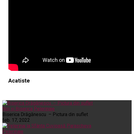
Acatiste
Noi și Biserica
Pelerinaje
Biserica Drăgănescu – Pictura din suflet
feb. 17, 2022
Pelerinaje