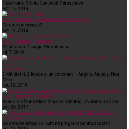
Pelerinaj la Sfânta Cuvioasă Parascheva
oct. 15, 2019
Noi și Biserica
Pelerinaje
Rânduieli liturgice
Ce este pelerinajul?
oct. 12, 2018
Noi și Biserica
Pelerinaje
Mânăstirea Panagia Eikosifinissa
iul. 7, 2018
Pelerinaje
3 Mânăstiri, 2 insule și un continent – Aegina, Aevia și Nea
Makri
iun. 19, 2018
Noi și Biserica
Pelerinaje
Acasă la Sfântul Mare Mucenic Dimitrie, izvorâtorul de mir
oct. 26, 2017
Pelerinaje
Ce este pelerinajul şi cum ne pregătim pentru acesta?
oct. 13, 2017