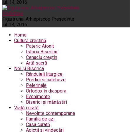
iul. 14, 2016
Pelerinaje
Figura unui Arhiepiscop Preşedinte
iul. 14, 2016
Home
Cultură creștină
Pateric Atonit
Istoria Bisericii
Cenaclu creștin
Artă sacră
Noi și Biserica
Rânduieli liturgice
Predici și cateheze
Pelerinaje
Ortodox în diaspora
Evenimente
Biserici și mănăstiri
Viață curată
Nevoințe contemporane
Familia de azi
Casa curată
Adicții și vindecări