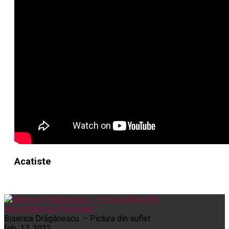
Acatiste
Noi și Biserica
Pelerinaje
Biserica Drăgănescu – Pictura din suflet
feb. 17, 2022