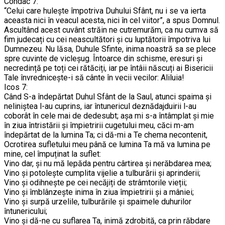
Condac 7:
“Celui care hulește împotriva Duhului Sfânt, nu i se va ierta
aceasta nici în veacul acesta, nici în cel viitor”, a spus Domnul.
Ascultând acest cuvânt străin ne cutremurăm, ca nu cumva să
fim judecați cu cei neascultători și cu luptătorii împotriva lui
Dumnezeu. Nu lăsa, Duhule Sfinte, inima noastră sa se plece
spre cuvinte de vicleșug. Întoarce din schisme, eresuri și
necredință pe toți cei rătăciți, iar pe întâii născuți ai Bisericii
Tale învrednicește-i să cânte în vecii vecilor: Aliluia!
Icos 7:
Când S-a îndepărtat Duhul Sfânt de la Saul, atunci spaima și
neliniștea l-au cuprins, iar întunericul deznădajduirii l-au
coborât în cele mai de dedesubt; așa mi s-a întâmplat și mie
în ziua întristării și împietririi cugetului meu, căci m-am
îndepărtat de la lumina Ta; ci dă-mi a Te chema necontenit,
Ocrotirea sufletului meu până ce lumina Ta mă va lumina pe
mine, cel împuținat la suflet:
Vino dar, și nu mă lepăda pentru cârtirea și nerăbdarea mea;
Vino și potolește cumplita vijelie a tulburării și aprinderii;
Vino și odihnește pe cei necăjiți de strâmtorile vieții;
Vino și îmblânzește inima în ziua împietririi și a mâniei;
Vino și surpă urzelile, tulburările și spaimele duhurilor
întunericului;
Vino și dă-ne cu suflarea Ta, inimă zdrobită, ca prin răbdare