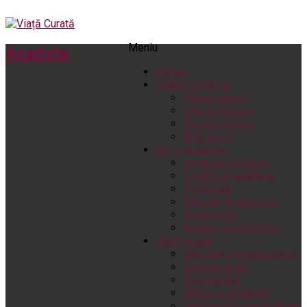
Meniu
Acatiste
Home
Cultură creștină
Pateric Atonit
Istoria Bisericii
Cenaclu creștin
Artă sacră
Noi și Biserica
Rânduieli liturgice
Predici și cateheze
Pelerinaje
Ortodox în diaspora
Evenimente
Biserici și mănăstiri
Viață curată
Nevoințe contemporane
Familia de azi
Casa curată
Adicții și vindecări
Gadgeturi cu două tăișuri