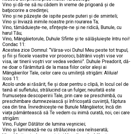
Vino și dă-ne să nu cădem în vreme de prigoană și de
batjocorire a credinței;
Vino și ne păzește de ispite peste puteri și de sminteli;
Vino și înviază inimile noastre prin rourarea Ta;
Vino, tămăduiește-ne, sfințește-ne și ne ridică, Bunule, cu
harul Tău;
Vino, Mângâietorule, Duhule Sfinte și te sălășluiește întru noi!
Condac 11:
Acestea zice Domnul: “Vărsa-voi Duhul Meu peste tot trupul,
și fiii și fiicele voastre vor prooroci, bătrânii voștri vise vor
visa, iar tinerii voștri vor vedea vedenii”. Duhule Preadorit, dă-
ne doar o fărâmitură de la masa fiilor celor aleși ai
Mângâierilor Tale, celor care cu umilință strigăm: Aliluia!
Icos 11:
Acolo unde ai răsărit, fie și doar pentru o clipă, în locul cel de
taină al sufletului, strălucind ca un fulger, neuitată este
frumusețea descoperirii Tale, prin care se preschimbă, cu
preschimbare dumnezeiască și înfricoșată cuviință, făptura
cea din tina. Învrednicește-ne Bunule Mângâietor, încă din
viața pământească să Te vedem cu inimă curată, noi, cei care
strigăm:
Vino, Fulger Dătător de lumina veșniciei;
Vino și luminează-ne cu strălucirea cea neînserată;