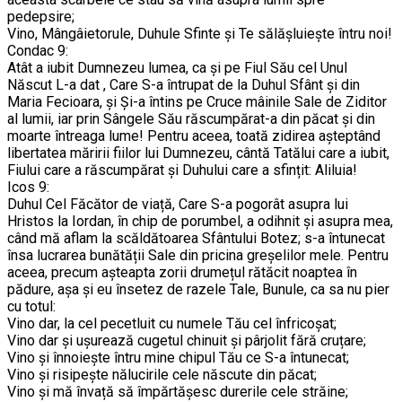
pedepsire;
Vino, Mângâietorule, Duhule Sfinte și Te sălășluiește întru noi!
Condac 9:
Atât a iubit Dumnezeu lumea, ca și pe Fiul Său cel Unul
Născut L-a dat , Care S-a întrupat de la Duhul Sfânt și din
Maria Fecioara, și Și-a întins pe Cruce mâinile Sale de Ziditor
al lumii, iar prin Sângele Său răscumpărat-a din păcat și din
moarte întreaga lume! Pentru aceea, toată zidirea așteptând
libertatea măririi fiilor lui Dumnezeu, cântă Tatălui care a iubit,
Fiului care a răscumpărat și Duhului care a sfințit: Aliluia!
Icos 9:
Duhul Cel Făcător de viață, Care S-a pogorât asupra lui
Hristos la Iordan, în chip de porumbel, a odihnit și asupra mea,
când mă aflam la scăldătoarea Sfântului Botez; s-a întunecat
însa lucrarea bunătății Sale din pricina greșelilor mele. Pentru
aceea, precum așteapta zorii drumețul rătăcit noaptea în
pădure, așa și eu însetez de razele Tale, Bunule, ca sa nu pier
cu totul:
Vino dar, la cel pecetluit cu numele Tău cel înfricoșat;
Vino dar și ușurează cugetul chinuit și pârjolit fără cruțare;
Vino și înnoiește întru mine chipul Tău ce S-a întunecat;
Vino și risipește nălucirile cele născute din păcat;
Vino și mă învață să împărtășesc durerile cele străine;