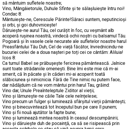
să mântuim sufletele noastre;
Vino, Mângâietorule, Duhule Sfinte și te sălașluiește întru noi!
Condac 8:
Mântuiește-ne, Cerescule Părinte!Săraci suntem, neputincioși
și orbi, și goi duhovnicește!
Dăruiește-ne aurul Tău, cel curățit în foc, cu veșmânt alb
acoperă rușinea noastră, vindecă ochii noștri cu balsamul Tău.
Pogoară și în vasele cele necurate ale sufletelor noastre harul
Preasfântului Tău Duh, Cel de viață făcător, învrednicindu-ne
bucuriei celei de a doua nașteri pe toți cei ce cântăm: Aliluia!
Icos 8:
Ca turnul Babel se prăbușește fericirea pământească. Jalnice
sunt toate strădaniile omenești. Bine îmi este mie că m-ai
smerit, că în păcate și în căderi mi-ai acoperit toată
slăbiciunea și nimicnicia. Fără de Tine nimic nu putem face,
dar nădăjduim că ne vom mântui prin harul Tau, grăind:
Vino dar, Unule Preaînteleptule Ziditor al vieții;
Vino și lămurește-ne căile Tale cele neînțelese;
Vino precum un fulger și luminează sfârșitul vieții pământești;
Vino și binecuvintează tot începutul bun pe care îl punem;
Vino și fii nouă ajutător la fapte bune;
Vino și luminează mintea noastră în ceasul descumpănirii;
Vino și dăruiește duh de pocaință, ca să se risipească prin
aceasta scârbele ce stau să vină asupra lumii spre