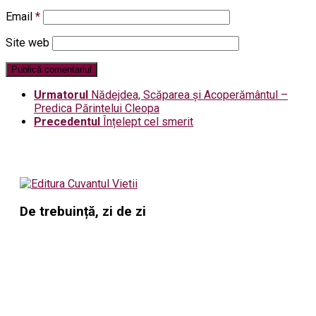
Email
*
Site web
Urmatorul
Nădejdea, Scăparea și Acoperământul –
Predica Părintelui Cleopa
Precedentul
Înțelept cel smerit
De trebuință, zi de zi