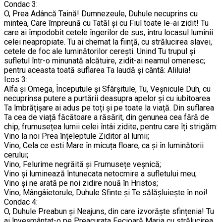
Condac 3:
O, Prea Adâncă Taină! Dumnezeule, Duhule necuprins cu
mintea, Care împreună cu Tatăl și cu Fiul toate le-ai zidit! Tu
care ai împodobit cetele îngerilor de sus, întru locasul luminii
celei neapropiate. Tu ai chemat la ființă, cu strălucirea slavei,
cetele de foc ale luminătorilor cerești. Unind Tu trupul și
sufletul într-o minunată alcătuire, zidit-ai neamul omenesc;
pentru aceasta toată suflarea Ta laudă și cântă: Aliluia!
Icos 3:
Alfa și Omega, Începutule și Sfârșitule, Tu, Veșnicule Duh, cu
necuprinsa putere a purtării deasupra apelor și cu iubitoarea
Ta îmbrățișare ai adus pe toți și pe toate la viață. Din suflarea
Ta cea de viață făcătoare a răsărit, din genunea cea fără de
chip, frumusețea lumii celei întâi zidite, pentru care îți strigăm:
Vino la noi Prea înțeleptule Ziditor al lumii;
Vino, Cela ce esti Mare în micuța floare, ca și în luminătorii
cerului;
Vino, Felurime negrăită și Frumusețe veșnică;
Vino și luminează întunecata netocmire a sufletului meu;
Vino și ne arată pe noi zidire nouă în Hristos;
Vino, Mângâietorule, Duhule Sfinte și Te sălășluiește în noi!
Condac 4:
O, Duhule Preabun și Neajuns, din care izvorăște sfințenia! Tu
ai înveșmântat-o pe Preacurata Fecioară Maria cu strălucirea