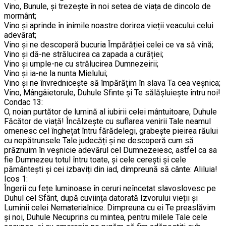
Vino, Bunule, și trezește în noi setea de viața de dincolo de
mormânt;
Vino și aprinde în inimile noastre dorirea vieții veacului celui
adevărat;
Vino și ne descoperă bucuria Împărăției celei ce va să vină;
Vino și dă-ne strălucirea ca zapada a curăției;
Vino și umple-ne cu strălucirea Dumnezeirii;
Vino și ia-ne la nunta Mielului;
Vino și ne învrednicește să împărățim în slava Ta cea veșnica;
Vino, Mângâietorule, Duhule Sfinte și Te sălășluiește întru noi!
Condac 13:
O, noian purtător de lumină al iubirii celei mântuitoare, Duhule
Făcător de viață! Încălzește cu suflarea venirii Tale neamul
omenesc cel înghețat întru fărădelegi, grabește pieirea răului
cu nepătrunsele Tale judecăți și ne descoperă cum să
prăznuim în veșnicie adevărul cel Dumnezeiesc, astfel ca sa
fie Dumnezeu totul întru toate, și cele cerești și cele
pământești și cei izbaviți din iad, dimpreună să cânte: Aliluia!
Icos 1:
Îngerii cu fețe luminoase în ceruri neîncetat slavoslovesc pe
Duhul cel Sfânt, după cuviința datorată Izvorului vieții și
Luminii celei Nematerialnice. Dimpreuna cu ei Te preaslăvim
și noi, Duhule Necuprins cu mintea, pentru milele Tale cele