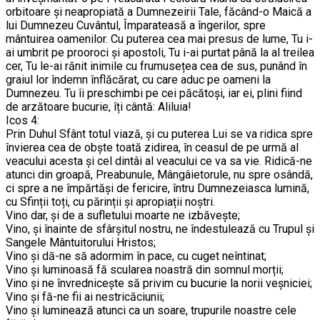
orbitoare și neapropiată a Dumnezeirii Tale, făcând-o Maică a
lui Dumnezeu Cuvântul, Împarateasă a îngerilor, spre
mântuirea oamenilor. Cu puterea cea mai presus de lume, Tu i-
ai umbrit pe prooroci și apostoli, Tu i-ai purtat până la al treilea
cer, Tu le-ai rănit inimile cu frumusețea cea de sus, punând în
graiul lor îndemn înflăcărat, cu care aduc pe oameni la
Dumnezeu. Tu îi preschimbi pe cei păcătoși, iar ei, plini fiind
de arzătoare bucurie, îți cântă: Aliluia!
Icos 4:
Prin Duhul Sfânt totul viază, și cu puterea Lui se va ridica spre
învierea cea de obște toată zidirea, în ceasul de pe urmă al
veacului acesta și cel dintâi al veacului ce va sa vie. Ridică-ne
atunci din groapă, Preabunule, Mângâietorule, nu spre osândă,
ci spre a ne împărtăși de fericire, întru Dumnezeiasca lumină,
cu Sfinții toți, cu părinții și apropiații noștri.
Vino dar, și de a sufletului moarte ne izbăvește;
Vino, și înainte de sfârșitul nostru, ne îndestulează cu Trupul și
Sangele Mântuitorului Hristos;
Vino și dă-ne să adormim în pace, cu cuget neîntinat;
Vino și luminoasă fă scularea noastră din somnul morții;
Vino și ne învrednicește să privim cu bucurie la norii veșniciei;
Vino și fă-ne fii ai nestricăciunii;
Vino și luminează atunci ca un soare, trupurile noastre cele