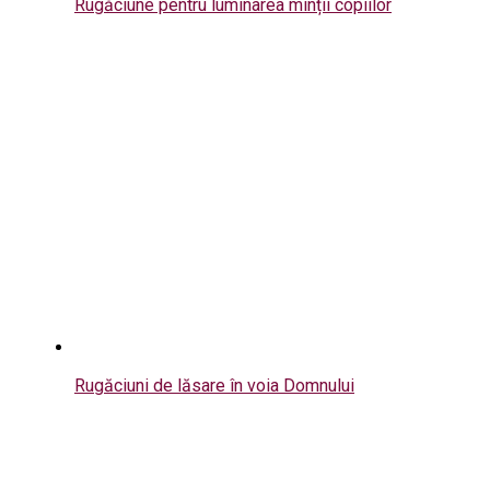
Rugăciune pentru luminarea minții copiilor
Rugăciuni de lăsare în voia Domnului