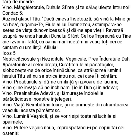
fără de moarte;
Vino, Mângâietorule, Duhule Sfinte și te sălășluiește întru noi!
Condac 5:
Auzind glasul Tău: “Dacă cineva însetează, să vină la Mine și
să bea”, rugămu-Te, Fiule al lui Dumnezeu, astâmpără-ne
setea de viața duhovnicească și dă-ne apa vieții. Revarsă
asupră-ne unda harului Duhului Sfânt, Cel ce împreună cu Tine
are izvor în Tatăl, ca sa nu mai însetăm în veac, toți cei ce
cântăm cu umilință: Aliluia!
Icos 5:
Nestricăciosule și Neziditule, Veșnicule, Prea Înduratule Duh,
Apăratorule al celor drepți, Curățitorule al păcătoșilor,
slobozește-ne de orice întinăciune, ca strălucirea luminii
harului Tău să nu se strice întru noi, cei care Îti cântăm:
Vino, Preabunule și dă-ne umilință și izvoare de lacrimi;
Vino și ne învață să ne închinăm Ție în Duh și în adevăr;
Vino, Preaînaltule Adevăr, și lămurește îndoielile
sărăcăcioasei noastre înțelegeri;
Vino, Viață Neîmbătrânitoare, și ne primește din strâmtoarea
veacului acesta pământesc;
Vino, Lumină Veșnică, și se vor risipi toate nălucirile și
spaimele;
Vino, Putere veșnic nouă, împrospătându-i pe copiii tăi cei
osteniți;