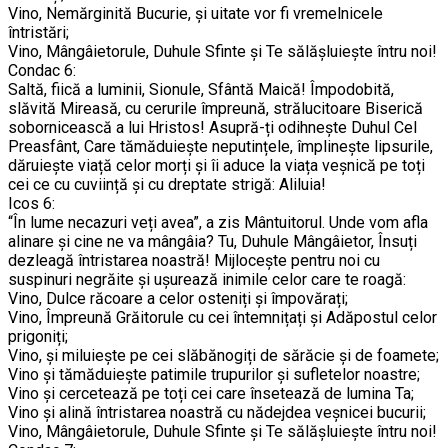
Vino, Nemărginită Bucurie, și uitate vor fi vremelnicele
întristări;
Vino, Mângâietorule, Duhule Sfinte și Te sălășluiește întru noi!
Condac 6:
Saltă, fiică a luminii, Sionule, Sfântă Maică! Împodobită,
slăvită Mireasă, cu cerurile împreună, strălucitoare Biserică
sobornicească a lui Hristos! Asupră-ți odihnește Duhul Cel
Preasfânt, Care tămăduiește neputințele, împlinește lipsurile,
dăruiește viață celor morți și îi aduce la viața veșnică pe toți
cei ce cu cuviință și cu dreptate strigă: Aliluia!
Icos 6:
“În lume necazuri veți avea”, a zis Mântuitorul. Unde vom afla
alinare și cine ne va mângâia? Tu, Duhule Mângâietor, Însuți
dezleagă întristarea noastră! Mijlocește pentru noi cu
suspinuri negrăite și ușurează inimile celor care te roagă:
Vino, Dulce răcoare a celor osteniți și împovărați;
Vino, Împreună Grăitorule cu cei întemnițați și Adăpostul celor
prigoniți;
Vino, și miluiește pe cei slăbănogiți de sărăcie și de foamete;
Vino și tămăduiește patimile trupurilor și sufletelor noastre;
Vino și cercetează pe toți cei care însetează de lumina Ta;
Vino și alină întristarea noastră cu nădejdea veșnicei bucurii;
Vino, Mângâietorule, Duhule Sfinte și Te sălășluiește întru noi!