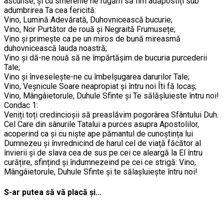
ascunse, și cu smerenie ne rugăm să fim adăpostiți sub
adumbrirea Ta cea fericită:
Vino, Lumină Adevărată, Duhovnicească bucurie;
Vino, Nor Purtător de rouă și Negraită Frumusețe;
Vino și primește ca pe un miros de bună mireasmă
duhovnicească lauda noastră;
Vino și dă-ne nouă să ne împărtășim de bucuria purcederii
Tale;
Vino și înveselește-ne cu îmbelșugarea darurilor Tale;
Vino, Veșnicule Soare neapropiat și întru noi Îti fă locaș;
Vino, Mângâietorule, Duhule Sfinte și Te sălășluieste întru noi!
Condac 1:
Veniți toți credincioșii să preaslăvim pogorârea Sfântului Duh.
Cel Care din sânurile Tatalui a purces asupra Apostolilor,
acoperind ca și cu niște ape pămantul de cunoștința lui
Dumnezeu și învrednicind de harul cel de viață făcător al
învierii și de slava cea de sus pe cei ce aleargă la El întru
curățire, sfințind și îndumnezeind pe cei ce strigă: Vino,
Mângâietorule, Duhule Sfinte și te sălașluiește întru noi!
S-ar putea să vă placă și...