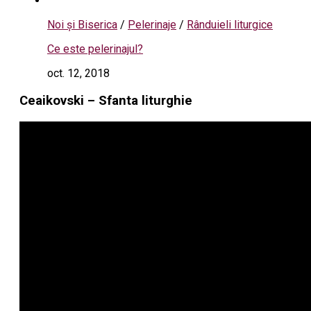
Noi și Biserica
/
Pelerinaje
/
Rânduieli liturgice
Ce este pelerinajul?
oct. 12, 2018
Ceaikovski – Sfanta liturghie