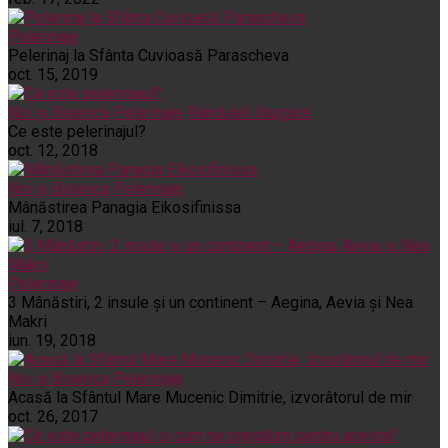
Pelerinaje
Pelerinaj la Sfânta Cuvioasă Parascheva
oct. 15, 2019
Noi și Biserica
Pelerinaje
Rânduieli liturgice
Ce este pelerinajul?
oct. 12, 2018
Noi și Biserica
Pelerinaje
Mânăstirea Panagia Eikosifinissa
iul. 7, 2018
Pelerinaje
3 Mânăstiri, 2 insule și un continent – Aegina, Aevia și Nea
Makri
iun. 19, 2018
Noi și Biserica
Pelerinaje
Acasă la Sfântul Mare Mucenic Dimitrie, izvorâtorul de mir
oct. 26, 2017