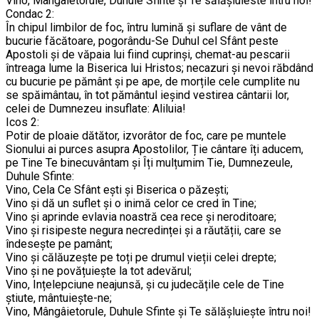
Vino, Mângâietorule, Duhule Sfinte și Te sălășluieste întru noi!
Condac 2:
În chipul limbilor de foc, întru lumină și suflare de vânt de
bucurie făcătoare, pogorându-Se Duhul cel Sfânt peste
Apostoli și de văpaia lui fiind cuprinși, chemat-au pescarii
întreaga lume la Biserica lui Hristos; necazuri și nevoi răbdând
cu bucurie pe pământ și pe ape, de morțile cele cumplite nu
se spăimântau, în tot pământul ieșind vestirea cântarii lor,
celei de Dumnezeu insuflate: Aliluia!
Icos 2:
Potir de ploaie dătător, izvorâtor de foc, care pe muntele
Sionului ai purces asupra Apostolilor, Ție cântare îți aducem,
pe Tine Te binecuvântam și Îți mulțumim Tie, Dumnezeule,
Duhule Sfinte:
Vino, Cela Ce Sfânt ești și Biserica o păzești;
Vino și dă un suflet și o inimă celor ce cred în Tine;
Vino și aprinde evlavia noastră cea rece și neroditoare;
Vino și risipeste negura necredinței și a răutății, care se
îndesește pe pamânt;
Vino și călăuzește pe toți pe drumul vieții celei drepte;
Vino și ne povățuiește la tot adevărul;
Vino, Ințelepciune neajunsă, și cu judecățile cele de Tine
știute, mântuiește-ne;
Vino, Mângâietorule, Duhule Sfinte și Te sălășluiește întru noi!