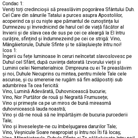
Condac 1:
Veniți toți credincioșii să preaslăvim pogorârea Sfântului Duh.
Cel Care din sânurile Tatalui a purces asupra Apostolilor,
acoperind ca și cu niște ape pămantul de cunoștința lui
Dumnezeu și învrednicind de harul cel de viață făcător al
învierii și de slava cea de sus pe cei ce aleargă la El întru
curățire, sfințind și îndumnezeind pe cei ce strigă: Vino,
Mângâietorule, Duhule Sfinte și te sălașluiește întru noi!
Icos 1:
Îngerii cu fețe luminoase în ceruri neîncetat slavoslovesc pe
Duhul cel Sfânt, după cuviința datorată Izvorului vieții și
Luminii celei Nematerialnice. Dimpreuna cu ei Te preaslăvim
și noi, Duhule Necuprins cu mintea, pentru milele Tale cele
ascunse, și cu smerenie ne rugăm să fim adăpostiți sub
adumbrirea Ta cea fericită:
Vino, Lumină Adevărată, Duhovnicească bucurie;
Vino, Nor Purtător de rouă și Negraită Frumusețe;
Vino și primește ca pe un miros de bună mireasmă
duhovnicească lauda noastră;
Vino și dă-ne nouă să ne împărtășim de bucuria purcederii
Tale;
Vino și înveselește-ne cu îmbelșugarea darurilor Tale;
Vino, Veșnicule Soare neapropiat și întru noi Îti fă locaș;