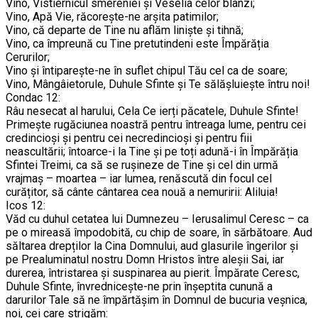
Vino, Vistiernicul smereniei și Veselia celor blânzi;
Vino, Apă Vie, răcorește-ne arșita patimilor;
Vino, că departe de Tine nu aflăm liniște și tihnă;
Vino, ca împreună cu Tine pretutindeni este Împărăția
Cerurilor;
Vino și întiparește-ne în suflet chipul Tău cel ca de soare;
Vino, Mângâietorule, Duhule Sfinte și Te sălășluiește întru noi!
Condac 12:
Râu nesecat al harului, Cela Ce ierți păcatele, Duhule Sfinte!
Primește rugăciunea noastră pentru întreaga lume, pentru cei
credincioși și pentru cei necredincioși și pentru fiii
neascultării; întoarce-i la Tine și pe toți adună-i în Împărăția
Sfintei Treimi, ca să se rușineze de Tine și cel din urmă
vrajmaș – moartea – iar lumea, renăscută din focul cel
curățitor, să cânte cântarea cea nouă a nemuririi: Aliluia!
Icos 12:
Văd cu duhul cetatea lui Dumnezeu – Ierusalimul Ceresc – ca
pe o mireasă împodobită, cu chip de soare, în sărbătoare. Aud
săltarea drepților la Cina Domnului, aud glasurile îngerilor și
pe Prealuminatul nostru Domn Hristos între aleșii Sai, iar
durerea, întristarea și suspinarea au pierit. Împărate Ceresc,
Duhule Sfinte, învrednicește-ne prin înșeptita cunună a
darurilor Tale să ne împărtășim în Domnul de bucuria veșnica,
noi, cei care strigăm: