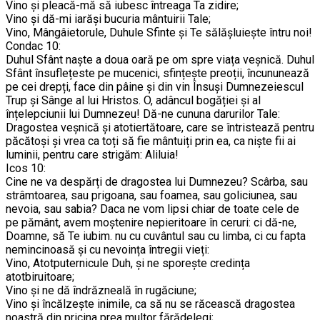
Vino și pleacă-mă să iubesc întreaga Ta zidire;
Vino și dă-mi iarăși bucuria mântuirii Tale;
Vino, Mângâietorule, Duhule Sfinte și Te sălășluiește întru noi!
Condac 10:
Duhul Sfânt naște a doua oară pe om spre viața veșnică. Duhul
Sfânt însuflețeste pe mucenici, sfințește preoții, încununează
pe cei drepți, face din pâine și din vin Însuși Dumnezeiescul
Trup și Sânge al lui Hristos. O, adâncul bogăției și al
înțelepciunii lui Dumnezeu! Dă-ne cununa darurilor Tale:
Dragostea veșnică și atotiertătoare, care se întristează pentru
păcătoși și vrea ca toți să fie mântuiți prin ea, ca niște fii ai
luminii, pentru care strigăm: Aliluia!
Icos 10:
Cine ne va despărți de dragostea lui Dumnezeu? Scârba, sau
strâmtoarea, sau prigoana, sau foamea, sau goliciunea, sau
nevoia, sau sabia? Daca ne vom lipsi chiar de toate cele de
pe pământ, avem moștenire nepieritoare în ceruri: ci dă-ne,
Doamne, să Te iubim. nu cu cuvântul sau cu limba, ci cu fapta
nemincinoasă și cu nevoința întregii vieți:
Vino, Atotputernicule Duh, și ne sporește credința
atotbiruitoare;
Vino și ne dă îndrăzneală în rugăciune;
Vino și încălzește inimile, ca să nu se răcească dragostea
noastră din pricina prea multor fărădelegi;