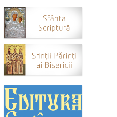
Ortodox în diaspora
Evenimente
Biserici și mănăstiri
Viață curată
Nevoințe contemporane
Familia de azi
Casa curată
Adicții și vindecări
Gadgeturi cu două tăișuri
Bucătărie biblică
Interviuri
Puncte de Vedere