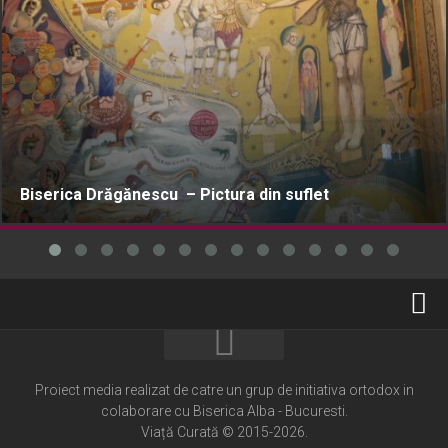
Biserica Drăgănescu – Pictura din suflet
Home
Cultură creștină
Proiect media realizat de catre un grup de initiativa ortodox in
colaborare cu Biserica Alba - Bucuresti.
Pateric Atonit
Viață Curată © 2015-2026.