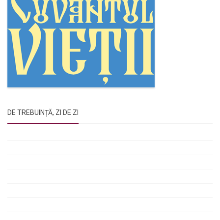
DE TREBUINȚĂ, ZI DE ZI
Rugăciunile Sfintei Treimi
Rugăciunea Sfântului Efrem Sirul
Rugăciune pentru luminarea minții copiilor
Rugăciuni de lăsare în voia Domnului
Rugăciuni de mulțumire
Rugăciuni către Sfânta Cuvioasă Parascheva