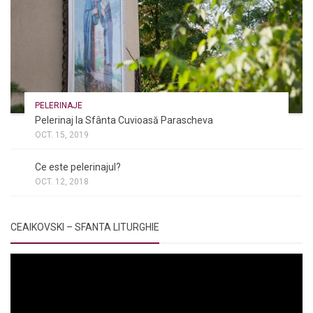
PELERINAJE
Pelerinaj la Sfânta Cuvioasă Parascheva
OCT. 15, 2019
NOI ȘI BISERICA
/
PELERINAJE
/
RÂNDUIELI LITURGICE
Ce este pelerinajul?
OCT. 12, 2018
CEAIKOVSKI – SFANTA LITURGHIE