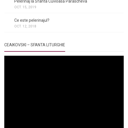
Pelerinaj la Sfânta Cuvioasă Parascheva
OCT. 15, 2019
NOI ȘI BISERICA
/
PELERINAJE
/
RÂNDUIELI LITURGICE
Ce este pelerinajul?
OCT. 12, 2018
CEAIKOVSKI – SFANTA LITURGHIE