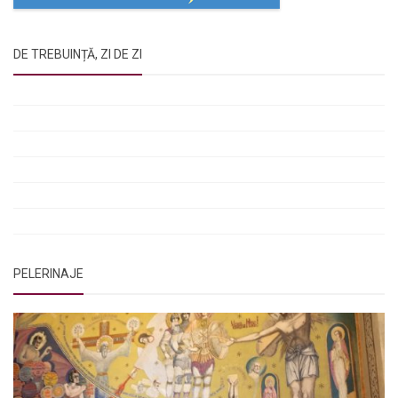
DE TREBUINȚĂ, ZI DE ZI
Rugăciunile Sfintei Treimi
Rugăciunea Sfântului Efrem Sirul
Rugăciune pentru luminarea minții copiilor
Rugăciuni de lăsare în voia Domnului
Rugăciuni de mulțumire
Rugăciuni către Sfânta Cuvioasă Parascheva
PELERINAJE