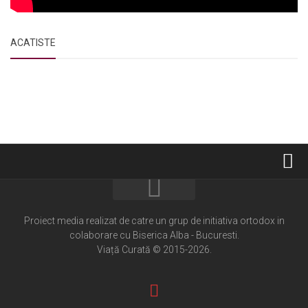
ACATISTE
Home
Cultură creștină
Proiect media realizat de catre un grup de initiativa ortodox in
colaborare cu Biserica Alba - Bucuresti.
Pateric Atonit
Viață Curată © 2015-2026.
Istoria Bisericii
Cenaclu creștin