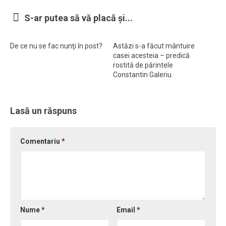
Ortodox în diaspora
S-ar putea să vă placă și...
Evenimente
De ce nu se fac nunţi în post?
Astăzi s-a făcut mântuire
Biserici și mănăstiri
casei acesteia – predică
rostită de părintele
Viață curată
Constantin Galeriu
Nevoințe contemporane
Familia de azi
Lasă un răspuns
Casa curată
Adicții și vindecări
Comentariu
*
Gadgeturi cu două tăișuri
Bucătărie biblică
Interviuri
Puncte de Vedere
Nume
*
Email
*