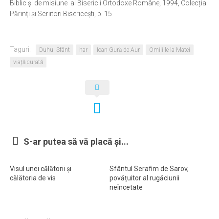
Biblic și de misiune al Bisericii Ortodoxe Române, 1994, Colecția
Părinți și Scriitori Bisericești, p. 15
Taguri:
Duhul Sfânt
har
Ioan Gură de Aur
Omiliile la Matei
viață curată
S-ar putea să vă placă și...
Visul unei călătorii și
Sfântul Serafim de Sarov,
călătoria de vis
povățuitor al rugăciunii
neîncetate