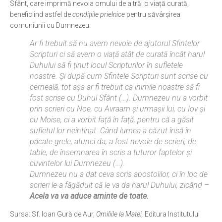
Sfânt, care imprimă nevoia omului de a trăi o viață curată,
beneficiind astfel de
condițiile prielnice
pentru săvârșirea
Ortodox în diaspora
comuniunii cu Dumnezeu.
Evenimente
Ar fi trebuit să nu avem nevoie de ajutorul Sfintelor
Biserici și mănăstiri
Scripturi ci să avem o viață atât de curată încât harul
Duhului să fi ținut locul Scripturilor în sufletele
Viață curată
noastre. Și după cum Sfintele Scripturi sunt scrise cu
Nevoințe contemporane
cerneală, tot așa ar fi trebuit ca inimile noastre să fi
fost scrise cu Duhul Sfânt (…). Dumnezeu nu a vorbit
Familia de azi
prin scrieri cu Noe, cu Avraam și urmașii lui, cu Iov și
Casa curată
cu Moise, ci a vorbit față în față, pentru că a găsit
sufletul lor neîntinat. Când lumea a căzut însă în
Adicții și vindecări
păcate grele, atunci da, a fost nevoie de scrieri, de
Gadgeturi cu două tăișuri
table, de însemnarea în scris a tuturor faptelor și
cuvintelor lui Dumnezeu (…).
Bucătărie biblică
Dumnezeu nu a dat ceva scris apostolilor, ci în loc de
Interviuri
scrieri le-a făgăduit că le va da harul Duhului, zicând –
Acela va va aduce aminte de toate.
Puncte de Vedere
Sursa: Sf. Ioan Gură de Aur,
Omiliile la Matei,
Editura Institutului