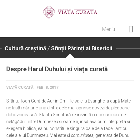
Meniu
Home
Cultură creștină
/
Sfinții Părinți ai Bisericii
Cultură creștină
Pateric Atonit
Despre Harul Duhului și viața curată
Istoria Bisericii
Cenaclu creștin
VIAȚĂ CURATĂ · FEB. 8, 2017
Artă sacră
Sfântul Ioan Gură de Aur în Omiliile sale la Evanghelia după Matei
Noi și Biserica
ne lasă mărturie una dintre cele mai aprinse dovezi de pledoarie
duhovnicească. Sfânta Scriptură reprezintă o comunicare de
Rânduieli liturgice
netăgăduit între Dumnezeu și oameni, însă așa cum interpreta și
exegeza biblică, ea nu constituie singura cale de a face liant cu
Predici și cateheze
cele ale lui Dumnezeu. Mai este și
comuniunea
, generata de Duhul
Pelerinaje