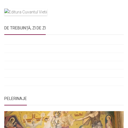
DE TREBUINȚĂ, ZI DE ZI
Rugăciunile Sfintei Treimi
Rugăciunea Sfântului Efrem Sirul
Rugăciune pentru luminarea minții copiilor
Rugăciuni de lăsare în voia Domnului
Rugăciuni de mulțumire
Rugăciuni către Sfânta Cuvioasă Parascheva
PELERINAJE