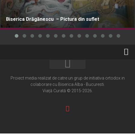
Biserica Drăgănescu – Pictura din suflet
Home
Cultură creștină
Proiect media realizat de catre un grup de initiativa ortodox in
colaborare cu Biserica Alba - Bucuresti.
Pateric Atonit
Viață Curată © 2015-2026.
Istoria Bisericii
Cenaclu creștin
Artă sacră
Noi și Biserica