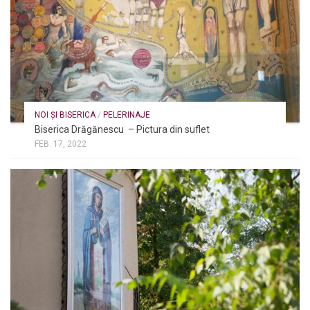
NOI ȘI BISERICA
/
PELERINAJE
Biserica Drăgănescu – Pictura din suflet
FEB. 17, 2022