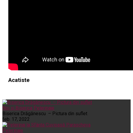
Acatiste
Noi și Biserica
Pelerinaje
Biserica Drăgănescu – Pictura din suflet
feb. 17, 2022
Pelerinaje