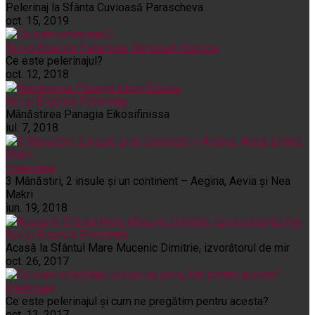
Pelerinaj la Sfânta Cuvioasă Parascheva
oct. 15, 2019
Noi și Biserica
Pelerinaje
Rânduieli liturgice
Ce este pelerinajul?
oct. 12, 2018
Noi și Biserica
Pelerinaje
Mânăstirea Panagia Eikosifinissa
iul. 7, 2018
Pelerinaje
3 Mânăstiri, 2 insule și un continent – Aegina, Aevia și Nea
Makri
iun. 19, 2018
Noi și Biserica
Pelerinaje
Acasă la Sfântul Mare Mucenic Dimitrie, izvorâtorul de mir
oct. 26, 2017
Pelerinaje
Ce este pelerinajul şi cum ne pregătim pentru acesta?
oct. 13, 2017