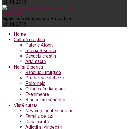
iul. 14, 2016
Pelerinaje
Figura unui Arhiepiscop Preşedinte
iul. 14, 2016
Home
Cultură creștină
Pateric Atonit
Istoria Bisericii
Cenaclu creștin
Artă sacră
Noi și Biserica
Rânduieli liturgice
Predici și cateheze
Pelerinaje
Ortodox în diaspora
Evenimente
Biserici și mănăstiri
Viață curată
Nevoințe contemporane
Familia de azi
Casa curată
Adicții și vindecări