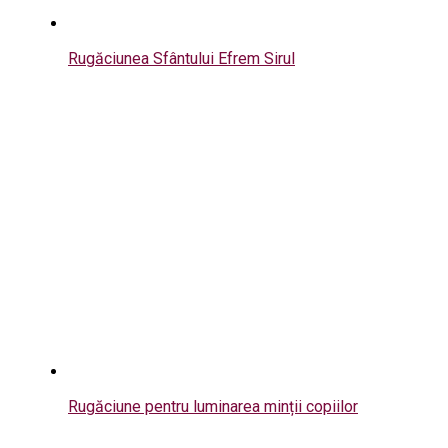
Rugăciunea Sfântului Efrem Sirul
Rugăciune pentru luminarea minții copiilor