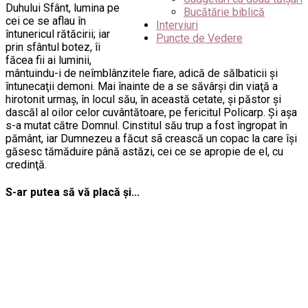
Duhului Sfânt, lumina pe
Bucătărie biblică
cei ce se aflau în
Interviuri
întunericul rătăcirii; iar
Puncte de Vedere
prin sfântul botez, îi
făcea fii ai luminii,
mântuindu-i de neîmblânzitele fiare, adică de sălbaticii şi
întunecaţii demoni. Mai înainte de a se săvârşi din viaţă a
hirotonit urmaş, în locul său, în această cetate, şi păstor şi
dascăl al oilor celor cuvântătoare, pe fericitul Policarp. Şi aşa
s-a mutat către Domnul. Cinstitul său trup a fost îngropat în
pământ, iar Dumnezeu a făcut sã crească un copac la care îşi
găsesc tămăduire până astăzi, cei ce se apropie de el, cu
credinţă.
S-ar putea să vă placă și...