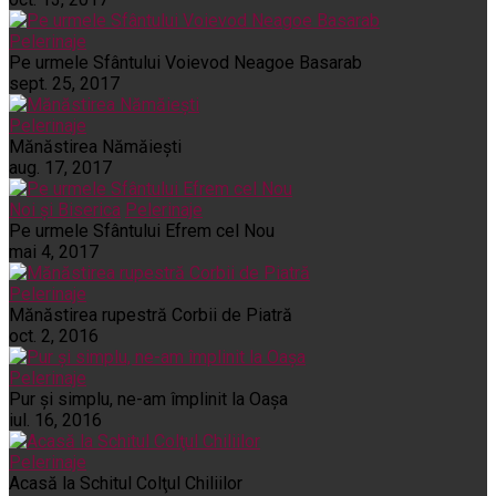
Pelerinaje
Pe urmele Sfântului Voievod Neagoe Basarab
sept. 25, 2017
Pelerinaje
Mănăstirea Nămăiești
aug. 17, 2017
Noi și Biserica
Pelerinaje
Pe urmele Sfântului Efrem cel Nou
mai 4, 2017
Pelerinaje
Mănăstirea rupestră Corbii de Piatră
oct. 2, 2016
Pelerinaje
Pur şi simplu, ne-am împlinit la Oaşa
iul. 16, 2016
Pelerinaje
Acasă la Schitul Colţul Chiliilor