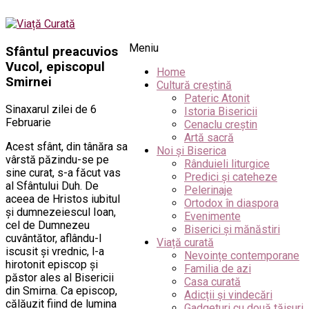
Meniu
Sfântul preacuvios
Vucol, episcopul
Home
Smirnei
Cultură creștină
Pateric Atonit
Sinaxarul zilei de 6
Istoria Bisericii
Februarie
Cenaclu creștin
Artă sacră
Acest sfânt, din tânăra sa
Noi și Biserica
vârstă păzindu-se pe
Rânduieli liturgice
sine curat, s-a făcut vas
Predici și cateheze
al Sfântului Duh. De
Pelerinaje
aceea de Hristos iubitul
Ortodox în diaspora
şi dumnezeiescul Ioan,
Evenimente
cel de Dumnezeu
Biserici și mănăstiri
cuvântător, aflându-l
Viață curată
iscusit şi vrednic, l-a
Nevoințe contemporane
hirotonit episcop şi
Familia de azi
păstor ales al Bisericii
Casa curată
din Smirna. Ca episcop,
Adicții și vindecări
călăuzit fiind de lumina
Gadgeturi cu două tăișuri