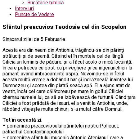
Bucătărie biblică
Interviuri
Puncte de Vedere
Sfântul preacuvios Teodosie cel din Scopelon
Sinaxarul zilei de 5 Februarie
Acesta era din neam din Antiohia, trăgându-se din părinţi
străluciţi şi de seamă. Găsind el în muntele cel de lângă
Cilicia un luminiş de pădure, şi-a făcut acolo o mică locuinţă,
în care petrecea cu post, cu priveghere şi cu îngenunchieri la
pământ, având îmbrăcăminte aspră. Nevoindu-se în felul
acesta multă vreme a dobândit har şi îndrăzneală înaintea lui
Dumnezeu şi scotea din piatră seacă apă. El a ajuns atât de
vestit, încât cei care călătoreau pe mare în golful Ciliciei
chemau numele lui, ca să se izbăvească de furtună. Când ţara
Ciliciei a fost prădată de isauri, el a venit la Antiohia, unde,
răbdând vitejeşte multe chinuri, s-a mutat către Domnul.
Tot în această zi
:
– pomenirea preacuviosului părintelui nostru Polieuct,
patriarhul Constantinopolului.
– pomenirea sfântului mucenic Antonie Atenianul, care a