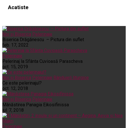
Acatiste
Noi și Biserica
Pelerinaje
Biserica Drăgănescu – Pictura din suflet
feb. 17, 2022
Pelerinaje
Pelerinaj la Sfânta Cuvioasă Parascheva
oct. 15, 2019
Noi și Biserica
Pelerinaje
Rânduieli liturgice
Ce este pelerinajul?
oct. 12, 2018
Noi și Biserica
Pelerinaje
Mânăstirea Panagia Eikosifinissa
iul. 7, 2018
Pelerinaje