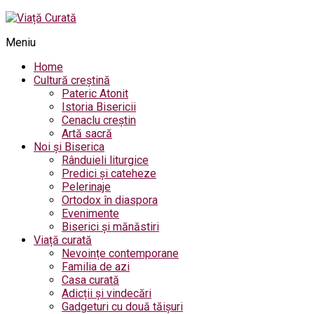
Meniu
Home
Cultură creștină
Pateric Atonit
Istoria Bisericii
Cenaclu creștin
Artă sacră
Noi și Biserica
Rânduieli liturgice
Predici și cateheze
Pelerinaje
Ortodox în diaspora
Evenimente
Biserici și mănăstiri
Viață curată
Nevoințe contemporane
Familia de azi
Casa curată
Adicții și vindecări
Gadgeturi cu două tăișuri