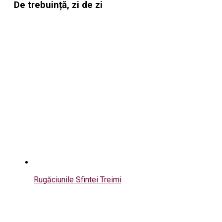
De trebuință, zi de zi
Rugăciunile Sfintei Treimi