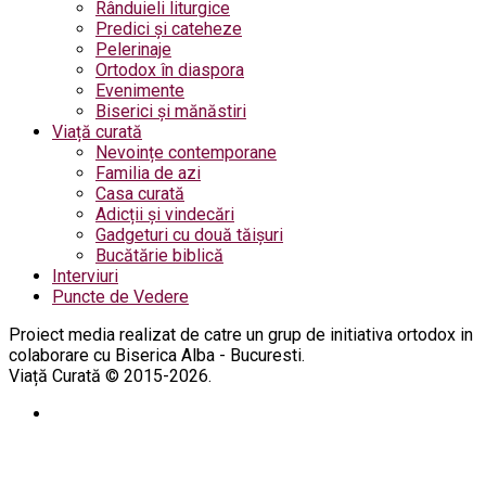
Rânduieli liturgice
Predici și cateheze
Pelerinaje
Ortodox în diaspora
Evenimente
Biserici și mănăstiri
Viață curată
Nevoințe contemporane
Familia de azi
Casa curată
Adicții și vindecări
Gadgeturi cu două tăișuri
Bucătărie biblică
Interviuri
Puncte de Vedere
Proiect media realizat de catre un grup de initiativa ortodox in
colaborare cu Biserica Alba - Bucuresti.
Viață Curată © 2015-2026.