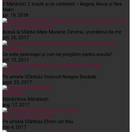
3 Mânăstiri, 2 insule și un continent – Aegina, Aevia și Nea
Makri
iun. 19, 2018
Noi și Biserica
Pelerinaje
Acasă la Sfântul Mare Mucenic Dimitrie, izvorâtorul de mir
oct. 26, 2017
Pelerinaje
Ce este pelerinajul şi cum ne pregătim pentru acesta?
oct. 13, 2017
Pelerinaje
Pe urmele Sfântului Voievod Neagoe Basarab
sept. 25, 2017
Pelerinaje
Mănăstirea Nămăiești
aug. 17, 2017
Noi și Biserica
Pelerinaje
Pe urmele Sfântului Efrem cel Nou
mai 4, 2017