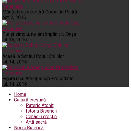
Pelerinaje
Mănăstirea rupestră Corbii de Piatră
oct. 2, 2016
Pelerinaje
Pur şi simplu, ne-am împlinit la Oaşa
iul. 16, 2016
Pelerinaje
Acasă la Schitul Colţul Chiliilor
iul. 14, 2016
Pelerinaje
Figura unui Arhiepiscop Preşedinte
iul. 14, 2016
Home
Cultură creștină
Pateric Atonit
Istoria Bisericii
Cenaclu creștin
Artă sacră
Noi și Biserica