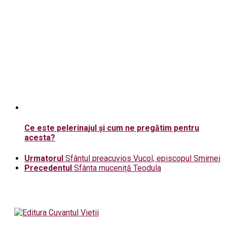
Ce este pelerinajul şi cum ne pregătim pentru
acesta?
Urmatorul
Sfântul preacuvios Vucol, episcopul Smirnei
Precedentul
Sfânta muceniță Teodula