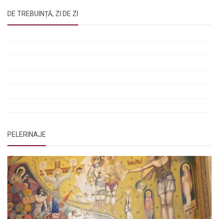
DE TREBUINȚĂ, ZI DE ZI
Rugăciunile Sfintei Treimi
Rugăciunea Sfântului Efrem Sirul
Rugăciune pentru luminarea minții copiilor
Rugăciuni de lăsare în voia Domnului
Rugăciuni de mulțumire
Rugăciuni către Sfânta Cuvioasă Parascheva
PELERINAJE