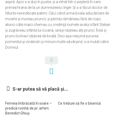
aspră. Apoi s-a dus în pustie, şi a intrat într-o peşteră în care
primea hrana de la un dumnezeiesc înger. Şi s-a făcut doctor de
Ortodox în diaspora
felurite nevindecate patimi. Căci când urma boala aducătoare de
Evenimente
moarte şi mureau pruncii, şi părinţii rămâneau fără de copii,
atunci câte maici chemau cu credinţă numele acelui sfânt Stelian
Biserici și mănăstiri
şi zugrăveau sfânta lui icoană, iarăşi năşteau alţi prunci. Însă şi
Viață curată
prunci bolnavi izbăvea de boală. Deci aşa vieţuind pururea
pomenitul şi vindecări şi minuni multe săvârşind, s-a mutat către
Nevoințe contemporane
Domnul.
Familia de azi
Casa curată
Adicții și vindecări
Gadgeturi cu două tăișuri
Bucătărie biblică
S-ar putea să vă placă și...
Interviuri
Femeia îmbrăcată în soare –
Ce trebuie să fie o biserică
Puncte de Vedere
predică rostită de pr. arhim.
Benedict Ghiuș