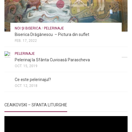
NOI ȘI BISERICA
/
PELERINAJE
Biserica Drăgănescu – Pictura din suflet
FEB. 17, 2022
PELERINAJE
Pelerinaj la Sfânta Cuvioasă Parascheva
OCT. 15, 2019
NOI ȘI BISERICA
/
PELERINAJE
/
RÂNDUIELI LITURGICE
Ce este pelerinajul?
OCT. 12, 2018
CEAIKOVSKI – SFANTA LITURGHIE