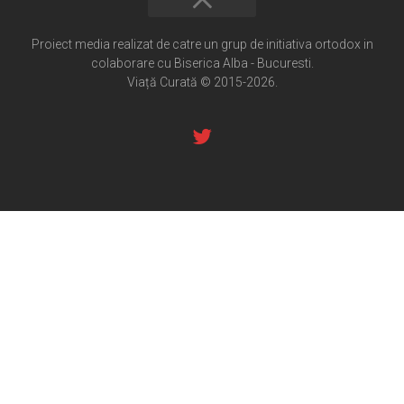
Home
Cultură creștină
Proiect media realizat de catre un grup de initiativa ortodox in
colaborare cu Biserica Alba - Bucuresti.
Pateric Atonit
Viață Curată © 2015-2026.
Istoria Bisericii
Cenaclu creștin
Artă sacră
Noi și Biserica
Rânduieli liturgice
Predici și cateheze
Pelerinaje
Ortodox în diaspora
Evenimente
Biserici și mănăstiri