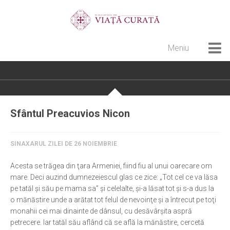
Meniu
Home
Cultură creștină
Pateric Atonit
Sfântul Preacuvios Nicon
Istoria Bisericii
Cenaclu creștin
SINAXARUL ZILEI DE 26 NOIEMBRIE
Artă sacră
Acesta se trăgea din ţara Armeniei, fiind fiu al unui oarecare om
Noi și Biserica
mare. Deci auzind dumnezeiescul glas ce zice: „Tot cel ce va lăsa
pe tatăl şi său pe mama sa” şi celelalte, şi-a lăsat tot şi s-a dus la
Rânduieli liturgice
o mănăstire unde a arătat tot felul de nevoinţe şi a întrecut pe toţi
monahii cei mai dinainte de dânsul, cu desăvârşita aspră
Predici și cateheze
petrecere. Iar tatăl său aflând că se află la mănăstire, cercetă
Pelerinaje