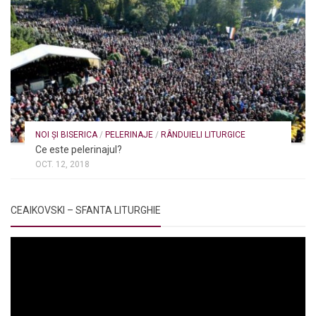
NOI ȘI BISERICA
/
PELERINAJE
/
RÂNDUIELI LITURGICE
Ce este pelerinajul?
OCT. 12, 2018
CEAIKOVSKI – SFANTA LITURGHIE