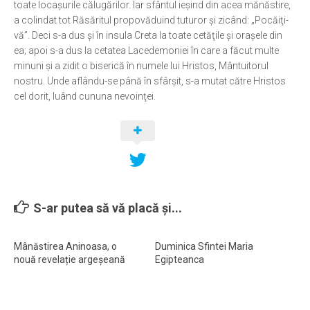
toate locaşurile călugărilor. Iar sfântul ieşind din acea mănăstire,
a colindat tot Răsăritul propovăduind tuturor şi zicând: „Pocăiţi-
Ortodox în diaspora
vă”. Deci s-a dus şi în insula Creta la toate cetăţile şi oraşele din
Evenimente
ea; apoi s-a dus la cetatea Lacedemoniei în care a făcut multe
minuni şi a zidit o biserică în numele lui Hristos, Mântuitorul
Biserici și mănăstiri
nostru. Unde aflându-se până în sfârşit, s-a mutat către Hristos
Viață curată
cel dorit, luând cununa nevoinţei.
Nevoințe contemporane
Familia de azi
Casa curată
Adicții și vindecări
Gadgeturi cu două tăișuri
S-ar putea să vă placă și...
Bucătărie biblică
Mânăstirea Aninoasa, o
Duminica Sfintei Maria
Interviuri
nouă revelație argeșeană
Egipteanca
Puncte de Vedere