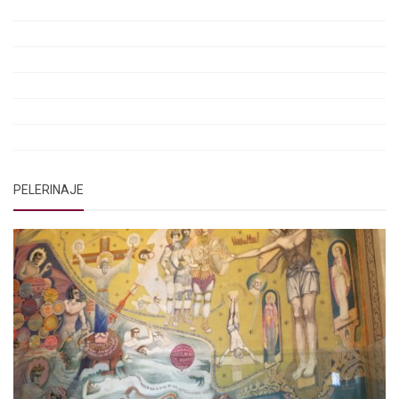
Rugăciunile Sfintei Treimi
Rugăciunea Sfântului Efrem Sirul
Rugăciune pentru luminarea minții copiilor
Rugăciuni de lăsare în voia Domnului
Rugăciuni de mulțumire
Rugăciuni către Sfânta Cuvioasă Parascheva
PELERINAJE