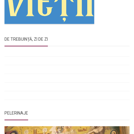
DE TREBUINȚĂ, ZI DE ZI
Rugăciunile Sfintei Treimi
Rugăciunea Sfântului Efrem Sirul
Rugăciune pentru luminarea minții copiilor
Rugăciuni de lăsare în voia Domnului
Rugăciuni de mulțumire
Rugăciuni către Sfânta Cuvioasă Parascheva
PELERINAJE