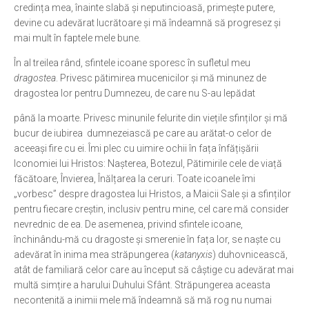
credința mea, înainte slabă și neputincioasă, primeşte putere,
devine cu adevărat lucrătoare și mă îndeamnă să progresez și
mai mult în faptele mele bune.
În al treilea rând, sfintele icoane sporesc în sufletul meu
dragostea
. Privesc pătimirea mucenicilor și mă minunez de
dragostea lor pentru Dumnezeu, de care nu S-au lepădat
până la moarte. Privesc minunile felurite din viețile sfinților și mă
bucur de iubirea dumnezeiască pe care au arătat-o celor de
aceeași fire cu ei. Îmi plec cu uimire ochii în fața înfățișării
Iconomiei lui Hristos: Nașterea, Botezul, Pătimirile cele de viață
făcătoare, Învierea, Înălțarea la ceruri. Toate icoanele îmi
„vorbesc” despre dragostea lui Hristos, a Maicii Sale și a sfinților
pentru fiecare creștin, inclusiv pentru mine, cel care mă consider
nevrednic de ea. De asemenea, privind sfintele icoane,
închinându-mă cu dragoste și smerenie în fața lor, se naște cu
adevărat în inima mea străpungerea (
katanyxis
) duhovnicească,
atât de familiară celor care au început să câștige cu adevărat mai
multă simțire a harului Duhului Sfânt. Străpungerea aceasta
necontenită a inimii mele mă îndeamnă să mă rog nu numai