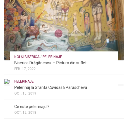
NOI ȘI BISERICA
/
PELERINAJE
Biserica Drăgănescu – Pictura din suflet
FEB. 17, 2022
PELERINAJE
Pelerinaj la Sfânta Cuvioasă Parascheva
OCT. 15, 2019
NOI ȘI BISERICA
/
PELERINAJE
/
RÂNDUIELI LITURGICE
Ce este pelerinajul?
OCT. 12, 2018