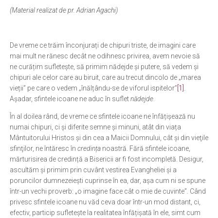
(Material realizat de pr. Adrian Agachi)
Ortodox în diaspora
Evenimente
De vreme ce trăim înconjurați de chipuri triste, de imagini care
Biserici și mănăstiri
mai mult ne rănesc decât ne odihnesc privirea, avem nevoie să
Viață curată
ne curățim sufletește, să primim nădejde și putere, să vedem și
chipuri ale celor care au biruit, care au trecut dincolo de „marea
Nevoințe contemporane
vieții” pe care o vedem „înălțându-se de viforul ispitelor”
[1]
.
Familia de azi
Așadar, sfintele icoane ne aduc în suflet
n
ă
dejde
.
Casa curată
În al doilea rând, de vreme ce sfintele icoane ne înfățișează nu
numai chipuri, ci și diferite semne și minuni, atât din viața
Adicții și vindecări
Mântuitorului Hristos și din cea a Maicii Domnului, cât și din vieţile
Gadgeturi cu două tăișuri
sfinţilor, ne întăresc în
credin
ț
a
noastră. Fără sfintele icoane,
mărturisirea de credință a Bisericii ar fi fost incompletă. Desigur,
Bucătărie biblică
ascultăm și primim prin cuvânt vestirea Evangheliei și a
Interviuri
poruncilor dumnezeiești cuprinse în ea, dar, așa cum ni se spune
într-un vechi proverb: „o imagine face cât o mie de cuvinte”. Când
Puncte de Vedere
privesc sfintele icoane nu văd ceva doar într-un mod distant, ci,
efectiv, particip sufletește la realitatea înfățișată în ele, simt cum