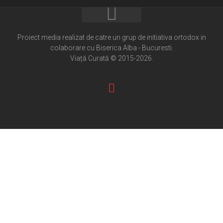
Home
Cultură creștină
Proiect media realizat de catre un grup de initiativa ortodox in
colaborare cu Biserica Alba - Bucuresti.
Pateric Atonit
Viață Curată © 2015-2026.
Istoria Bisericii
Cenaclu creștin
Artă sacră
Noi și Biserica
Rânduieli liturgice
Predici și cateheze
Pelerinaje
Ortodox în diaspora
Evenimente
Biserici și mănăstiri