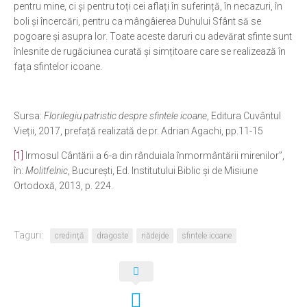
pentru mine, ci și pentru toți cei aflați în suferință, în necazuri, în
boli și încercări, pentru ca mângâierea Duhului Sfânt să se
pogoare și asupra lor. Toate aceste daruri cu adevărat sfinte sunt
înlesnite de rugăciunea curată și simțitoare care se realizează în
fața sfintelor icoane.
Sursa:
Florilegiu patristic despre sfintele icoane
, Editura Cuvântul
Vieții, 2017, prefață realizată de pr. Adrian Agachi, pp.11-15
[1]
Irmosul Cântării a 6-a din rânduiala înmormântării mirenilor”,
în:
Molitfelnic
, București, Ed. Institutului Biblic și de Misiune
Ortodoxă, 2013, p. 224.
Taguri:
credință
dragoste
nădejde
sfintele icoane