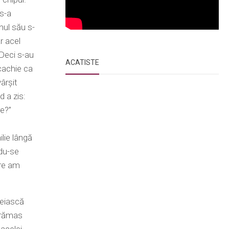
 s-a
nul său s-
ar acel
. Deci s-au
ACATISTE
cachie ca
ârşit
 a zis:
e?”
lie lângă
ndu-se
ere am
zeiască
u rămas