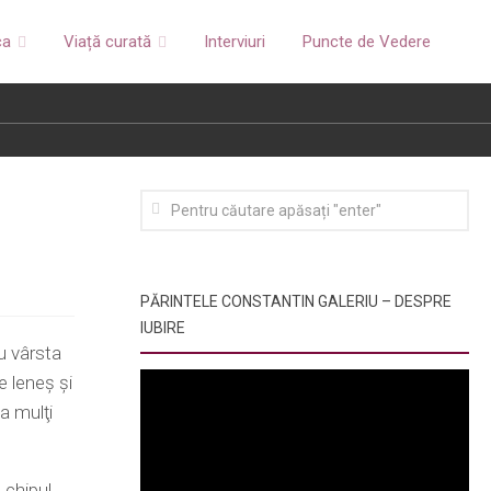
ca
Viață curată
Interviuri
Puncte de Vedere
PĂRINTELE CONSTANTIN GALERIU – DESPRE
IUBIRE
u vârsta
 leneş şi
la mulţi
 chipul.