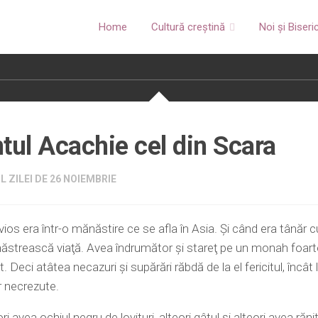
Home
Cultură creștină
Noi și Biseri
tul Acachie cel din Scara
 ZILEI DE 26 NOIEMBRIE
ios era într-o mănăstire ce se afla în Asia. Şi când era tânăr c
ăstrească viaţă. Avea îndrumător şi stareţ pe un monah foarte
. Deci atâtea necazuri şi supărări răbdă de la el fericitul, încât 
 necrezute.
i avea ochiul negru de lovituri, alteori gâtul şi alteori avea rănit