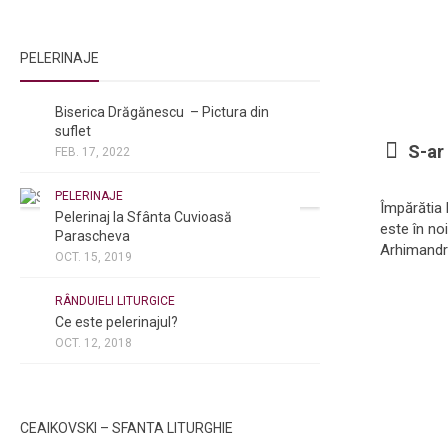
PELERINAJE
NOI ȘI BISERICA
/
PELERINAJE
Biserica Drăgănescu – Pictura din
suflet
S-ar 
FEB. 17, 2022
PELERINAJE
Împărătia
Pelerinaj la Sfânta Cuvioasă
este în noi
Parascheva
Arhimandr
OCT. 15, 2019
NOI ȘI BISERICA
/
PELERINAJE
/
RÂNDUIELI LITURGICE
Ce este pelerinajul?
OCT. 12, 2018
CEAIKOVSKI – SFANTA LITURGHIE