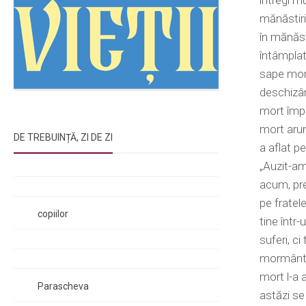
întregi m
mănăstiri
în mănăst
întâmplat 
sape morm
deschizân
mort împr
mort arun
DE TREBUINȚĂ, ZI DE ZI
a aflat p
Rugăciunile Sfintei Treimi
„Auzit-am
Rugăciunea Sfântului Efrem Sirul
acum, pre
Rugăciune pentru luminarea minții
pe fratele
copiilor
tine într
Rugăciuni de lăsare în voia Domnului
suferi, ci
Rugăciuni de mulțumire
mormântul
Rugăciuni către Sfânta Cuvioasă
mort l-a 
Parascheva
astăzi s