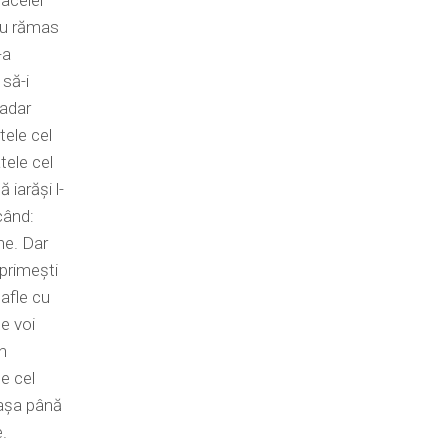
 acelei
 au rămas
-a
 să-i
şadar
tele cel
tele cel
 iarăşi l-
când:
ne. Dar
primeşti
 afle cu
te voi
în
le cel
 aşa până
.