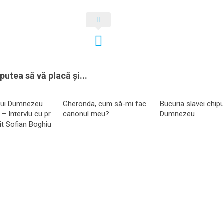
putea să vă placă și...
 lui Dumnezeu
Gheronda, cum să-mi fac
Bucuria slavei chipu
 – Interviu cu pr.
canonul meu?
Dumnezeu
it Sofian Boghiu