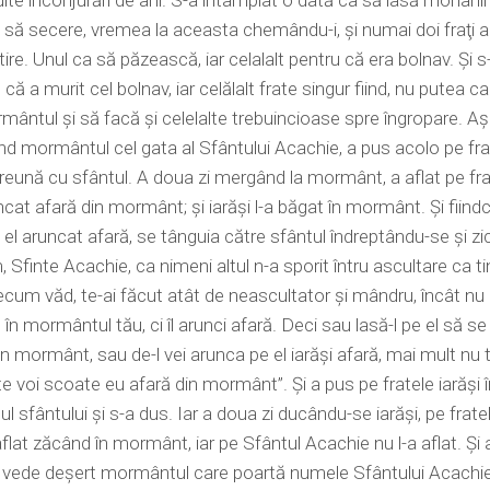
ulte înconjurări de ani. S-a întâmplat o dată ca să iasă monahii
 să secere, vremea la aceasta chemându-i, şi numai doi fraţi
ire. Unul ca să păzească, iar celalalt pentru că era bolnav. Şi s
că a murit cel bolnav, iar celălalt frate singur fiind, nu putea ca
ântul şi să facă şi celelalte trebuincioase spre îngropare. A
d mormântul cel gata al Sfântului Acachie, a pus acolo pe fra
eună cu sfântul. A doua zi mergând la mormânt, a aflat pe fra
cat afară din mormânt; şi iarăşi l-a băgat în mormânt. Şi fiindcă
e el aruncat afară, se tânguia către sfântul îndreptându-se şi zi
, Sfinte Acachie, ca nimeni altul n-a sporit întru ascultare ca ti
cum văd, te-ai făcut atât de neascultator şi mândru, încât nu 
 în mormântul tău, ci îl arunci afară. Deci sau lasă-l pe el să se
-un mormânt, sau de-l vei arunca pe el iarăşi afară, mai mult nu 
 te voi scoate eu afară din mormânt”. Şi a pus pe fratele iarăşi 
 sfântului şi s-a dus. Iar a doua zi ducându-se iarăşi, pe frate
aflat zăcând în mormânt, iar pe Sfântul Acachie nu l-a aflat. Şi
e vede deşert mormântul care poartă numele Sfântului Acachie