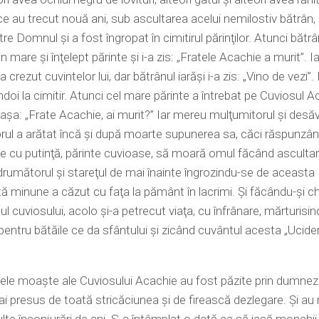
ce au trecut nouă ani, sub ascultarea acelui nemilostiv bătrân,
re Domnul şi a fost îngropat în cimitirul părinţilor. Atunci bătrâ
n mare şi înţelept părinte şi i-a zis: „Fratele Acachie a murit”. I
a crezut cuvintelor lui, dar bătrânul iarăşi i-a zis: „Vino de vezi”
oi la cimitir. Atunci cel mare părinte a întrebat pe Cuviosul A
 aşa: „Frate Acachie, ai murit?” Iar mereu mulţumitorul şi desăv
rul a arătat încă şi după moarte supunerea sa, căci răspunzând
 cu putinţă, părinte cuvioase, să moară omul făcând ascultar
drumătorul şi stareţul de mai înainte îngrozindu-se de aceasta
ă minune a căzut cu faţa la pământ în lacrimi. Şi făcându-şi chi
 cuviosului, acolo şi-a petrecut viaţa, cu înfrânare, mărturisi
r pentru bătăile ce da sfântului şi zicând cuvântul acesta „Ucid
itele moaşte ale Cuviosului Acachie au fost păzite prin dumne
i presus de toată stricăciunea şi de firească dezlegare. Şi a