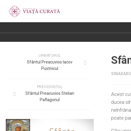
URMATORUL
Sfân
Sfântul Preacuvios Iacov
Pustnicul
SINAXARUL
PRECEDENTUL
Sfântul Preacuvios Stelian
Acest cuv
Paflagonul
ducea sih
neînfrânat
poate par
Căci uneor