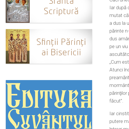
Iar după 
mutat căt
a dus la u
părinte n-
dus amând
pe un viu
ascultăto
„Cum este
Atunci în
preamărit
mormântul
părinţilo
făcut”.
Iar cinst
putere ma