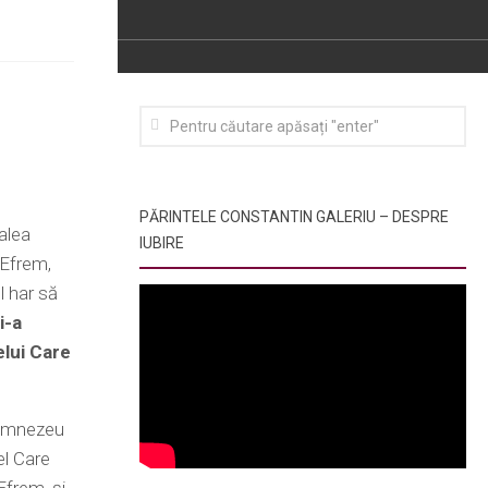
PĂRINTELE CONSTANTIN GALERIU – DESPRE
calea
IUBIRE
e Efrem,
l har să
i-a
elui Care
 Dumnezeu
el Care