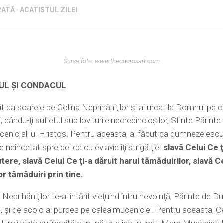
ATĂ · ACATISTUL ZILEI
Sursa foto: www.theodorosart.com
UL ȘI CONDACUL
cit ca soarele pe Colina Neprihăniţilor şi ai urcat la Domnul pe 
i, dându-ţi sufletul sub loviturile necredincioşilor, Sfinte Părint
nic al lui Hristos. Pentru aceasta, ai făcut ca dumnezeiescu
 neîncetat spre cei ce cu evlavie îţi strigă ţie:
slavă Celui Ce ţ
tere, slavă Celui Ce ţi-a dăruit harul tămăduirilor, slavă C
or tămăduiri prin tine.
 Neprihăniţilor te-ai întărit vieţuind întru nevoinţă, Părinte de
te, şi de acolo ai purces pe calea muceniciei. Pentru aceasta, C