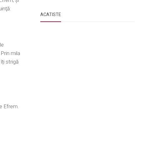
Efrem, şi
inţă:
ACATISTE
le
 Prin mila
ți strigă
ce Efrem.