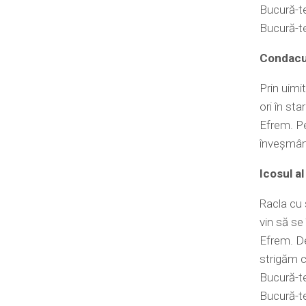
Bucură-te
Bucură-te
Condacul
Prin uimit
ori în st
Efrem. Pe
înveșmânt
Icosul al
Racla cu 
vin să se 
Efrem. De
strigăm c
Bucură-te
Bucură-te,