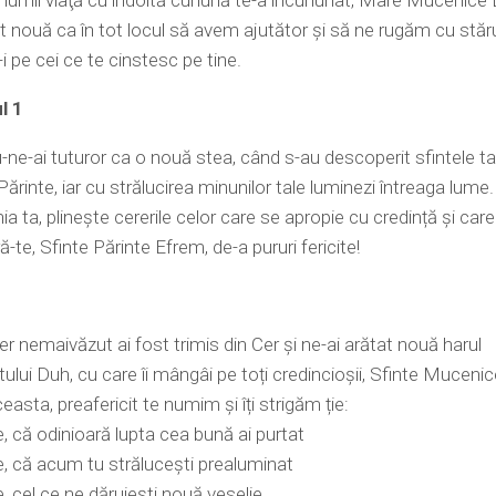
 lumii viaţă cu îndoită cunună te-a încununat, Mare Mucenice 
it nouă ca în tot locul să avem ajutător şi să ne rugăm cu stăru
-i pe cei ce te cinstesc pe tine.
l 1
u-ne-ai tuturor ca o nouă stea, când s-au descoperit sfintele ta
ărinte, iar cu strălucirea minunilor tale luminezi întreaga lume.
a ta, plinește cererile celor care se apropie cu credință și care î
ă-te, Sfinte Părinte Efrem, de-a pururi fericite!
er nemaivăzut ai fost trimis din Cer și ne-ai arătat nouă harul
ului Duh, cu care îi mângâi pe toți credincioșii, Sfinte Muceni
easta, preafericit te numim și îți strigăm ție:
, că odinioară lupta cea bună ai purtat
, că acum tu strălucești prealuminat
, cel ce ne dăruiești nouă veselie