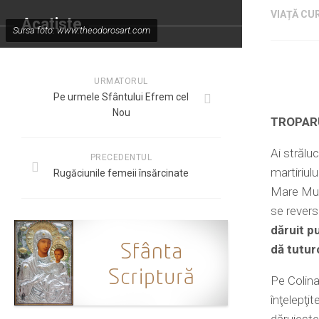
VIAȚĂ CUR
Acatiste
Sursa foto: www.theodorosart.com
URMATORUL
Pe urmele Sfântului Efrem cel
Nou
TROPAR
Ai strălu
PRECEDENTUL
martiriulu
Rugăciunile femeii însărcinate
Mare Muce
se reverse
dăruit pu
dă tutur
Pe Colina
înţelepţi