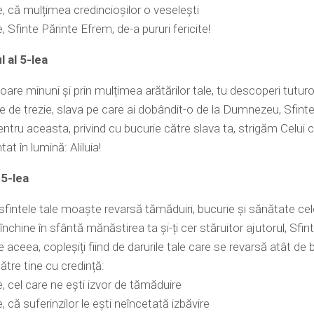
, că mulțimea credincioșilor o veselești
, Sfinte Părinte Efrem, de-a pururi fericite!
 al 5-lea
oare minuni și prin mulțimea arătărilor tale, tu descoperi tuturor
are de trezie, slava pe care ai dobândit-o de la Dumnezeu, Sfint
ntru aceasta, privind cu bucurie către slava ta, strigăm Celui c
at în lumină: Aliluia!
 5-lea
sfintele tale moaște revarsă tămăduiri, bucurie și sănătate cel
închine în sfântă mănăstirea ta și-ți cer stăruitor ajutorul, Sfin
 aceea, copleșiți fiind de darurile tale care se revarsă atât de 
ătre tine cu credință:
, cel care ne ești izvor de tămăduire
 că suferinzilor le ești neîncetată izbăvire