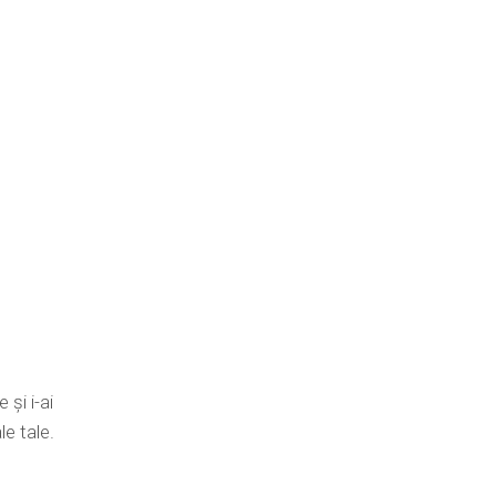
 și i-ai
e tale.