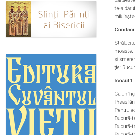
dăruieşte
te-a dăru
miluieşte
Condacu
Strălucit
moaște, P
și smereni
ție: Bucur
Icosul 1
Ca un îng
Preasfânt
Pentru ac
Bucură-te
Bucură-te
Bucură-te