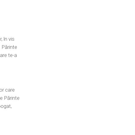
, în vis
e Părinte
are te-a
or care
te Părinte
bogat,