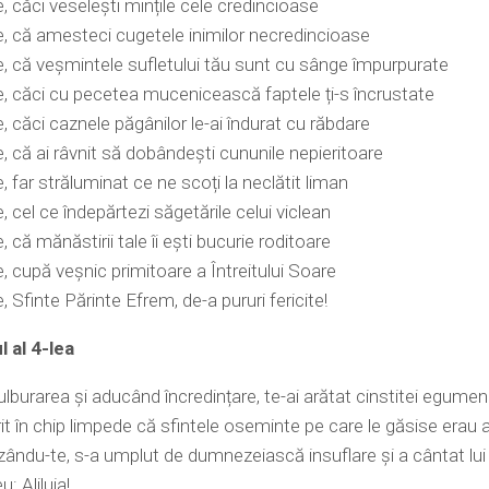
, căci veselești mințile cele credincioase
, că amesteci cugetele inimilor necredincioase
, că veșmintele sufletului tău sunt cu sânge împurpurate
, căci cu pecetea mucenicească faptele ți-s încrustate
, căci caznele păgânilor le-ai îndurat cu răbdare
, că ai râvnit să dobândești cununile nepieritoare
, far străluminat ce ne scoți la neclătit liman
, cel ce îndepărtezi săgetările celui viclean
 că mănăstirii tale îi ești bucurie roditoare
, cupă veșnic primitoare a Întreitului Soare
, Sfinte Părinte Efrem, de-a pururi fericite!
 al 4-lea
ulburarea și aducând încredințare, te-ai arătat cinstitei egumene
t în chip limpede că sfintele oseminte pe care le găsise erau al
ăzându-te, s-a umplut de dumnezeiască insuflare și a cântat lui
 Aliluia!