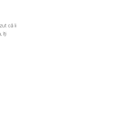
zut că îi
 îți