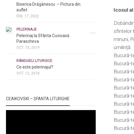
Biserica Drăgănescu – Pictura din
Icosul al
suflet
FEB. 17, 2022
Dobândind
PELERINAJE
sfintelor
Pelerinaj la Sfânta Cuvioasă
minuni, P
Parascheva
umilință:
OCT. 15, 2019
Bucură-te
NOI ȘI BISERICA
/
PELERINAJE
/
RÂNDUIELI LITURGICE
Bucură-te
Ce este pelerinajul?
Bucură-te
OCT. 12, 2018
Bucură-te
Bucură-te
Bucură-te
CEAIKOVSKI – SFANTA LITURGHIE
Bucură-te
Bucură-te
Bucură-te,
Bucură-te