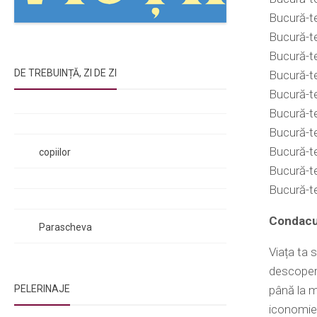
Bucură-te,
Bucură-te
Bucură-te
DE TREBUINȚĂ, ZI DE ZI
Bucură-te
Bucură-te
Rugăciunile Sfintei Treimi
Bucură-te
Rugăciunea Sfântului Efrem Sirul
Bucură-te
Rugăciune pentru luminarea minții
Bucură-te
copiilor
Bucură-te
Rugăciuni de lăsare în voia Domnului
Bucură-te
Rugăciuni de mulțumire
Rugăciuni către Sfânta Cuvioasă
Condacul
Parascheva
Viața ta 
descoperi
PELERINAJE
până la m
iconomie 
NOI ȘI BISERICA
/
PELERINAJE