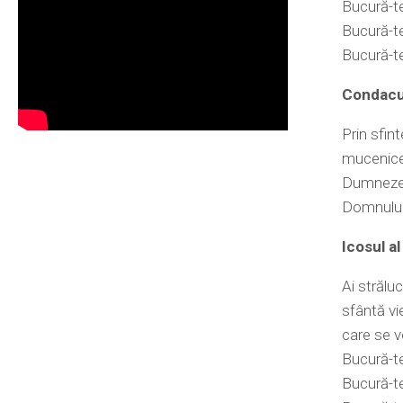
Bucură-te
Bucură-te,
Bucură-te
Condacul
Prin sfint
mucenice 
Dumnezeu.
Domnului 
Icosul al
Ai străluc
sfântă vi
care se v
Bucură-te,
Bucură-te,