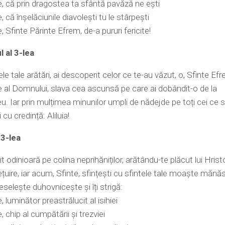
, că prin dragostea ta sfântă pavăză ne ești
 că înșelăciunile diavolești tu le stârpești
, Sfinte Părinte Efrem, de-a pururi fericite!
 al 3-lea
ele tale arătări, ai descoperit celor ce te-au văzut, o, Sfinte Efr
al Domnului, slava cea ascunsă pe care ai dobândit-o de la
 Iar prin mulțimea minunilor umpli de nădejde pe toți cei ce s
cu credință: Aliluia!
 3-lea
it odinioară pe colina neprihăniților, arătându-te plăcut lui Hrist
ețuire, iar acum, Sfinte, sfințești cu sfintele tale moaște mănăs
eselește duhovnicește și îți strigă:
 luminător preastrălucit al isihiei
 chip al cumpătării și trezviei