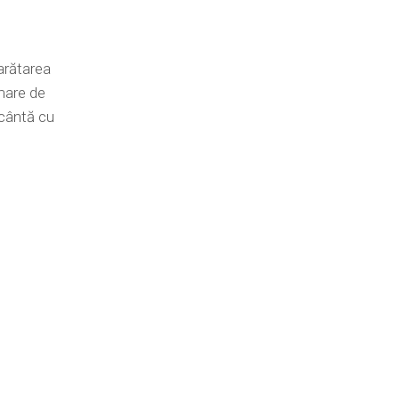
arătarea
 mare de
 cântă cu