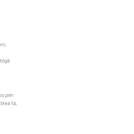
em,
trigă
os prin
tirea ta,