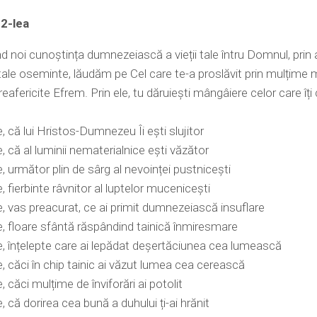
 2-lea
 noi cunoștința dumnezeiască a vieții tale întru Domnul, prin 
 tale oseminte, lăudăm pe Cel care te-a proslăvit prin mulțime
reafericite Efrem. Prin ele, tu dăruiești mângâiere celor care îți
, că lui Hristos-Dumnezeu Îi ești slujitor
, că al luminii nematerialnice ești văzător
, următor plin de sârg al nevoinței pustnicești
, fierbinte râvnitor al luptelor mucenicești
, vas preacurat, ce ai primit dumnezeiască insuflare
, floare sfântă răspândind tainică înmiresmare
, înțelepte care ai lepădat deșertăciunea cea lumească
, căci în chip tainic ai văzut lumea cea cerească
 căci mulțime de înviforări ai potolit
, că dorirea cea bună a duhului ți-ai hrănit