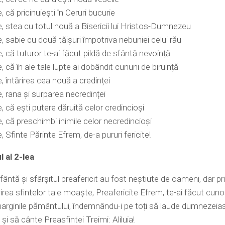
 că pricinuiești în Ceruri bucurie
, stea cu totul nouă a Bisericii lui Hristos-Dumnezeu
, sabie cu două tăișuri împotriva nebuniei celui rău
, că tuturor te-ai făcut pildă de sfântă nevoință
, că în ale tale lupte ai dobândit cununi de biruință
, întărirea cea nouă a credinței
, rana și surparea necredinței
, că ești putere dăruită celor credincioși
, că preschimbi inimile celor necredincioși
, Sfinte Părinte Efrem, de-a pururi fericite!
 al 2-lea
sfântă și sfârșitul preafericit au fost neștiute de oameni, dar pr
rea sfintelor tale moaște, Preafericite Efrem, te-ai făcut cun
arginile pământului, îndemnându-i pe toți să laude dumnezeia
și să cânte Preasfintei Treimi: Aliluia!