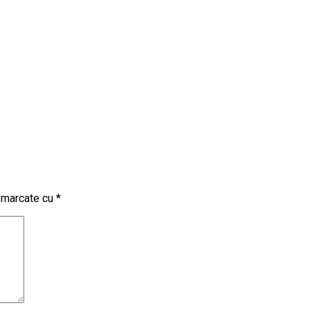
t marcate cu
*