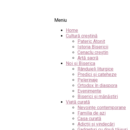
Meniu
Home
Cultură creștină
Pateric Atonit
Istoria Bisericii
Cenaclu creștin
Artă sacră
Noi și Biserica
Rânduieli liturgice
Predici și cateheze
Pelerinaje
Ortodox în diaspora
Evenimente
Biserici și mănăstiri
Viață curată
Nevoințe contemporane
Familia de azi
Casa curată
Adicții și vindecări
Gadgeturi cu două tăișuri