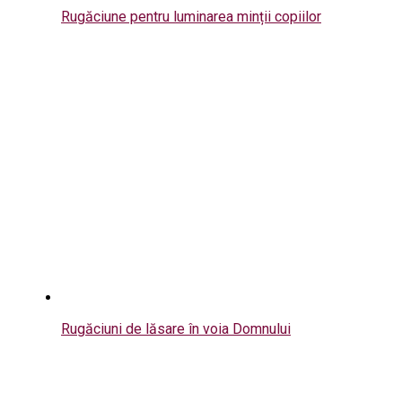
Rugăciune pentru luminarea minții copiilor
Rugăciuni de lăsare în voia Domnului