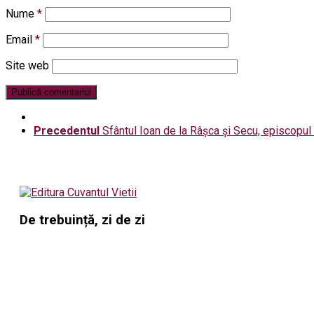
Nume
*
Email
*
Site web
Precedentul
Sfântul Ioan de la Râșca și Secu, episcopu
De trebuință, zi de zi