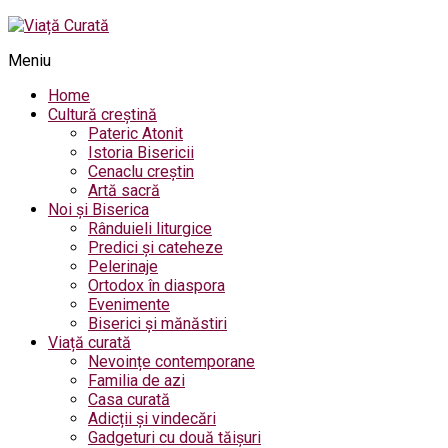
Meniu
Home
Cultură creștină
Pateric Atonit
Istoria Bisericii
Cenaclu creștin
Artă sacră
Noi și Biserica
Rânduieli liturgice
Predici și cateheze
Pelerinaje
Ortodox în diaspora
Evenimente
Biserici și mănăstiri
Viață curată
Nevoințe contemporane
Familia de azi
Casa curată
Adicții și vindecări
Gadgeturi cu două tăișuri