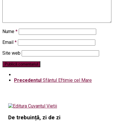
Nume
*
Email
*
Site web
Precedentul
Sfântul Eftimie cel Mare
De trebuință, zi de zi