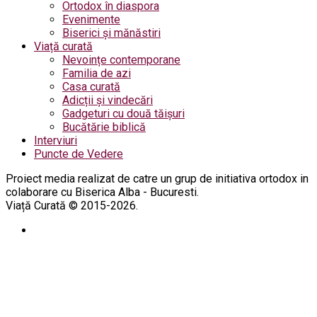
Ortodox în diaspora
Evenimente
Biserici și mănăstiri
Viață curată
Nevoințe contemporane
Familia de azi
Casa curată
Adicții și vindecări
Gadgeturi cu două tăișuri
Bucătărie biblică
Interviuri
Puncte de Vedere
Proiect media realizat de catre un grup de initiativa ortodox in
colaborare cu Biserica Alba - Bucuresti.
Viață Curată © 2015-2026.