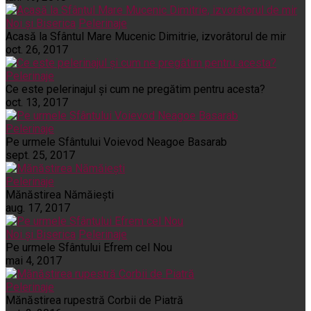
Noi și Biserica
Pelerinaje
Acasă la Sfântul Mare Mucenic Dimitrie, izvorâtorul de mir
oct. 26, 2017
Pelerinaje
Ce este pelerinajul şi cum ne pregătim pentru acesta?
oct. 13, 2017
Pelerinaje
Pe urmele Sfântului Voievod Neagoe Basarab
sept. 25, 2017
Pelerinaje
Mănăstirea Nămăiești
aug. 17, 2017
Noi și Biserica
Pelerinaje
Pe urmele Sfântului Efrem cel Nou
mai 4, 2017
Pelerinaje
Mănăstirea rupestră Corbii de Piatră