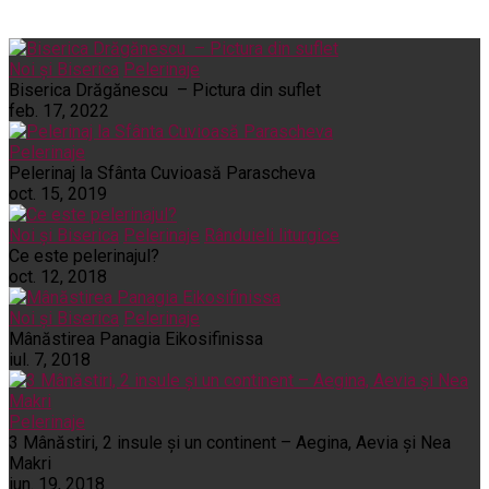
Noi și Biserica
Pelerinaje
Biserica Drăgănescu – Pictura din suflet
feb. 17, 2022
Pelerinaje
Pelerinaj la Sfânta Cuvioasă Parascheva
oct. 15, 2019
Noi și Biserica
Pelerinaje
Rânduieli liturgice
Ce este pelerinajul?
oct. 12, 2018
Noi și Biserica
Pelerinaje
Mânăstirea Panagia Eikosifinissa
iul. 7, 2018
Pelerinaje
3 Mânăstiri, 2 insule și un continent – Aegina, Aevia și Nea
Makri
iun. 19, 2018