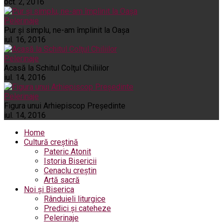
oct. 2, 2016
Pelerinaje
Pur şi simplu, ne-am împlinit la Oaşa
iul. 16, 2016
Pelerinaje
Acasă la Schitul Colţul Chiliilor
iul. 14, 2016
Pelerinaje
Figura unui Arhiepiscop Preşedinte
iul. 14, 2016
Home
Cultură creștină
Pateric Atonit
Istoria Bisericii
Cenaclu creștin
Artă sacră
Noi și Biserica
Rânduieli liturgice
Predici și cateheze
Pelerinaje