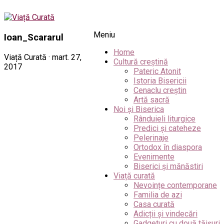
Meniu
Ioan_Scararul
Home
Viață Curată · mart. 27,
Cultură creștină
2017
Pateric Atonit
Istoria Bisericii
Cenaclu creștin
Artă sacră
Noi și Biserica
Rânduieli liturgice
Predici și cateheze
Pelerinaje
Ortodox în diaspora
Evenimente
Biserici și mănăstiri
Viață curată
Nevoințe contemporane
Familia de azi
Casa curată
Adicții și vindecări
Gadgeturi cu două tăișuri