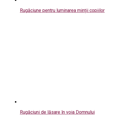
Rugăciune pentru luminarea minții copiilor
Rugăciuni de lăsare în voia Domnului