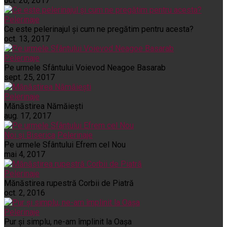
oct. 26, 2017
Pelerinaje
Ce este pelerinajul şi cum ne pregătim pentru acesta?
oct. 13, 2017
Pelerinaje
Pe urmele Sfântului Voievod Neagoe Basarab
sept. 25, 2017
Pelerinaje
Mănăstirea Nămăiești
aug. 17, 2017
Noi și Biserica
Pelerinaje
Pe urmele Sfântului Efrem cel Nou
mai 4, 2017
Pelerinaje
Mănăstirea rupestră Corbii de Piatră
oct. 2, 2016
Pelerinaje
Pur şi simplu, ne-am împlinit la Oaşa