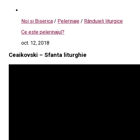
Noi și Biserica
/
Pelerinaje
/
Rânduieli liturgice
Ce este pelerinajul?
oct. 12, 2018
Ceaikovski – Sfanta liturghie