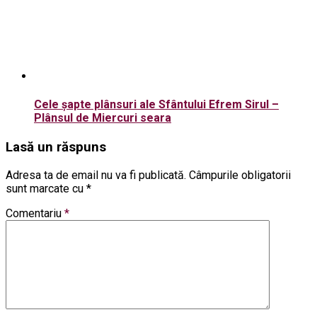
Cele șapte plânsuri ale Sfântului Efrem Sirul –
Plânsul de Miercuri seara
Lasă un răspuns
Adresa ta de email nu va fi publicată.
Câmpurile obligatorii
sunt marcate cu
*
Comentariu
*