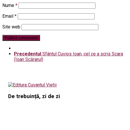
Nume
*
Email
*
Site web
Precedentul
Sfântul Cuvios Ioan, cel ce a scris Scara
(Ioan Scărarul)
De trebuință, zi de zi