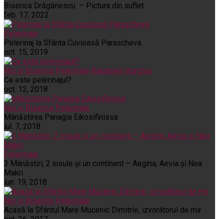
Biserica Drăgănescu – Pictura din suflet
feb. 17, 2022
Pelerinaje
Pelerinaj la Sfânta Cuvioasă Parascheva
oct. 15, 2019
Noi și Biserica
Pelerinaje
Rânduieli liturgice
Ce este pelerinajul?
oct. 12, 2018
Noi și Biserica
Pelerinaje
Mânăstirea Panagia Eikosifinissa
iul. 7, 2018
Pelerinaje
3 Mânăstiri, 2 insule și un continent – Aegina, Aevia și Nea
Makri
iun. 19, 2018
Noi și Biserica
Pelerinaje
Acasă la Sfântul Mare Mucenic Dimitrie, izvorâtorul de mir