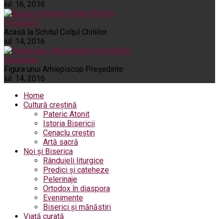
iul. 16, 2016
Pelerinaje
Acasă la Schitul Colţul Chiliilor
iul. 14, 2016
Pelerinaje
Figura unui Arhiepiscop Preşedinte
iul. 14, 2016
Home
Cultură creștină
Pateric Atonit
Istoria Bisericii
Cenaclu creștin
Artă sacră
Noi și Biserica
Rânduieli liturgice
Predici și cateheze
Pelerinaje
Ortodox în diaspora
Evenimente
Biserici și mănăstiri
Viață curată