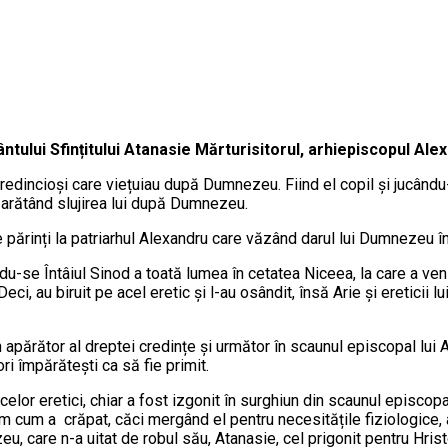
ului Sfințitului Atanasie Mărturisitorul, arhiepiscopul Alex
redincioși care viețuiau după Dumnezeu. Fiind el copil și jucându-s
p, arătând slujirea lui după Dumnezeu.
părinți la patriarhul Alexandru care văzând darul lui Dumnezeu în e
u-se Întâiul Sinod a toată lumea în cetatea Niceea, la care a veni
ci, au biruit pe acel eretic și l-au osândit, însă Arie și ereticii lu
un apărător al dreptei credințe și următor în scaunul episcopal lui
i împărătești ca să fie primit.
acelor eretici, chiar a fost izgonit în surghiun din scaunul episcop
flăm cum a crăpat, căci mergând el pentru necesitățile fiziologice,
, care n-a uitat de robul său, Atanasie, cel prigonit pentru Hrist