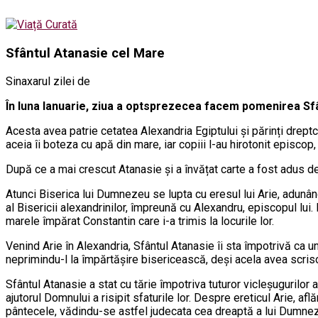
Sfântul Atanasie cel Mare
Sinaxarul zilei de
În luna Ianuarie, ziua a optsprezecea facem pomenirea Sfânt
Acesta avea patrie cetatea Alexandria Egiptului și părinți dreptc
aceia îi boteza cu apă din mare, iar copiii l-au hirotonit episco
După ce a mai crescut Atanasie și a învățat carte a fost adus de 
Atunci Biserica lui Dumnezeu se lupta cu eresul lui Arie, adunând
al Bisericii alexandrinilor, împreună cu Alexandru, episcopul lui. De
marele împărat Constantin care i-a trimis la locurile lor.
Venind Arie în Alexandria, Sfântul Atanasie îi sta împotrivă ca 
neprimindu-l la împărtășire bisericească, deși acela avea scrisor
Sfântul Atanasie a stat cu tărie împotriva tuturor vicleșugurilor 
ajutorul Domnului a risipit sfaturile lor. Despre ereticul Arie, a
pântecele, vădindu-se astfel judecata cea dreaptă a lui Dumnezeu