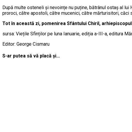
După multe osteneli și nevoințe nu puține, bătrânul ostaș al lui H
proroci, către apostoli, către mucenici, către mărturisitori, căci
Tot în această zi, pomenirea Sfântului Chiril, arhiepiscopul
sursa: Viețile Sfinților pe luna Ianuarie, ediția a-III-a, editura 
Editor: George Cismaru
S-ar putea să vă placă și...