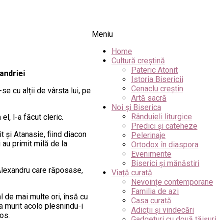
Meniu
Home
Cultură creștină
Pateric Atonit
andriei
Istoria Bisericii
Cenaclu creștin
e cu alții de vârsta lui, pe
Artă sacră
Noi și Biserica
Rânduieli liturgice
l, l-a făcut cleric.
Predici și cateheze
t și Atanasie, fiind diacon
Pelerinaje
i au primit milă de la
Ortodox în diaspora
Evenimente
Biserici și mănăstiri
 Alexandru care răposase,
Viață curată
Nevoințe contemporane
Familia de azi
al de mai multe ori, însă cu
Casa curată
 a murit acolo plesnindu-i
Adicții și vindecări
os.
Gadgeturi cu două tăișuri