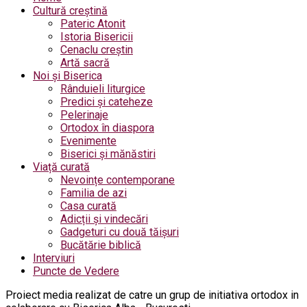
Cultură creștină
Pateric Atonit
Istoria Bisericii
Cenaclu creștin
Artă sacră
Noi și Biserica
Rânduieli liturgice
Predici și cateheze
Pelerinaje
Ortodox în diaspora
Evenimente
Biserici și mănăstiri
Viață curată
Nevoințe contemporane
Familia de azi
Casa curată
Adicții și vindecări
Gadgeturi cu două tăișuri
Bucătărie biblică
Interviuri
Puncte de Vedere
Proiect media realizat de catre un grup de initiativa ortodox in