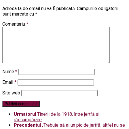
Adresa ta de email nu va fi publicată.
Câmpurile obligatorii
sunt marcate cu
*
Comentariu
*
Nume
*
Email
*
Site web
Urmatorul
Tinerii de la 1918, între jertfă și
răscumpărare
Precedentul
„Trebuie să ai un pic de jertfă, altfel nu se