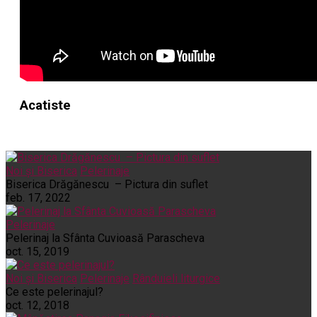
Acatiste
Noi și Biserica
Pelerinaje
Biserica Drăgănescu – Pictura din suflet
feb. 17, 2022
Pelerinaje
Pelerinaj la Sfânta Cuvioasă Parascheva
oct. 15, 2019
Noi și Biserica
Pelerinaje
Rânduieli liturgice
Ce este pelerinajul?
oct. 12, 2018