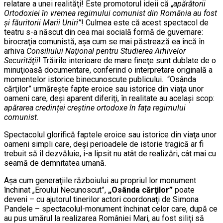
relatare a unei realităţi! Este promotorul ideii că „
apărătorii
Ortodoxiei în vremea regimului comunist din România au fost
şi făuritorii Marii Uniri”
! Culmea este că acest spectacol de
teatru s-a născut din cea mai socială formă de guvernare:
birocraţia comunistă, aşa cum se mai păstrează ea încă în
arhiva
Consiliului Naţional pentru Studierea Arhivelor
Securităţii
! Trăirile interioare de mare fineţe sunt dublate de o
minuţioasă documentare, conferind o interpretare originală a
momentelor istorice binecunoscute publicului. “Osânda
cărţilor” urmăreşte fapte eroice sau istorice din viaţa unor
oameni care, deşi aparent diferiţi, în realitate au același scop:
apărarea credinței creștine ortodoxe în fața regimului
comunist.
Spectacolul glorifică faptele eroice sau istorice din viaţa unor
oameni simpli care, deşi perioadele de istorie tragică ar fi
trebuit să îl dezvăluie, i-a lipsit nu atât de realizări, cât mai cu
seamă de demnitatea umană.
Aşa cum generaţiile războiului au propriul lor monument
închinat „Eroului Necunoscut”,
„Osânda cărţilor”
poate
deveni – cu ajutorul tinerilor actori coordonaţi de Simona
Pandele – spectacolul-monument închinat celor care, după ce
au pus umărul la realizarea României Mari, au fost siliţi să