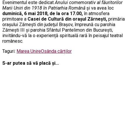
Evenimentul este dedicat
Anului
comemorativ al făuritorilor
Marii Uniri din 1918 în Patriarhia Română
şi va avea loc
duminică, 6 mai 2018, de la ora 17.00,
în atmosfera
primitoare a
Casei de Cultură din oraşul Zărneşti,
primăria
oraşului Zărneşti din judeţul Braşov, împreună cu parohia
Zărneşti III şi parohia Sfântul Pantelimon din Bucureşti,
invitându-vă la o experiență spirituală rară în peisajul teatral
românesc.
Taguri:
Marea Unire
Osânda cărților
S-ar putea să vă placă și...