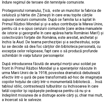
îndure regimul de teroare din temniţele comuniste.
Protagonistul romanului, Ţică, este un muncitor la fabrica de
celuloză și hârtie din Zărneşti în care erau topite cărțile
supuse cenzurii comuniste. După ce familia lui a luptat în
Primul Război Mondial şi şi-a adus contribuţia la Marea Unire,
pentru că s-a opus cenzurii comuniste (care ardea manualele
de istorie şi georgrafie în care apărea harta României Mari!) şi
colectivizării forţate din România, este arestat, anchetat și
închis la Aiud. De teama percheziţiei şi a sechestrului, soţia
lui se decide să dea foc cărţilor din biblioteca personală, cu
excepţia celor religioase, fapt care o să producă profunde
schimbări în viaţa tuturor personajelor.
După introducerea făcută de anunţul morţii unui soldat pe
front în Primul Război Mondial şi a speranţelor născute în
urma Marii Unirii de la 1918, povestea dramatică debutează
efectiv într-o șură de paie transformată ad-hoc de imaginația
copiilor hoțului de cărți într-o monumentală bibliotecă… . Însă
tabloul idilic, contrastează tulburător cu închisoarea în care
tatăl copiilor își ispășește pedeapsa pentru că nu și-a
îndeplinit misiunea de a distruge acele cărți și, chiar mai mult,
a încercat să le salveze.