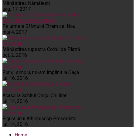
Mănăstirea Nămăiești
aug. 17, 2017
Noi și Biserica
Pelerinaje
Pe urmele Sfântului Efrem cel Nou
mai 4, 2017
Pelerinaje
Mănăstirea rupestră Corbii de Piatră
oct. 2, 2016
Pelerinaje
Pur şi simplu, ne-am împlinit la Oaşa
iul. 16, 2016
Pelerinaje
Acasă la Schitul Colţul Chiliilor
iul. 14, 2016
Pelerinaje
Figura unui Arhiepiscop Preşedinte
iul. 14, 2016
Home