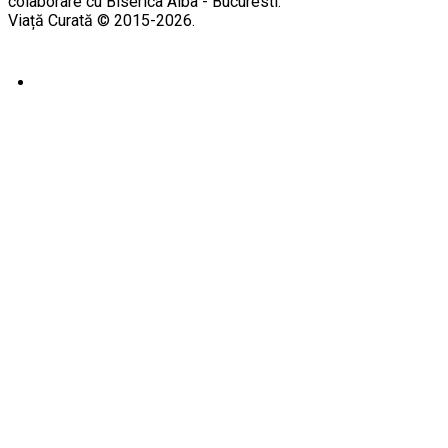
colaborare cu Biserica Alba - Bucuresti.
Viață Curată © 2015-2026.