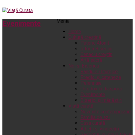
Meniu
Evenimente
Home
Cultură creștină
Pateric Atonit
Istoria Bisericii
Cenaclu creștin
Artă sacră
Noi și Biserica
Rânduieli liturgice
Predici și cateheze
Pelerinaje
Ortodox în diaspora
Evenimente
Biserici și mănăstiri
Viață curată
Nevoințe contemporane
Familia de azi
Casa curată
Adicții și vindecări
Gadgeturi cu două tăișuri