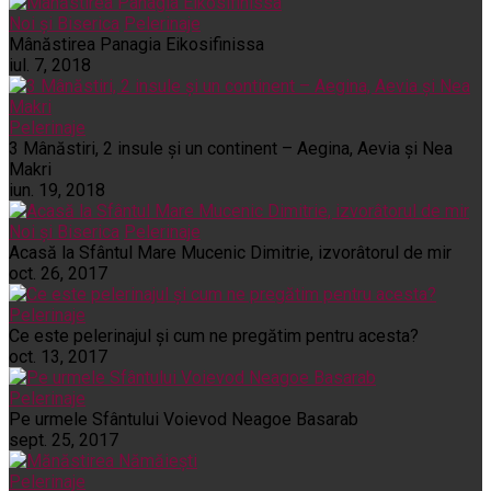
Noi și Biserica
Pelerinaje
Mânăstirea Panagia Eikosifinissa
iul. 7, 2018
Pelerinaje
3 Mânăstiri, 2 insule și un continent – Aegina, Aevia și Nea
Makri
iun. 19, 2018
Noi și Biserica
Pelerinaje
Acasă la Sfântul Mare Mucenic Dimitrie, izvorâtorul de mir
oct. 26, 2017
Pelerinaje
Ce este pelerinajul şi cum ne pregătim pentru acesta?
oct. 13, 2017
Pelerinaje
Pe urmele Sfântului Voievod Neagoe Basarab
sept. 25, 2017
Pelerinaje