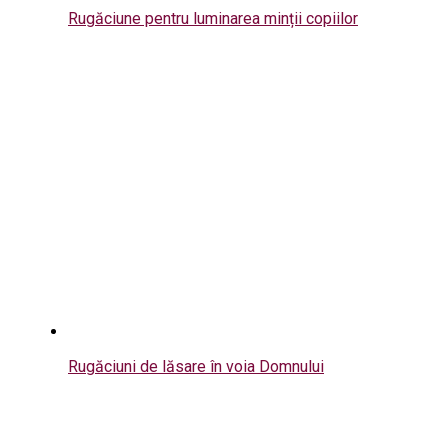
Rugăciune pentru luminarea minții copiilor
Rugăciuni de lăsare în voia Domnului