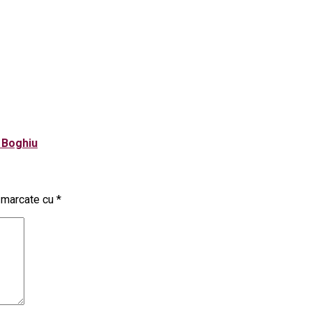
n Boghiu
t marcate cu
*