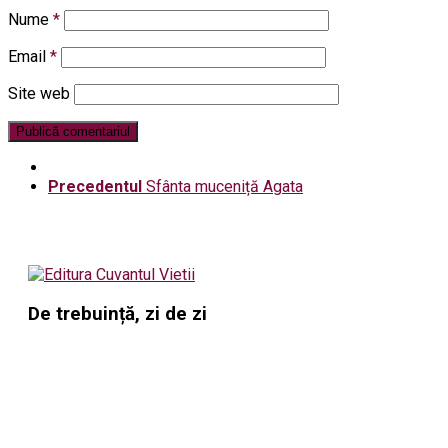
Nume
*
Email
*
Site web
Precedentul
Sfânta muceniță Agata
De trebuință, zi de zi