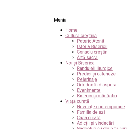
Meniu
Home
Cultură creștină
Pateric Atonit
Istoria Bisericii
Cenaclu creștin
Artă sacră
Noi și Biserica
Rânduieli liturgice
Predici și cateheze
Pelerinaje
Ortodox în diaspora
Evenimente
Biserici și mănăstiri
Viață curată
Nevoințe contemporane
Familia de azi
Casa curată
Adicții și vindecări
Gadgeturi cu două tăișuri