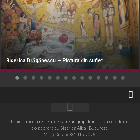
Biserica Drăgănescu – Pictura din suflet
Home
Cultură creștină
Proiect media realizat de catre un grup de initiativa ortodox in
colaborare cu Biserica Alba - Bucuresti.
Pateric Atonit
Viață Curată © 2015-2026.