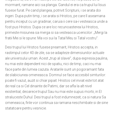
mormant, ramane aici sa planga. Gandul ei era ca trupul lui Iisus
fusese furat. Pe cand plangea, potrivit Scripturii, i se arata doi
ingeri. Dupa putin timp, i se arata si Hristos, pe care Il aseamana
pentru inceput cu un gradinar, caruia ii cere sa-i vesteasca unde a
fost pus Hristos. Dupa ce are loc recunoasterea lui Hristos,
primeste misiunea sa merga si sa vesteasca ucenicilor: „Mergi la
fratii Mei si le spune: Ma voi sui la Tatal Meu si Tatal vostru”.
Desi trupul lui Hristos fusese preamarit, Hristos accepta, in
rastimpul celor 40 de zile, sa se adapteze dimensiunilor actuale
ale universului uman. Acest „trup al slavei”, dupa expresia paulina,
nu mai este dependent nici de spatiu, nici de timp, caci nu mai
face parte din lumea cazuta. Aratarile sunt un pogoramant fata
de slabiciunea omeneasca. Domnul se face accesibil simturilor:
poate fi vazut, auzit si chiar pipait. Hristos cel inviat este tot atat
de real ca si Cel dinainte de Patimi, dar se afla la alt nivel
existential, deoarece trupul Sau nu mai este supus mortii, in El
straluceste Duhul. Desi trupul a fost indumnezeit, ca si natura Sa
omeneasca, firile vor continua sa ramana neschimbate si de sine
statatoare pentru vesnicie.