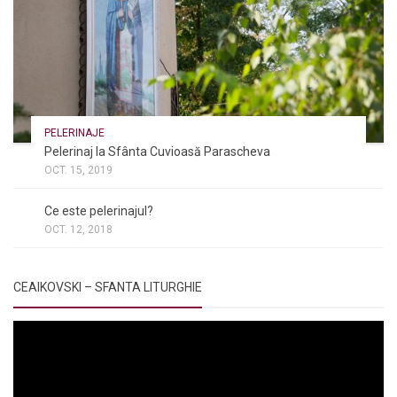
PELERINAJE
Pelerinaj la Sfânta Cuvioasă Parascheva
OCT. 15, 2019
NOI ȘI BISERICA
/
PELERINAJE
/
RÂNDUIELI LITURGICE
Ce este pelerinajul?
OCT. 12, 2018
CEAIKOVSKI – SFANTA LITURGHIE