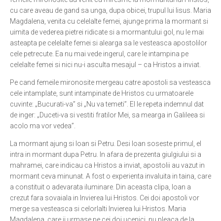
cu care aveau de gand sa unga, dupa obicei, trupul lui Iisus. Maria
Ortodox în diaspora
Magdalena, venita cu celelalte femei, ajunge prima la mormant si
Evenimente
uimita de vederea pietrei ridicate si a mormantului gol, nu le mai
asteapta pe celelalte femei si alearga sa le vesteasca apostolilor
Biserici și mănăstiri
cele petrecute. Ea nu mai vede ingerul, care le intampina pe
celelalte femei si nici nu-i asculta mesajul – ca Hristos a inviat.
Viață curată
Pe cand femeile mironosite mergeau catre apostoli sa vesteasca
Nevoințe contemporane
cele intamplate, sunt intampinate de Hristos cu urmatoarele
Familia de azi
cuvinte: „Bucurati-va” si „Nu va temeti”. El le repeta indemnul dat
de inger: „Duceti-va si vestiti fratilor Mei, sa mearga in Galileea si
Casa curată
acolo ma vor vedea”.
Adicții și vindecări
La mormant ajung si Ioan si Petru. Desi Ioan soseste primul, el
Gadgeturi cu două tăișuri
intra in mormant dupa Petru. In afara de prezenta giulgiului si a
Bucătărie biblică
mahramei, care indicau ca Hristos a inviat, apostolii au vazut in
mormant ceva minunat. A fost o experienta invaluita in taina, care
Interviuri
a constituit o adevarata iluminare. Din aceasta clipa, Ioan a
crezut fara sovaiala in Invierea lui Hristos. Cei doi apostoli vor
Puncte de Vedere
merge sa vesteasca si celorlalti Invierea lui Hristos. Maria
Magdalena, care ii urmase pe cei doi ucenici, nu pleaca de la