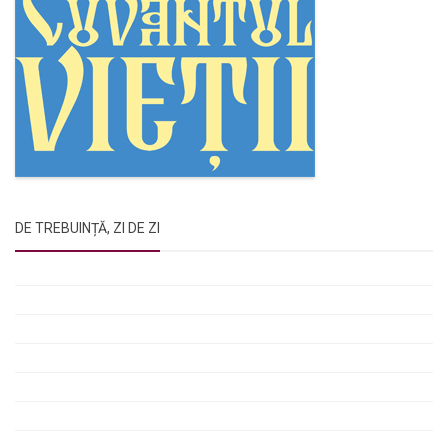
DE TREBUINȚĂ, ZI DE ZI
Rugăciunile Sfintei Treimi
Rugăciunea Sfântului Efrem Sirul
Rugăciune pentru luminarea minții copiilor
Rugăciuni de lăsare în voia Domnului
Rugăciuni de mulțumire
Rugăciuni către Sfânta Cuvioasă Parascheva