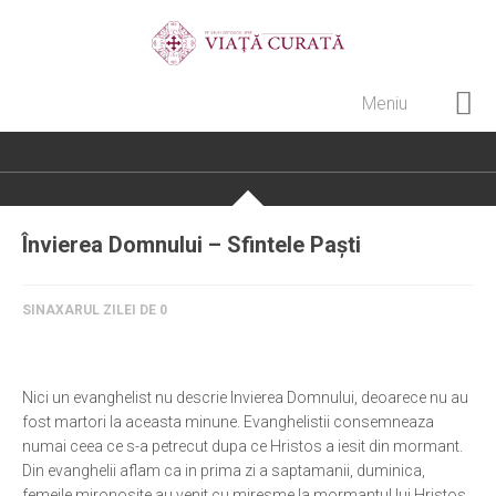
Meniu
Home
Cultură creștină
Pateric Atonit
Învierea Domnului – Sfintele Paști
Istoria Bisericii
Cenaclu creștin
SINAXARUL ZILEI DE 0
Artă sacră
Noi și Biserica
Nici un evanghelist nu descrie Invierea Domnului, deoarece nu au
Rânduieli liturgice
fost martori la aceasta minune. Evanghelistii consemneaza
numai ceea ce s-a petrecut dupa ce Hristos a iesit din mormant.
Predici și cateheze
Din evanghelii aflam ca in prima zi a saptamanii, duminica,
Pelerinaje
femeile mironosite au venit cu miresme la mormantul lui Hristos,