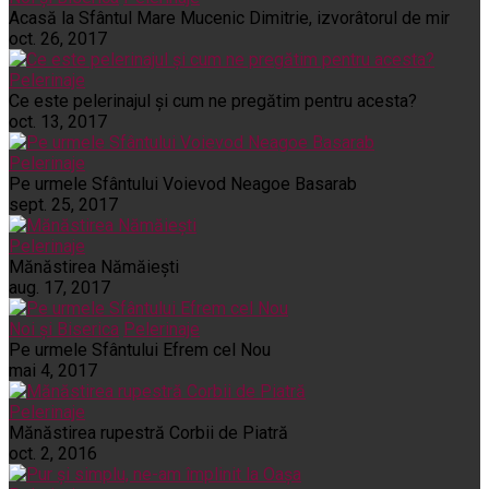
Acasă la Sfântul Mare Mucenic Dimitrie, izvorâtorul de mir
oct. 26, 2017
Pelerinaje
Ce este pelerinajul şi cum ne pregătim pentru acesta?
oct. 13, 2017
Pelerinaje
Pe urmele Sfântului Voievod Neagoe Basarab
sept. 25, 2017
Pelerinaje
Mănăstirea Nămăiești
aug. 17, 2017
Noi și Biserica
Pelerinaje
Pe urmele Sfântului Efrem cel Nou
mai 4, 2017
Pelerinaje
Mănăstirea rupestră Corbii de Piatră
oct. 2, 2016