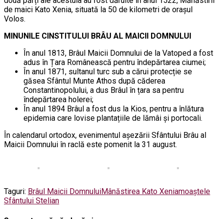
două părți ale acestuia au fost dăruite în anul 1522, Mănăstirii
de maici Kato Xenia, situată la 50 de kilometri de orașul
Volos.
MINUNILE CINSTITULUI BRÂU AL MAICII DOMNULUI
În anul 1813, Brâul Maicii Domnului de la Vatoped a fost
adus în Țara Românească pentru îndepărtarea ciumei;
În anul 1871, sultanul turc sub a cărui protecție se
găsea Sfântul Munte Athos după căderea
Constantinopolului, a dus Brâul în țara sa pentru
îndepărtarea holerei;
În anul 1894 Brâul a fost dus la Kios, pentru a înlătura
epidemia care lovise plantațiile de lămâi și portocali.
În calendarul ortodox, evenimentul așezării Sfântului Brâu al
Maicii Domnului în raclă este pomenit la 31 august.
Taguri:
Brâul Maicii Domnului
Mânăstirea Kato Xenia
moaștele
Sfântului Stelian