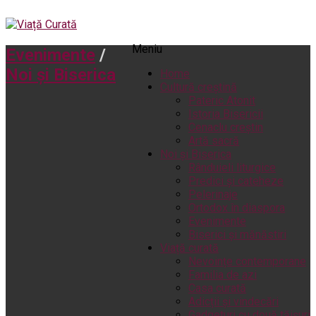
Meniu
Evenimente
/
Noi și Biserica
Home
Cultură creștină
Pateric Atonit
Istoria Bisericii
Cenaclu creștin
Artă sacră
Noi și Biserica
Rânduieli liturgice
Predici și cateheze
Pelerinaje
Ortodox în diaspora
Evenimente
Biserici și mănăstiri
Viață curată
Nevoințe contemporane
Familia de azi
Casa curată
Adicții și vindecări
Gadgeturi cu două tăișuri