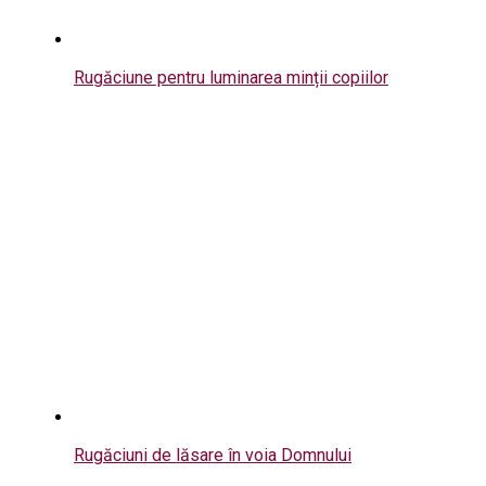
Rugăciune pentru luminarea minții copiilor
Rugăciuni de lăsare în voia Domnului