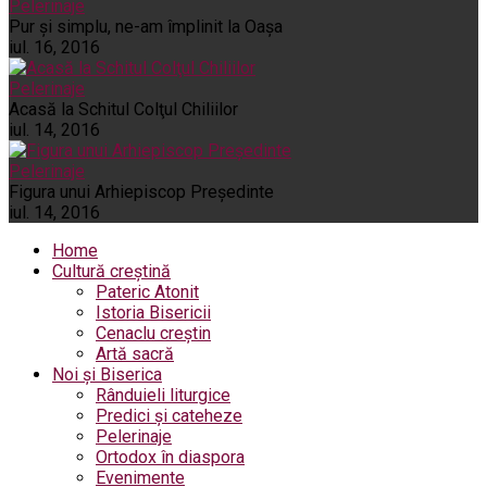
Pelerinaje
Pur şi simplu, ne-am împlinit la Oaşa
iul. 16, 2016
Pelerinaje
Acasă la Schitul Colţul Chiliilor
iul. 14, 2016
Pelerinaje
Figura unui Arhiepiscop Preşedinte
iul. 14, 2016
Home
Cultură creștină
Pateric Atonit
Istoria Bisericii
Cenaclu creștin
Artă sacră
Noi și Biserica
Rânduieli liturgice
Predici și cateheze
Pelerinaje
Ortodox în diaspora
Evenimente