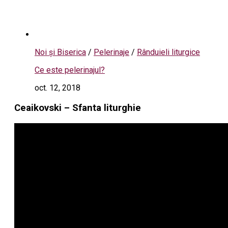
Noi și Biserica
/
Pelerinaje
/
Rânduieli liturgice
Ce este pelerinajul?
oct. 12, 2018
Ceaikovski – Sfanta liturghie