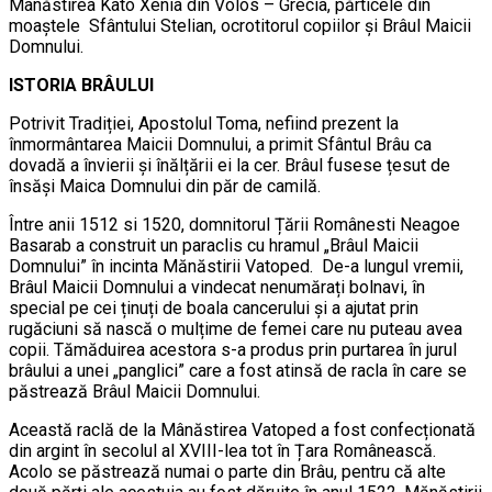
Mânăstirea Kato Xenia din Volos – Grecia, părticele din
moaștele Sfântului Stelian, ocrotitorul copiilor și Brâul Maicii
Domnului.
ISTORIA BRÂULUI
Potrivit Tradiției, Apostolul Toma, nefiind prezent la
înmormântarea Maicii Domnului, a primit Sfântul Brâu ca
dovadă a învierii și înălțării ei la cer. Brâul fusese țesut de
însăși Maica Domnului din păr de camilă.
Între anii 1512 si 1520, domnitorul Țării Românesti Neagoe
Basarab a construit un paraclis cu hramul „Brâul Maicii
Domnului” în incinta Mănăstirii Vatoped. De-a lungul vremii,
Brâul Maicii Domnului a vindecat nenumărați bolnavi, în
special pe cei ținuți de boala cancerului și a ajutat prin
rugăciuni să nască o mulțime de femei care nu puteau avea
copii. Tămăduirea acestora s-a produs prin purtarea în jurul
brâului a unei „panglici” care a fost atinsă de racla în care se
păstrează Brâul Maicii Domnului.
Această raclă de la Mânăstirea Vatoped a fost confecționată
din argint în secolul al XVIII-lea tot în Țara Românească.
Acolo se păstrează numai o parte din Brâu, pentru că alte