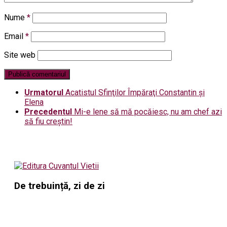
Nume
*
Email
*
Site web
Urmatorul
Acatistul Sfinţilor Împăraţi Constantin şi
Elena
Precedentul
Mi-e lene să mă pocăiesc, nu am chef azi
să fiu creștin!
De trebuință, zi de zi