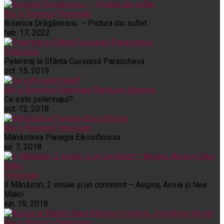
Noi și Biserica
Pelerinaje
Biserica Drăgănescu – Pictura din suflet
feb. 17, 2022
Pelerinaje
Pelerinaj la Sfânta Cuvioasă Parascheva
oct. 15, 2019
Noi și Biserica
Pelerinaje
Rânduieli liturgice
Ce este pelerinajul?
oct. 12, 2018
Noi și Biserica
Pelerinaje
Mânăstirea Panagia Eikosifinissa
iul. 7, 2018
Pelerinaje
3 Mânăstiri, 2 insule și un continent – Aegina, Aevia și Nea
Makri
iun. 19, 2018
Noi și Biserica
Pelerinaje