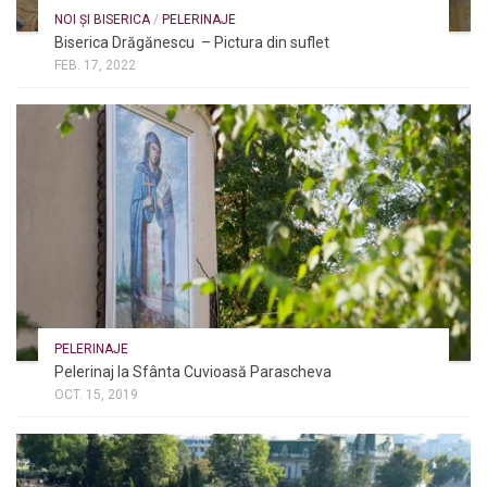
NOI ȘI BISERICA
/
PELERINAJE
Biserica Drăgănescu – Pictura din suflet
FEB. 17, 2022
PELERINAJE
Pelerinaj la Sfânta Cuvioasă Parascheva
OCT. 15, 2019