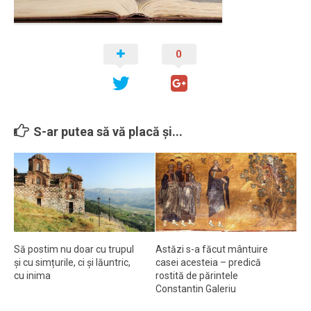
Ortodox în diaspora
Evenimente
0
Biserici și mănăstiri
Viață curată
Nevoințe contemporane
S-ar putea să vă placă și...
Familia de azi
Casa curată
Adicții și vindecări
Gadgeturi cu două tăișuri
Bucătărie biblică
Să postim nu doar cu trupul
Astăzi s-a făcut mântuire
Interviuri
și cu simțurile, ci și lăuntric,
casei acesteia – predică
cu inima
rostită de părintele
Puncte de Vedere
Constantin Galeriu