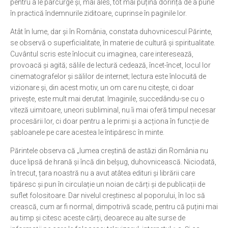
pentru a le parcurge și, mai ales, tot mai puțină dorință de a pune
în practică îndemnurile ziditoare, cuprinse în paginile lor.
Atât în lume, dar și în România, constata duhovnicescul Părinte,
se observă o superficialitate, în materie de cultură și spiritualitate.
Cuvântul scris este înlocuit cu imaginea, care interesează,
provoacă și agită; sălile de lectură cedează, încet-încet, locul lor
cinematografelor și sălilor de internet; lectura este înlocuită de
vizionare și, din acest motiv, un om care nu citește, ci doar
privește, este mult mai derutat. Imaginile, succedându-se cu o
viteză uimitoare, uneori subliminal, nu îi mai oferă timpul necesar
procesării lor, ci doar pentru a le primi și a acționa în funcție de
șabloanele pe care acestea le întipăresc în minte.
Părintele observa că „lumea creștină de astăzi din România nu
duce lipsă de hrană și încă din belșug, duhovnicească. Niciodată,
în trecut, țara noastră nu a avut atâtea edituri și librării care
tipăresc și pun în circulație un noian de cărți și de publicații de
suflet folositoare. Dar nivelul creștinesc al poporului, în loc să
crească, cum ar fi normal, dimpotrivă scade, pentru că puțini mai
au timp și citesc aceste cărți, deoarece au alte surse de