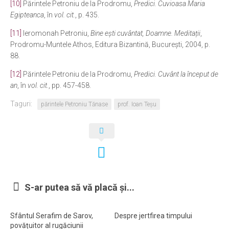
[10]
Părintele Petroniu de la Prodromu,
Predici. Cuvioasa Maria
Egipteanca
, în
vol. cit.
, p. 435.
[11]
Ieromonah Petroniu,
Bine ești cuvântat, Doamne. Meditații
,
Prodromu-Muntele Athos, Editura Bizantină, București, 2004, p.
88.
[12]
Părintele Petroniu de la Prodromu,
Predici. Cuvânt la început de
an
, în
vol. cit.
, pp. 457-458.
Taguri:
părintele Petroniu Tănase
prof. Ioan Teșu
S-ar putea să vă placă și...
Sfântul Serafim de Sarov,
Despre jertfirea timpului
povățuitor al rugăciunii