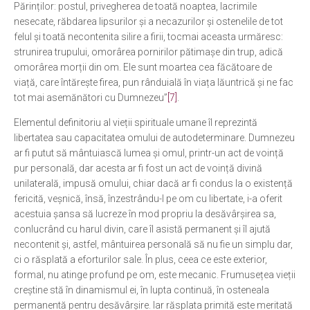
Părinților: postul, privegherea de toată noaptea, lacrimile
nesecate, răbdarea lipsurilor și a necazurilor și ostenelile de tot
felul și toată necontenita silire a firii, tocmai aceasta urmăresc:
strunirea trupului, omorârea pornirilor pătimașe din trup, adică
omorârea morții din om. Ele sunt moartea cea făcătoare de
viață, care întărește firea, pun rânduială în viața lăuntrică și ne fac
tot mai asemănători cu Dumnezeu”
[7]
.
Elementul definitoriu al vieții spirituale umane îl reprezintă
libertatea sau capacitatea omului de autodeterminare. Dumnezeu
ar fi putut să mântuiască lumea și omul, printr-un act de voință
pur personală, dar acesta ar fi fost un act de voință divină
unilaterală, impusă omului, chiar dacă ar fi condus la o existență
fericită, veșnică, însă, înzestrându-l pe om cu libertate, i-a oferit
acestuia șansa să lucreze în mod propriu la desăvârșirea sa,
conlucrând cu harul divin, care îl asistă permanent și îl ajută
necontenit și, astfel, mântuirea personală să nu fie un simplu dar,
ci o răsplată a eforturilor sale. În plus, ceea ce este exterior,
formal, nu atinge profund pe om, este mecanic. Frumusețea vieții
creștine stă în dinamismul ei, în lupta continuă, în osteneala
permanentă pentru desăvârșire. Iar răsplata primită este meritată