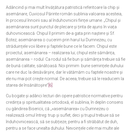
Adâncind și mai mult învățătura patristică referitoare la chip și
asemănare, Cuviosul Părinte român sublinia valoarea acesteia,
în procesul înnoirii sau al înduhovnicirii ființei umane. „Chipul și
asemănarea sunt punctul de plecare și ținta de ajuns în viața
duhovnicească. Chipul îl primim de-a gata prin naștere și Sf.
Botez; asemănarea o cucerim prin harul lui Dumnezeu, cu
străduințele voii libere și faptele bune ce le facem. Chipul este
proiectul, asemănarea – realizarea lui; chipul este sămânța,
asemănarea – rodul. Ca rodul să fie bun și sămânța trebuie să fie
de bună calitate, sănătoasă. Noi primim bune semințele duhului
care ne duc la desăvârșire, dar le vătămăm cu faptele noastre și
ele nu mai pot crește normal. De aceea, trebuie să le readucem la
starea de însănătoșire”
[6]
.
Cu bogate și adânci lecturi din opere patristice normative pentru
credința și spiritualitatea ortodoxă, el sublinia, în deplin consens
cu gândirea Bisericii, că „«asemănarea» cu Dumnezeu o
realizează omul întreg: trup și suflet; deci și trupul trebuie să se
înduhovnicească, să se subțieze, pentru a fi străbătut de duh,
pentru a se face unealta duhului. Nevoințele cele mai multe ale