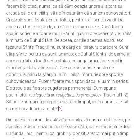
facem biblioteci, numai ca să dăm ocazia unora și altora să
creadă că le-am citit și să ne împăunăm că suntem cunoscători.
Ci cărțile sunt lăsate pentru folos, pentru trai, pentru viață. De
aceea au fost scrise ele, ca să ne folosim de ele. Dacă facem
așa, în scrierile a foarte mulți Părinți găsim o experiență vie, trăită,
luminată de Duhul Sfânt. De aceea, cărțile acestea alcătuiesc
tezaurul Sfintei Tradiții, nu sunt cărți de literatură oarecare. Sunt
cărți sfinte, pentru că sunt luminate de Duhul Sfânt și de oamenii
care au trăit cu toată seriozitatea, cu angajament personal în
experiența duhovnicească. Ceea ce au scris ei acolo ne
constituie, până la sfârșitul lumii, pildă, mărturie spre sporire
duhovnicească. Putem foarte mult spori dacă le luăm în serios.
Ele trebuie să fie spre cugetarea permanentă. Cum spune
psalmistul: «
La legea ta am cugetat ziua și noaptea»
(Psalmul1, 2).
Să nu fie numai un prilej de a ne trece timpul, iar în cursul zilei să
nu ne mai aducem aminte”
[2]
.
Din nefericire, omul de astăzi își mobilează casa cu biblioteci, pe
acestea le decorează cu numeroase cărți, dar ele constituie doar
un fundal inutil, pentru că, grăbit și obosit, are tot mai puțin timp