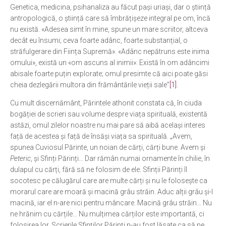
Genetica, medicina, psihanaliza au făcut pași uriași, dar o știință
antropologică, o știință care să îmbrățișeze integral pe om, încă
nu există. «Adesea simt în mine, spune un mare scriitor, altceva
decât eu însumi; ceva foarte adânc, foarte substanțial, o
străfulgerare din Ființa Supremă». «Adânc nepătruns este inima
omului», există un «om ascuns al inimii»: Există în om adâncimi
abisale foarte puțin explorate; omul presimte că aici poate găsi
cheia dezlegării multora din frământările vieții sale”
[1]
.
Cu mult discernământ, Părintele athonit constata că, în ciuda
bogăției de scrieri sau volume despre viața spirituală, existentă
astăzi, omul zilelor noastre nu mai pare să aibă același interes
față de acestea și față de însăși viața sa spirituală. „Avem,
spunea Cuviosul Părinte, un noian de cărți, cărți bune. Avem și
Peteric
, și Sfinți Părinți… Dar rămân numai ornamente în chilie, în
dulapul cu cărți, fără să ne folosim de ele. Sfinții Părinți îl
socotesc pe călugărul care are multe cărți și nu le folosește ca
morarul care are moară și macină grâu străin. Aduc alții grâu și-l
macină, iar el n-are nici pentru mâncare. Macină grâu străin… Nu
ne hrănim cu cărțile… Nu mulțimea cărților este importantă, ci
folosirea lor. Scrierile Sfinților Părinți n-au fost lăsate ca să ne