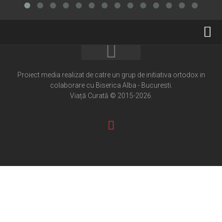
Home
Cultură creștină
Proiect media realizat de catre un grup de initiativa ortodox in
colaborare cu Biserica Alba - Bucuresti.
Pateric Atonit
Viață Curată © 2015-2026.
Istoria Bisericii
Cenaclu creștin
Artă sacră
Noi și Biserica
Rânduieli liturgice
Predici și cateheze
Pelerinaje