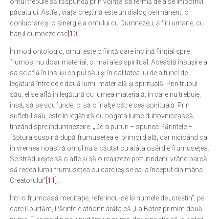
omul trebuie să răspundă prin voința sa fermă de a se împotrivi
păcatului. Astfel, viața creștină este un dialog permanent, o
conlucrare și o sinergie a omului cu Dumnezeu, a firii umane, cu
harul dumnezeiesc
[10]
.
În mod ontologic, omul este o ființă care înclină ființial spre
frumos, nu doar material, ci mai ales spiritual. Această însușire a
sa se află în însuși chipul său și în calitatea lui de a fi inel de
legătură între cele două lumi: materială și spirituală. Prin trupul
său, el se află în legătură cu lumea materială, în care nu trebuie,
însă, să se scufunde, ci să o înalțe către cea spirituală. Prin
sufletul său, este în legătură cu bogata lume duhovnicească,
tinzând spre îndumnezeire. „De-a pururi – spunea Părintele –
făptura suspină după frumusețea ei primordială, dar nicicând ca
în vremea noastră omul nu a căutat cu atâta osârdie frumusețea.
Se străduiește să o afle și să o realizeze pretutindeni, vrând parcă
să redea lumii frumusețea cu care ieșise ea la început din mâna
Creatorului”
[11]
.
Într-o frumoasă meditație, referindu-se la numele de „creștin”, pe
care îl purtăm, Părintele athonit arăta că „La Botez primim două