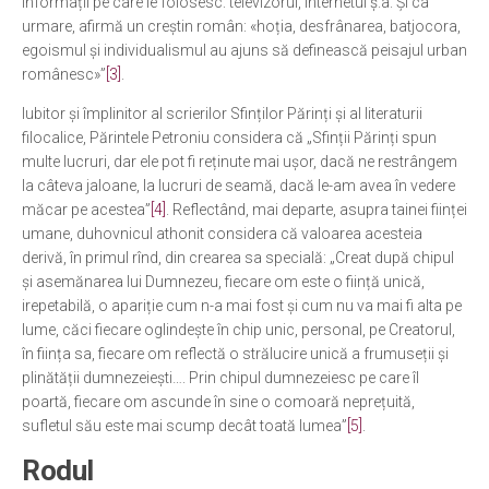
informații pe care le folosesc: televizorul, internetul ș.a. Și ca
urmare, afirmă un creștin român: «hoția, desfrânarea, batjocora,
egoismul și individualismul au ajuns să definească peisajul urban
românesc»”
[3]
.
Iubitor și împlinitor al scrierilor Sfinților Părinți și al literaturii
filocalice, Părintele Petroniu considera că „Sfinții Părinți spun
multe lucruri, dar ele pot fi reținute mai ușor, dacă ne restrângem
la câteva jaloane, la lucruri de seamă, dacă le-am avea în vedere
măcar pe acestea”
[4]
. Reflectând, mai departe, asupra tainei ființei
umane, duhovnicul athonit considera că valoarea acesteia
derivă, în primul rînd, din crearea sa specială: „Creat după chipul
și asemănarea lui Dumnezeu, fiecare om este o ființă unică,
irepetabilă, o apariție cum n-a mai fost și cum nu va mai fi alta pe
lume, căci fiecare oglindește în chip unic, personal, pe Creatorul,
în ființa sa, fiecare om reflectă o strălucire unică a frumuseții și
plinătății dumnezeiești…. Prin chipul dumnezeiesc pe care îl
poartă, fiecare om ascunde în sine o comoară neprețuită,
sufletul său este mai scump decât toată lumea”
[5]
.
Rodul