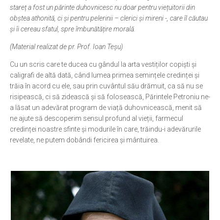
stareț a fost un părinte duhovnicesc nu doar pentru viețuitorii din
Ortodox în diaspora
obștea athonită, ci și pentru pelerinii – clerici și mireni -, care îl căutau
și îi cereau sfatul, spre îmbunătățire morală.
Evenimente
(Material realizat de pr. Prof. Ioan Teșu)
Biserici și mănăstiri
Cu un scris care te ducea cu gândul la arta vestiților copiști și
Viață curată
caligrafi de altă dată, când lumea primea semințele credinței și
Nevoințe contemporane
trăia în acord cu ele, sau prin cuvântul său drămuit, ca să nu se
risipească, ci să zidească și să folosească, Părintele Petroniu ne-
Familia de azi
a lăsat un adevărat program de viață duhovnicească, menit să
Casa curată
ne ajute să descoperim sensul profund al vieții, farmecul
credinței noastre sfinte și modurile în care, trăindu-i adevărurile
Adicții și vindecări
revelate, ne putem dobândi fericirea și mântuirea.
Gadgeturi cu două tăișuri
Bucătărie biblică
Interviuri
Puncte de Vedere