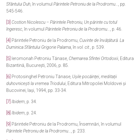
Sfântului Duh
, în volumul
Părintele Petroniu de la Prodromu…
, pp.
545-546.
[3]
Costion Nicolescu – Părintele Petroniu, Un părinte cu totul
îngeresc
, în volumul
Părintele Petroniu de la Prodromu…
, p. 46.
[4]
Părintele Petroniu de la Prodromu,
Cuvinte de învățătură. La
Duminica Sfântului Grigorie Palama
, în
vol. cit.
, p. 539.
[5]
Ieromonah Petroniu Tănase,
Chemarea Sfintei Ortodoxii
, Editura
Bizantină, București, 2006, p. 85.
[6]
Protosinghel Petroniu Tănase,
Ușile pocăinței
,
meditații
duhovnicești la vremea Triodului
, Editura Mitropoliei Moldovei și
Bucovinei, Iași, 1994, pp. 33-34.
[7]
Ibidem
, p. 34.
[8]
Ibidem
, p. 24.
[9]
Părintele Petroniu de la Prodromu, Însemnări, în volumul
Părintele Petroniu de la Prodromu…
, p. 233.