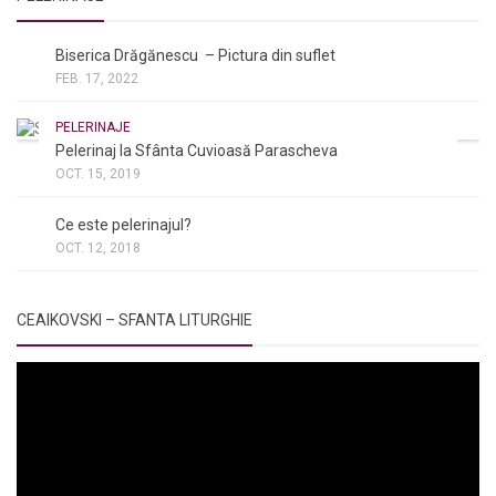
NOI ȘI BISERICA
/
PELERINAJE
Biserica Drăgănescu – Pictura din suflet
FEB. 17, 2022
PELERINAJE
Pelerinaj la Sfânta Cuvioasă Parascheva
OCT. 15, 2019
NOI ȘI BISERICA
/
PELERINAJE
/
RÂNDUIELI LITURGICE
Ce este pelerinajul?
OCT. 12, 2018
CEAIKOVSKI – SFANTA LITURGHIE