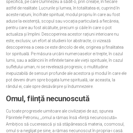
specifică, pe care Dumnezeu a sădit-o, prin creație, în fiecare
astfel de realitate. Lucrurile și lumea, în totalitatea ei, cuprind în
aceste rațiuni, încifrate spiritual, modul propriu în care au fost
aduse la existență, scopul sau vocația particulară a fiecăreia,
pentru care au fost alcătuite, precum și căile în care o pot
actualiza și împlini. Descoperirea acestor rațiuni interioare nu
este, exclusiv, un efort al studierii lor abstracte, ci vizează
descoperirea a ceea ce este dincolo de ele, originea și finalitatea
lor spirituală. Pe măsura urcării numeroaselor ei trepte, în cazul
lumii, sau a adâncirii în infinitele taine ale vieții spirituale, în cazul
sufletului uman, ni se revelează progresiv, o multitudine
inepuizabilă de sensuri profunde ale acestora și modul în care ele
pot deveni drum spre bogata lume spirituală, iar aceasta, la
rândul ei, cale spre desăvârșire și îndumnezeire.
Omul, ființă necunoscută
Cu toate progresele uimitoare ale civilizației de azi, spunea
Părintele Petroniu, „omul a rămas însă «ființă necunoscută».
Ambițios să cucerească și să stăpânească materia, cosmosul,
omul s-a neglijat pe sine, a rămas necunoscut în propria-i casă.