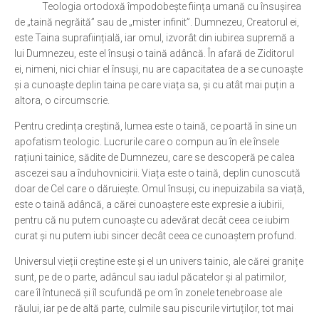
Teologia ortodoxă împodobește ființa umană cu însușirea
de „taină negrăită” sau de „mister infinit”. Dumnezeu, Creatorul ei,
este Taina supraființială, iar omul, izvorât din iubirea supremă a
lui Dumnezeu, este el însuși o taină adâncă. În afară de Ziditorul
ei, nimeni, nici chiar el însuși, nu are capacitatea de a se cunoaște
și a cunoaște deplin taina pe care viața sa, și cu atât mai puțin a
altora, o circumscrie.
Pentru credința creștină, lumea este o taină, ce poartă în sine un
apofatism teologic. Lucrurile care o compun au în ele însele
rațiuni tainice, sădite de Dumnezeu, care se descoperă pe calea
ascezei sau a înduhovnicirii. Viața este o taină, deplin cunoscută
doar de Cel care o dăruiește. Omul însuși, cu inepuizabila sa viață,
este o taină adâncă, a cărei cunoaștere este expresie a iubirii,
pentru că nu putem cunoaște cu adevărat decât ceea ce iubim
curat și nu putem iubi sincer decât ceea ce cunoaștem profund.
Universul vieții creștine este și el un univers tainic, ale cărei granițe
sunt, pe de o parte, adâncul sau iadul păcatelor și al patimilor,
care îl întunecă și îl scufundă pe om în zonele tenebroase ale
răului, iar pe de altă parte, culmile sau piscurile virtuților, tot mai