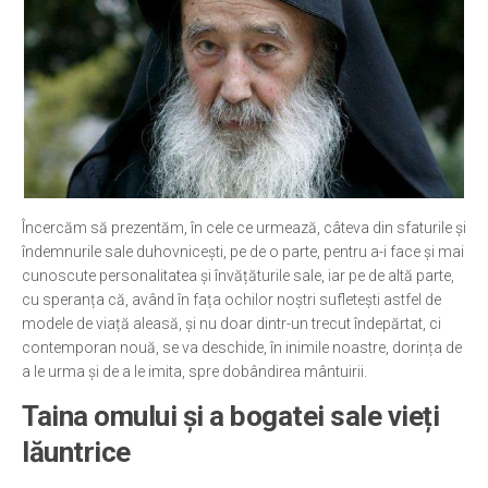
Încercăm să prezentăm, în cele ce urmează, câteva din sfaturile și
îndemnurile sale duhovnicești, pe de o parte, pentru a-i face și mai
cunoscute personalitatea și învățăturile sale, iar pe de altă parte,
cu speranța că, având în fața ochilor noștri sufletești astfel de
modele de viață aleasă, și nu doar dintr-un trecut îndepărtat, ci
contemporan nouă, se va deschide, în inimile noastre, dorința de
a le urma și de a le imita, spre dobândirea mântuirii.
Taina omului și a bogatei sale vieți
lăuntrice