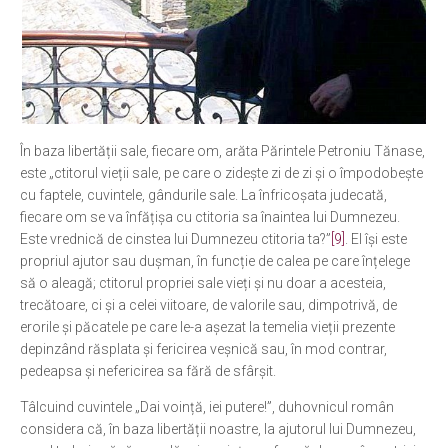
În baza libertății sale, fiecare om, arăta Părintele Petroniu Tănase,
este „ctitorul vieții sale, pe care o zidește zi de zi și o împodobește
cu faptele, cuvintele, gândurile sale. La înfricoșata judecată,
fiecare om se va înfățișa cu ctitoria sa înaintea lui Dumnezeu.
Este vrednică de cinstea lui Dumnezeu ctitoria ta?”
[9]
. El își este
propriul ajutor sau dușman, în funcție de calea pe care înțelege
să o aleagă; ctitorul propriei sale vieți și nu doar a acesteia,
trecătoare, ci și a celei viitoare, de valorile sau, dimpotrivă, de
erorile și păcatele pe care le-a așezat la temelia vieții prezente
depinzând răsplata și fericirea veșnică sau, în mod contrar,
pedeapsa și nefericirea sa fără de sfârșit.
Tâlcuind cuvintele „Dai voință, iei putere!”, duhovnicul român
considera că, în baza libertății noastre, la ajutorul lui Dumnezeu,