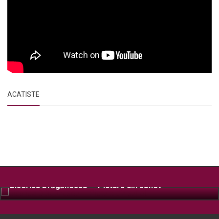
ACATISTE
Biserica Drăgănescu – Pictura din suflet