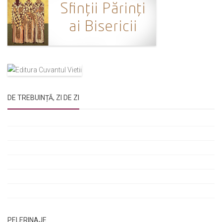
DE TREBUINȚĂ, ZI DE ZI
Rugăciunile Sfintei Treimi
Rugăciunea Sfântului Efrem Sirul
Rugăciune pentru luminarea minții copiilor
Rugăciuni de lăsare în voia Domnului
Rugăciuni de mulțumire
Rugăciuni către Sfânta Cuvioasă Parascheva
PELERINAJE