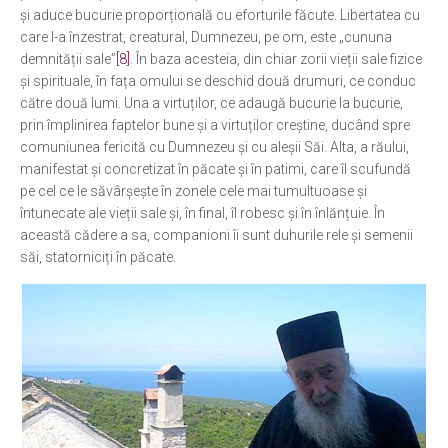
și aduce bucurie proporțională cu eforturile făcute. Libertatea cu
care l-a înzestrat, creatural, Dumnezeu, pe om, este „cununa
demnității sale”
[8]
. În baza acesteia, din chiar zorii vieții sale fizice
și spirituale, în fața omului se deschid două drumuri, ce conduc
către două lumi. Una a virtuților, ce adaugă bucurie la bucurie,
prin împlinirea faptelor bune și a virtuților creștine, ducând spre
comuniunea fericită cu Dumnezeu și cu aleșii Săi. Alta, a răului,
manifestat și concretizat în păcate și în patimi, care îl scufundă
pe cel ce le săvârșește în zonele cele mai tumultuoase și
întunecate ale vieții sale și, în final, îl robesc și în înlănțuie. În
această cădere a sa, companioni îi sunt duhurile rele și semenii
săi, statorniciți în păcate.