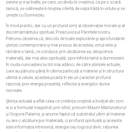
senine și mai înalte, pe care, urcându-le creștinul, ca pe o scară
tainică, se odihnește în liniștea oferită de viața trăită în virtute și se
unește cu Dumnezeu.
În mod practic, dar cu un profund simț al observației morale și al
discernământului spiritual, Preacuviosul Părintele nostru
Petroniu observa că, dincolo de toate explorările și aprofundările
științei contemporane și mai presus de acestea, omul este și
rămâne o taină, ce conduce, prin alcătuirea sa, deopotrivă
materială, dar mai ales spirituală, spre Infinita taină a dumnezeirii.
În ciuda cunoașterii lui tot mai adânci, de către științele actuale,
care au pătruns până în ultima particulă a materiei și în structura
ultimă a celulei, acestea poartă în ele un caracter profund
rațional, prin energia prezentă, reflecție a energiilor divine
necreate.
Știința actuală a aflat ceea ce credința creștină a învățat din zorii
ei și a formulat magistral, prin sfinți, precum Maxim Mărturisitorul
și Grigorie Palama, și anume faptul că substratul ultim al materiei
nu are o alcătuire pur materială, ci profund spirituală și aceasta
este informația intrinsecă, energia sau logosul divin, rațiunea