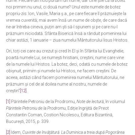
nume. Fiecare din nou purtăm un nume, dar cine știe că la botez
noi primim nu unul, ci două nume? Unul este numele de botez
propriu-zis: Ion, Vasile, Maria ș.a., pe care fiecare îl prăznuiește la
vremea cuvenită; mai avem însă un nume de obște, de care dacă
ne-ar întreba cineva, puțin am ști să-l spunem și pe care nu-l
prăznuim niciodată. Sfânta Biserică însă a rânduit pomenirea lui
chiar astăzi, 1 ianuarie – ziua numelui Mântuitorului Iisus Hristos.
Ori, toți cei care au crezut și cred în El și în Sfânta lui Evanghelie,
poartă numele Lui, se numești hristiani, creștini, nume care vine
de la numele lui Hristos. La botez, deci, odată cu numele de botez
obișnuit, primim și numele lui Hristos, ne facem creștini. De
aceea, astăzi când facem pomenirea numelui Mântuitorului, ne
prăznuim și cel de al doilea nume al nostru, numele de
creștin”
[12]
.
[1]
Părintele Petroniu de la Prodromu,
Note de lectură
, în volumul
Părintele Petroniu de la Prodromu
, Ediție îngrijită de Preot
Constantin Coman, Costion Nicolescu, Editura Bizantină,
București, 2015, p. 339.
[2]
Idem,
Cuvinte de învățătură. La Duminica a treia după Pogorârea